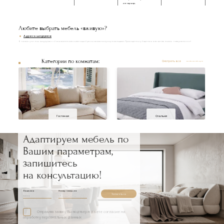
интерьер.
Любите выбрать мебель «вживую»?
Адреса шоурумов
В наших уютных шоурумах с большим вниманием подобраны самые популярные модели. Приходите и убедитесь в качестве наших товаров лично!
Категории по комнатам:
Смотреть все
Гостиная
Спальня
Адаптируем мебель по
Вашим параметрам,
запишитесь
на консультацию!
Ваше имя
Номер телефона
Записаться
Отправляя заявку, Вы подтверждаете согласие на
обработку персональных данных