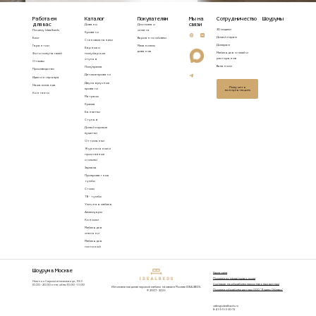
Работаем
Каталог
Покупателям
Мы на
Сотрудничество
Шоурумы
для вас
связи
Диваны
Доставка и
3D модели
Почему Idealbeds
оплата
Кровати
Дизайнерам
Блог
Варианты обивки
Стеновые панели
Дилерам
Гарантии
Механизмы
Барные и
диванов
Мебель для отелей и
Фото покупателей
полубарные
ресторанов
стулья
Отзывы
Вакансии
Полукресла
Производство
Детские кровати
Идеи интерьера
Двухъярусные
Наша команда
Получить
кровати
консультацию
Контакты
Матрасы
Кресла
Банкетки
Стулья
Дизайнерские
кушетки
Оттоманки
Журнальные и
приставные
столики
Зеркала
Прикроватные
тумбы
Столы
ТВ - тумбы
Уличная мебель
Аксессуары
Консоли
Мебель для
спальни
Мебель для
гостиной
Шоурум в Москве
Карта сайта
Политика конфиденциальности
Нижняя Сыромятническая ул., 10/9
Согласие на обработку персональных данных
10.00 - 20.00 пн-пт, сб-вс 10.00 - 19.00
Изготовление дизайнерской мебели на заказ в Москве IDEALBEDS.
Политика обработки данных ООО "Яндекс Облако"
© 2007 - 2026
sales@idealbeds.ru
8-495-165-30-73