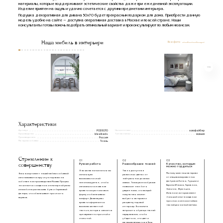
материалы, которые поддерживают эстетические свойства даже при ежедневной эксплуатации.
Изделие приятен на ощупь и удачно сочетается с другими предметами интерьера.
Подушка декоративная для дивана 50х70 будет прекрасным подарком для дома. Приобрести данную
модель удобно на сайте — доступна оперативная доставка в Москве и по всей стране. Наши
консультанты готовы помочь подобрать оптимальный вариант и проконсультируют по любым нюансам.
Наша мебель в интерьере
Все фото
Характеристики
Артикул
Наполнители
POD5070
холофайбер
Производство
Тип застежки
Idealbeds
молния
Производитель
Россия
Материал обивки
Ткань
Стремление к
01
02
03
совершенству
Ручная работа
Разнообразие тканей
Качество, которым
можно гордиться
В качестве наполнения мы
Ткань доступна в
Мы получаем наш материал
Весь ассортимент нашей мебели с обивкой
используем
различных цветах: от
от специализированных
изготавливается вручную под заказ на
высокоэластичный
нейтральных до самых
фабрик из Китая, Турции и
собственном производстве в Москве. Процесс
пенополиуретан, чтобы
смелых. Такое разнообразие
Европы (Италия, Германия,
начинается с создания инженерной рамы
изголовье и основание
позволяет нам быть
Бельгия, Франция,
из комбинации массива бука и березовой
кровати сохраняли свою
уверенными, что каждый
Испания), которые имеют
фанеры, что обеспечивает прочность
форму и обеспечивали
покупатель сможет
большой опыт в создании
каркаса.
комфорт. Далее каркас
выбрать материал и
прочных и износостойких
кровати оформляется
расцветку под свой
тканей для мягкой мебели.
высококачественной
интерьер. Вы можете
тканью, которая является
запросить образцы тканей
одновременно прочной и
перед заказом, чтобы
стильной.
убедиться, что цвет и
материал впишутся в Ваш