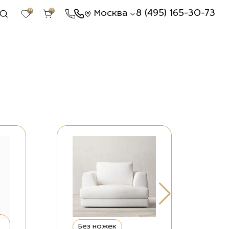
0
0
8 (495) 165-30-73
Москва
Без ножек
Д