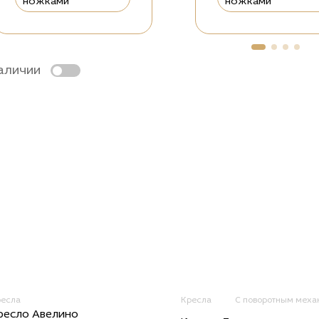
ножками
ножками
аличии
ресла
Кресла
С поворотным меха
ресло Авелино