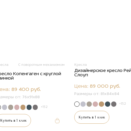
ресла
С поворотным механизмом
Кресла
Дизайнерское кресло Ре
ресло Копенгаген с круглой
Слоуп
пинкой
Цена:
89 000 руб.
ена:
89 400 руб.
Размеры от:
81х84х84
азмеры от:
76x91x88
+152
+152
Купить в 1 клик
Купить в 1 клик