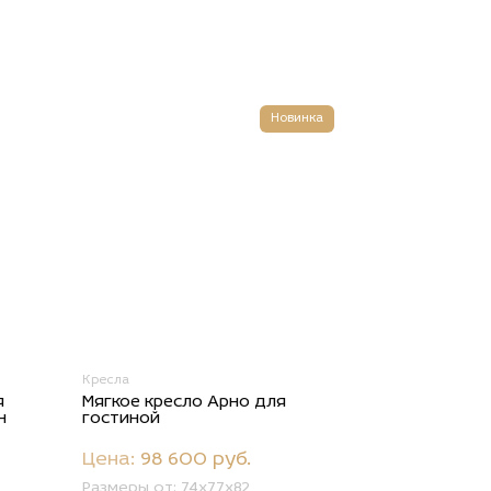
Новинка
Кресла
я
Мягкое кресло Арно для
н
гостиной
Цена:
98 600 руб.
Размеры от:
74x77x82