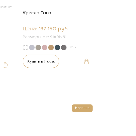
низмом
Кресло Того
Цена:
137 150 руб.
Размеры от:
91х91х91
+152
Купить в 1 клик
Новинка