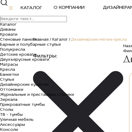
О КОМПАНИИ
ДИЗАЙНЕРА
КАТАЛОГ
Каталог
Диваны
Кровати
Стеновые панели
Главная /
Каталог /
Дизайнерские мягкие кресла
Барные и полубарные стулья
Наз
Полукресла
Фил
Детские кровати
Д
Фильтры:
Двухъярусные кровати
Матрасы
Кресла
Банкетки
Стулья
Дизайнерские кушетки
Оттоманки
Журнальные и приставные столики
Зеркала
Прикроватные тумбы
Столы
ТВ - тумбы
Уличная мебель
Аксессуары
Консоли