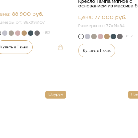
Кресло Тампа мягкое с
основанием из массива 
ена:
88 900 руб.
Цена:
77 000 руб.
азмеры от:
86x99x107
Размеры от:
77x91x84
+152
+152
Купить в 1 клик
Купить в 1 клик
Шоурум
Нов