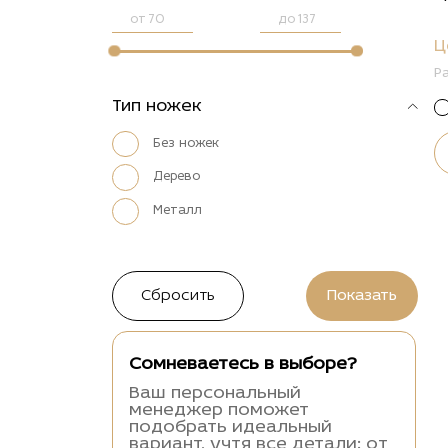
от
до
Ц
Р
Тип ножек
Без ножек
Дерево
Металл
Сомневаетесь в выборе?
Ваш персональный
менеджер поможет
подобрать идеальный
вариант, учтя все детали: от