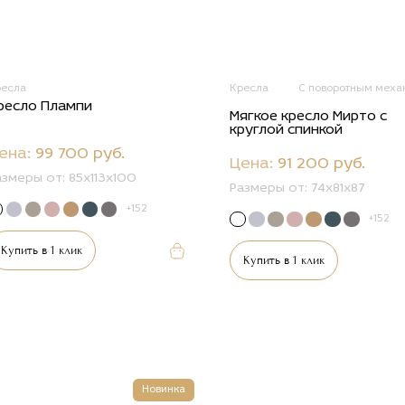
ресла
Кресла
С поворотным меха
ресло Плампи
Мягкое кресло Мирто с
круглой спинкой
ена:
99 700 руб.
Цена:
91 200 руб.
азмеры от:
85x113x100
Размеры от:
74x81x87
+152
+152
Купить в 1 клик
Купить в 1 клик
Новинка