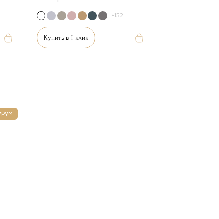
+152
Купить в 1 клик
урум