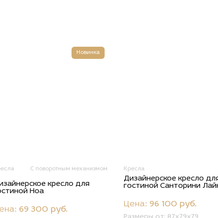
Новинка
ресла
С поворотным механизмом
Кресла
Дизайнерское кресло дл
изайнерское кресло для
гостиной Санторини Лай
остиной Ноа
Цена:
96 100 руб.
ена:
69 300 руб.
Размеры от:
87x79x79