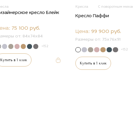
ресла
Кресла
С поворотным меха
изайнерское кресло Блейк
Кресло Паффи
ена:
75 100 руб.
Цена:
99 900 руб.
азмеры от:
84х74х84
Размеры от:
75х76х91
+152
+152
Купить в 1 клик
Купить в 1 клик