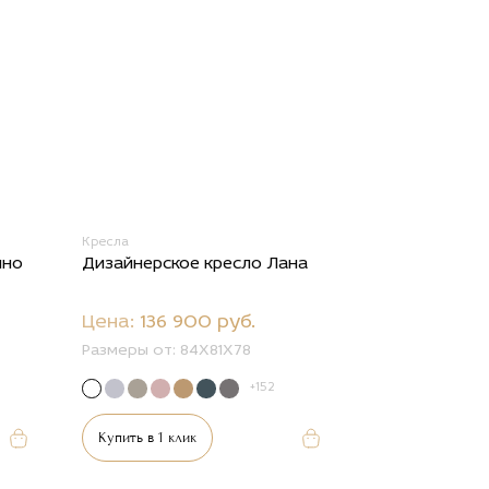
Кресла
йно
Дизайнерское кресло Лана
Цена:
136 900 руб.
Размеры от:
84Х81Х78
+152
Купить в 1 клик