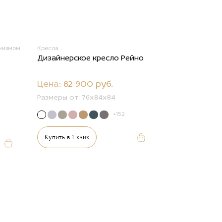
низмом
Кресла
Дизайнерское кресло Рейно
Цена:
82 900 руб.
Размеры от:
76х84х84
+152
Купить в 1 клик