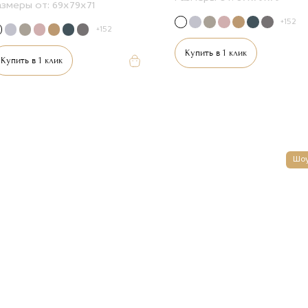
азмеры от:
69х79х71
+152
+152
Купить в 1 клик
Купить в 1 клик
Шо