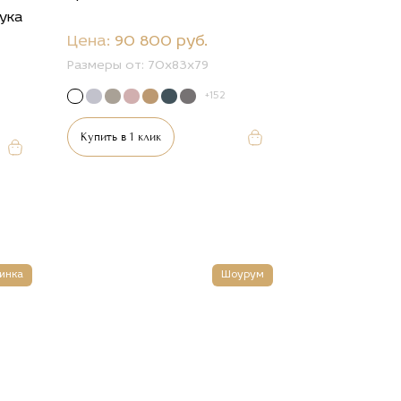
бука
Цена:
90 800 руб.
Размеры от:
70x83x79
+152
Купить в 1 клик
инка
Шоурум