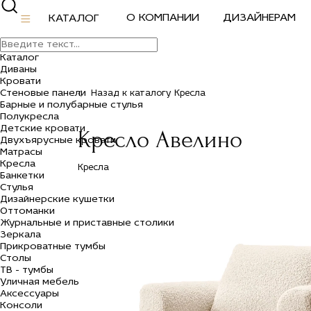
О КОМПАНИИ
ДИЗАЙНЕРАМ
КАТАЛОГ
Каталог
Диваны
Кровати
Стеновые панели
Назад к каталогу Кресла
Барные и полубарные стулья
Полукресла
Детские кровати
Кресло Авелино
Двухъярусные кровати
Матрасы
Кресла
Кресла
Банкетки
Стулья
Дизайнерские кушетки
Оттоманки
Журнальные и приставные столики
Зеркала
Прикроватные тумбы
Столы
ТВ - тумбы
Уличная мебель
Аксессуары
Консоли