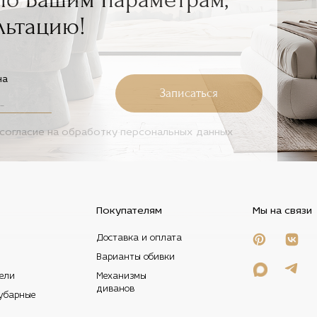
льтацию!
на
Записаться
согласие на
обработку персональных данных
Покупателям
Мы на связи
Доставка и оплата
Варианты обивки
ели
Механизмы
диванов
убарные