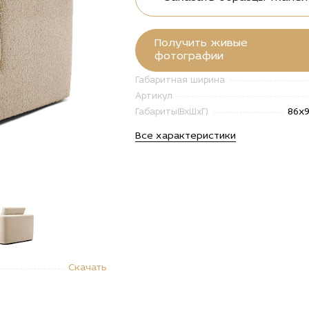
Получить живые
фотографии
Габаритная ширина
Артикул
86x
Габариты(ВxШxГ)
Все характеристики
"Купить
Скачать
сло
лино
цене
900