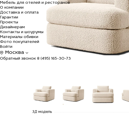
Мебель для отелей и ресторанов
О компании
Доставка и оплата
Гарантии
Проекты
Дизайнерам
Контакты и шоурумы
Материалы обивки
Фото покупателей
Войти
Москва
Обратный звонок
8 (495) 165-30-73
alt="Купить
alt="Купить
alt="Купить
alt=
3Д модель
Кресло
Кресло
Кресло
Кре
Авелино
Авелино
Авелино
Аве
по цене
по цене
по цене
по 
88 900
88 900
88 900
88 