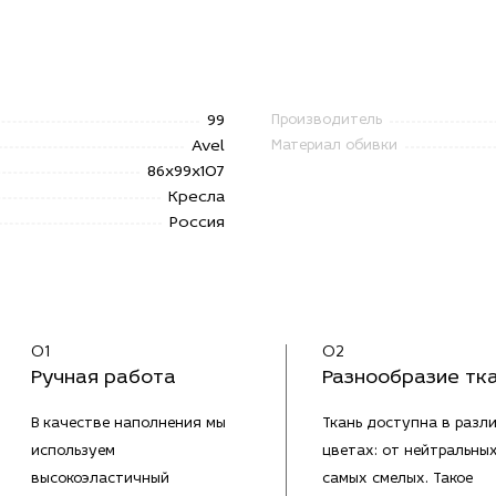
99
Производитель
Avel
Материал обивки
86x99x107
Кресла
Россия
01
02
Ручная работа
Разнообразие тк
В качестве наполнения мы
Ткань доступна в разл
используем
цветах: от нейтральны
высокоэластичный
самых смелых. Такое