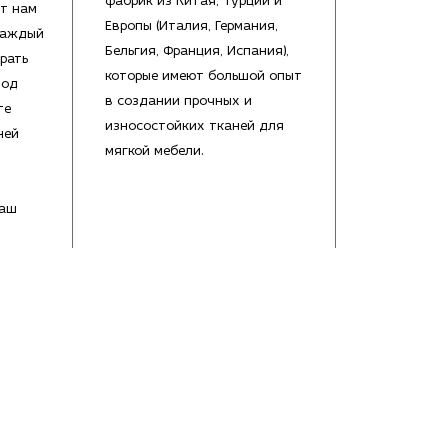
фабрик из Китая, Турции и
т нам
Европы (Италия, Германия,
каждый
Бельгия, Франция, Испания),
рать
которые имеют большой опыт
под
в создании прочных и
те
износостойких тканей для
ней
мягкой мебели.
Ваш