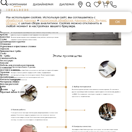
0
0
О КОМПАНИИ
ДИЗАЙНЕРАМ
ДИЛЕРАМ
КАТАЛОГ
Каталог
Диваны
Мы используем cookies. Используя сайт, вы соглашаетесь с
Производство
Кровати
обработкой данных
и
политикой обработки данных ООО "Яндекс
Стеновые панели
ОК
Облако"
с целью сбора аналитики. Cookies можно отключить в
Барные и полубарные стулья
Полукресла
любой момент в настройках вашего браузера.
Главная /
Производство компании «Idealbeds»
Детские кровати
Фабрика мебели Ideal Beds открылась в 2014 году на базе небольшого
Двухъярусные кровати
цеха по производству кроватей с мягким изголовьем. За последние пять
Матрасы
лет мы расширили производство и добавили в нашу линейку стильные
Кресла
диваны, стулья и кресла в стиле “современная классика”.
Банкетки
Мы сами проектируем и изготавливаем нашу мебель, используя самые
Стулья
современные материалы и механизмы.
Дизайнерские кушетки
Оттоманки
Журнальные и приставные столики
Зеркала
Прикроватные тумбы
Столы
Этапы производства
ТВ - тумбы
Уличная мебель
Аксессуары
Консоли
Мебель для отелей и ресторанов
1. Проектирование и дизайн
О компании
Доставка и оплата
Каждый предмет Ideal Beds начинается с выбора интересной модели.
Гарантии
Нас вдохновляет дизайн середины 20-го века, определивший
Проекты
интерьерную моду на много десятков лет. Мы выбираем модели,
Дизайнерам
которые отличаются не только красотой, но и
Контакты и шоурумы
функциональностью.
Материалы обивки
Фото покупателей
Войти
2. Выбор материалов
Москва
Мы используем качественные и экологичные материалы. В отличие от
Обратный звонок
8 (495) 165-30-73
других производителей, мы всегда отдаем предпочтение массиву дерева, а
не МДФ. Это позволяет нам гарантировать надежность и
прочность нашей мебели.
3. Ручная работа
У нас работают мастера-мебельщики, владеющие всеми тонкостями
ремесла. Они знают секреты правильного натяжения ткани и
обработки поверхностей. Особое внимание мы уделяем деталям,
потому что именно они создают общее впечатление.
4. Контроль качества
Все изделия Ideal Beds проходят контроль на соответствие нашим