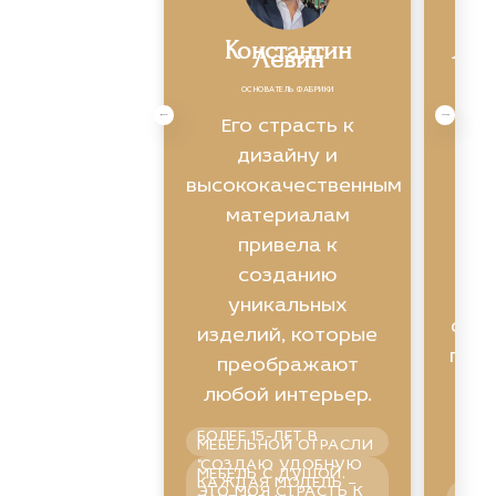
Константин
Яро
Левин
ОСНОВАТЕЛЬ ФАБРИКИ
Экс
Его страсть к
ви
дизайну и
высококачественным
ин
материалам
привела к
созданию
уникальных
фун
изделий, которые
помо
преображают
любой интерьер.
БОЛЕЕ 15-ЛЕТ В
п
МЕБЕЛЬНОЙ ОТРАСЛИ
"СОЗДАЮ УДОБНУЮ
МЕБЕЛЬ С ДУШОЙ.
КАЖДАЯ МОДЕЛЬ –
ГАР
ЭТО МОЯ СТРАСТЬ К