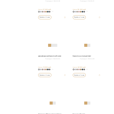
Размеры от:
46х123х46
Размеры от:
53х55х43
Цена:
57 300 руб.
Цена:
55 200 руб.
+152
+152
Купить в 1 клик
Купить в 1 клик
Дизайнерская банкетка Италия
Банкетка в спальню Софт
Размеры от:
46х130х50
Размеры от:
47х102х99
Цена:
74 500 руб.
Цена:
36 500 руб.
+152
+152
Купить в 1 клик
Купить в 1 клик