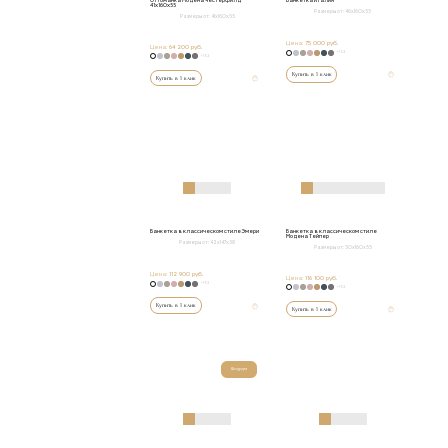
Оттоманка Модена Честерфилд
Банкетка Италия
41х160х55
Размеры от:
46х160х55
Размеры от:
41х160х55
Цена:
75 000 руб.
Цена:
64 200 руб.
+152
+152
Купить в 1 клик
Купить в 1 клик
Банкетка в классическом стиле Эмери
Банкетка в классическом стиле
Модена Тейпер
Размеры от:
42х147х38
Размеры от:
50х160х55
Цена:
112 900 руб.
Цена:
116 100 руб.
+152
+152
Купить в 1 клик
Купить в 1 клик
Шоурум