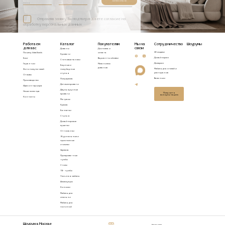
Записаться
Отправляя заявку, Вы подтверждаете согласие на
обработку персональных данных
Работаем
Каталог
Покупателям
Мы на
Сотрудничество
Шоурумы
для вас
связи
Диваны
Доставка и
3D модели
Почему Idealbeds
оплата
Кровати
Дизайнерам
Блог
Варианты обивки
Стеновые панели
Дилерам
Гарантии
Механизмы
Барные и
диванов
Мебель для отелей и
Фото покупателей
полубарные
ресторанов
стулья
Отзывы
Вакансии
Полукресла
Производство
Детские кровати
Идеи интерьера
Двухъярусные
Наша команда
Получить
кровати
консультацию
Контакты
Матрасы
Кресла
Банкетки
Стулья
Дизайнерские
кушетки
Оттоманки
Журнальные и
приставные
столики
Зеркала
Прикроватные
тумбы
Столы
ТВ - тумбы
Уличная мебель
Аксессуары
Консоли
Мебель для
спальни
Мебель для
гостиной
Шоурум в Москве