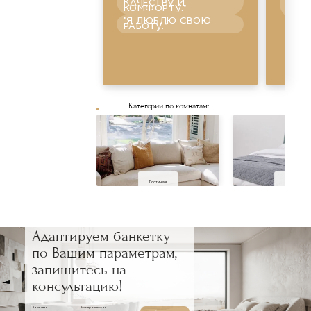
СПО
КАЧЕСТВУ И
УВЕ
КОМФОРТУ."
ПРА
"Я ЛЮБЛЮ СВОЮ
ШО
РАБОТУ."
Категории по комнатам:
Смотре
Гостиная
Спальня
Адаптируем банкетку
по Вашим параметрам,
запишитесь на
консультацию!
Ваше имя
Номер телефона