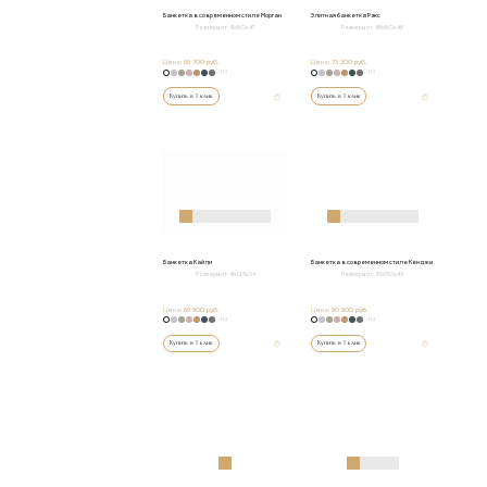
Банкетка в современном стиле Морган
Элитная банкетка Рэкс
Размеры от:
41х160х47
Размеры от:
48х160х48
Цена:
68 700 руб.
Цена:
73 300 руб.
+152
+152
Купить в 1 клик
Купить в 1 клик
Банкетка Кайли
Банкетка в современном стиле Кенджи
Размеры от:
41х125х54
Размеры от:
45х150х45
Цена:
69 900 руб.
Цена:
80 800 руб.
+152
+152
Купить в 1 клик
Купить в 1 клик