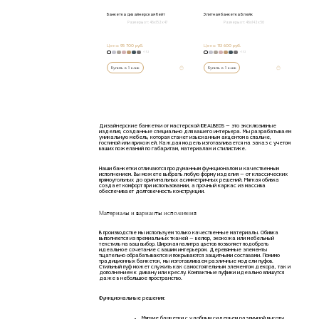
Банкетка дизайнерская Кейт
Элитная банкетка Блейк
Размеры от:
46х152х47
Размеры от:
46х142х56
Цена:
95 700 руб.
Цена:
113 600 руб.
+152
+152
Купить в 1 клик
Купить в 1 клик
Дизайнерские банкетки от мастерской IDEALBEDS — это эксклюзивные
изделия, созданные специально для вашего интерьера. Мы разрабатываем
уникальную мебель, которая станет изысканным акцентом в спальне,
гостиной или прихожей. Каждая модель изготавливается на заказ с учетом
ваших пожеланий по габаритам, материалам и стилистике.
Наши банкетки отличаются продуманным функционалом и качественным
исполнением. Вы можете выбрать любую форму изделия — от классических
прямоугольных до оригинальных асимметричных решений. Мягкая обивка
создает комфорт при использовании, а прочный каркас из массива
обеспечивает долговечность конструкции.
Материалы и варианты исполнения
В производстве мы используем только качественные материалы. Обивка
выполняется из премиальных тканей — велюр, экокожа или мебельный
текстиль на ваш выбор. Широкая палитра цветов позволяет подобрать
идеальное сочетание с вашим интерьером. Деревянные элементы
тщательно обрабатываются и покрываются защитными составами. Помимо
традиционных банкеток, мы изготавливаем различные модели пуфов.
Стильный пуф может служить как самостоятельным элементом декора, так и
дополнением к дивану или креслу. Компактные пуфики идеально впишутся
даже в небольшое пространство.
Функциональные решения:
Мягкие банкетки с удобным сиденьем различной высоты