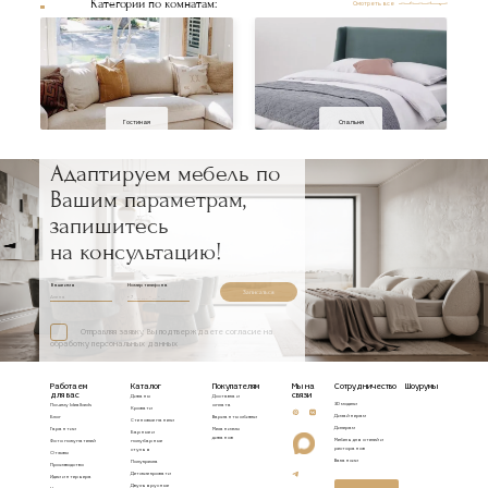
Категории по комнатам:
Смотреть все
Гостиная
Спальня
Адаптируем мебель по
Вашим параметрам,
запишитесь
на консультацию!
Ваше имя
Номер телефона
Записаться
Отправляя заявку, Вы подтверждаете согласие на
обработку персональных данных
Работаем
Каталог
Покупателям
Мы на
Сотрудничество
Шоурумы
для вас
связи
Диваны
Доставка и
3D модели
Почему Idealbeds
оплата
Кровати
Дизайнерам
Блог
Варианты обивки
Стеновые панели
Дилерам
Гарантии
Механизмы
Барные и
диванов
Мебель для отелей и
Фото покупателей
полубарные
ресторанов
стулья
Отзывы
Вакансии
Полукресла
Производство
Детские кровати
Идеи интерьера
Двухъярусные