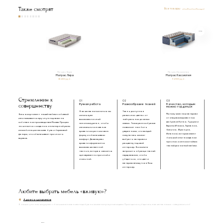
Также смотрят
Все товары
Матрас Лира
Матрас Кассиопея
Матрас Лира
Матрас Кассиопея
38 400 руб.
94 100 руб.
Стремление к
01
02
03
совершенству
Ручная работа
Разнообразие тканей
Качество, которым
можно гордиться
В качестве наполнения мы
Ткань доступна в
Мы получаем наш материал
Весь ассортимент нашей мебели с обивкой
используем
различных цветах: от
от специализированных
изготавливается вручную под заказ на
высокоэластичный
нейтральных до самых
фабрик из Китая, Турции и
собственном производстве в Москве. Процесс
пенополиуретан, чтобы
смелых. Такое разнообразие
Европы (Италия, Германия,
начинается с создания инженерной рамы
изголовье и основание
позволяет нам быть
Бельгия, Франция,
из комбинации массива бука и березовой
кровати сохраняли свою
уверенными, что каждый
Испания), которые имеют
фанеры, что обеспечивает прочность
форму и обеспечивали
покупатель сможет
большой опыт в создании
каркаса.
комфорт. Далее каркас
выбрать материал и
прочных и износостойких
кровати оформляется
расцветку под свой
тканей для мягкой мебели.
высококачественной
интерьер. Вы можете
тканью, которая является
запросить образцы тканей
одновременно прочной и
перед заказом, чтобы
стильной.
убедиться, что цвет и
материал впишутся в Ваш
интерьер.
Любите выбрать мебель «вживую»?
Адреса шоурумов
В наших уютных шоурумах с большим вниманием подобраны самые популярные модели. Приходите и убедитесь в качестве наших товаров лично!