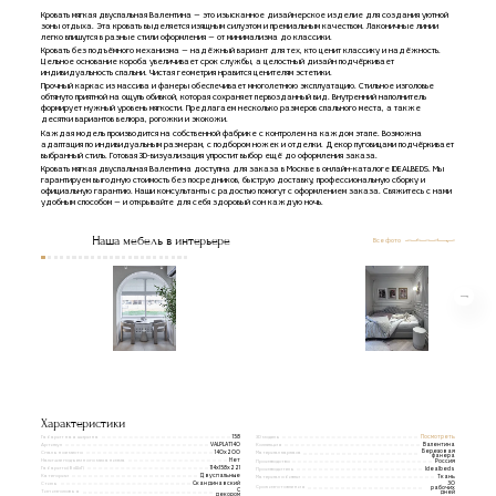
Кровать мягкая двуспальная Валентина — это изысканное дизайнерское изделие для создания уютной
зоны отдыха. Эта кровать выделяется изящным силуэтом и премиальным качеством. Лаконичные линии
легко впишутся в разные стили оформления — от минимализма до классики.
Кровать без подъёмного механизма — надёжный вариант для тех, кто ценит классику и надёжность.
Цельное основание короба увеличивает срок службы, а целостный дизайн подчёркивает
индивидуальность спальни. Чистая геометрия нравится ценителям эстетики.
Прочный каркас из массива и фанеры обеспечивает многолетнюю эксплуатацию. Стильное изголовье
обтянуто приятной на ощупь обивкой, которая сохраняет первозданный вид. Внутренний наполнитель
формирует нужный уровень мягкости. Предлагаем несколько размеров спального места, а также
десятки вариантов велюра, рогожки и экокожи.
Каждая модель производится на собственной фабрике с контролем на каждом этапе. Возможна
адаптация по индивидуальным размерам, с подбором ножек и отделки. Декор пуговицами подчёркивает
выбранный стиль. Готовая 3D-визуализация упростит выбор ещё до оформления заказа.
Кровать мягкая двуспальная Валентина доступна для заказа в Москве в онлайн-каталоге IDEALBEDS. Мы
гарантируем выгодную стоимость без посредников, быструю доставку, профессиональную сборку и
официальную гарантию. Наши консультанты с радостью помогут с оформлением заказа. Свяжитесь с нами
удобным способом — и открывайте для себя здоровый сон каждую ночь.
Наша мебель в интерьере
Все фото
Характеристики
Габаритная ширина
3D модель
158
Посмотреть
Артикул
Коллекция
VALPLAT140
Валентина
Березовая
Спальное место
140x200
Материал каркаса
фанера
Наличие подъемного механизма
Нет
Производство
Россия
Габариты(ВxШxГ)
114x158x221
Производитель
Idealbeds
Категории
Двуспальные
Материал обивки
Ткань
Стиль
30
Скандинавский
Срок изготовления
рабочих
С
Тип изголовья
дней
декором