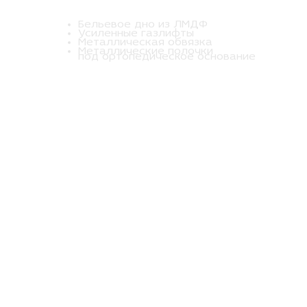
Бельевое дно из ЛМДФ
Усиленные газлифты
Металлическая обвязка
Металлические полочки
под ортопедическое основание