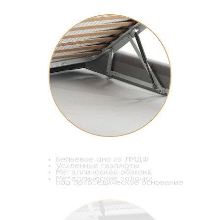
Бельевое дно из ЛМДФ
Усиленные газлифты
Металлическая обвязка
Металлические полочки
под ортопедическое основание