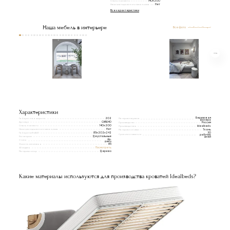
Спальное место
140x200
Наличие подъемного механизма
Нет
Все характеристики
Наша мебель в интерьере
Все фото
Характеристики
Березовая
Габаритная ширина
202
Материал каркаса
фанера
Артикул
CARL140
Производство
Россия
Спальное место
140x200
Производитель
Idealbeds
Наличие подъемного механизма
Нет
Материал обивки
Ткань
Габариты(ВxШxГ)
30
85x202x242
Срок изготовления
рабочих
Категории
Двуспальные
дней
Ар-
Стиль
деко
Высота изголовья
85
3D модель
Посмотреть
Материал опор
Дерево
Какие материалы используются для производства кроватей Idealbeds?