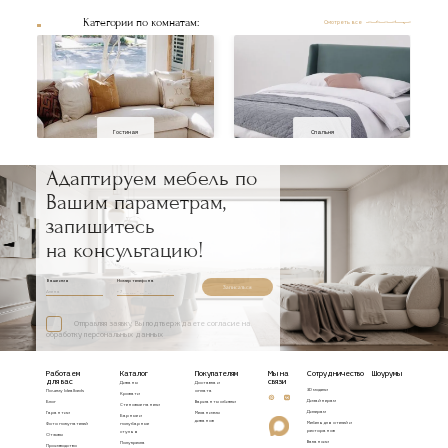
Категории по комнатам:
Смотреть все
Гостиная
Спальня
Адаптируем мебель по
Вашим параметрам,
запишитесь
на консультацию!
Ваше имя
Номер телефона
Записаться
Отправляя заявку, Вы подтверждаете согласие на
обработку персональных данных
Работаем
Каталог
Покупателям
Мы на
Сотрудничество
Шоурумы
для вас
связи
Диваны
Доставка и
3D модели
Почему Idealbeds
оплата
Кровати
Дизайнерам
Блог
Варианты обивки
Стеновые панели
Дилерам
Гарантии
Механизмы
Барные и
диванов
Мебель для отелей и
Фото покупателей
полубарные
ресторанов
стулья
Отзывы
Вакансии
Полукресла
Производство