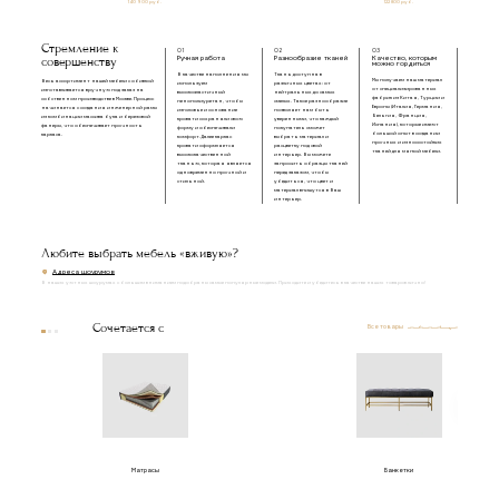
140 900 руб.
122 800 руб.
Стремление к
01
02
03
совершенству
Ручная работа
Разнообразие тканей
Качество, которым
можно гордиться
В качестве наполнения мы
Ткань доступна в
Мы получаем наш материал
Весь ассортимент нашей мебели с обивкой
используем
различных цветах: от
от специализированных
изготавливается вручную под заказ на
высокоэластичный
нейтральных до самых
фабрик из Китая, Турции и
собственном производстве в Москве. Процесс
пенополиуретан, чтобы
смелых. Такое разнообразие
Европы (Италия, Германия,
начинается с создания инженерной рамы
изголовье и основание
позволяет нам быть
Бельгия, Франция,
из комбинации массива бука и березовой
кровати сохраняли свою
уверенными, что каждый
Испания), которые имеют
фанеры, что обеспечивает прочность
форму и обеспечивали
покупатель сможет
большой опыт в создании
каркаса.
комфорт. Далее каркас
выбрать материал и
прочных и износостойких
кровати оформляется
расцветку под свой
тканей для мягкой мебели.
высококачественной
интерьер. Вы можете
тканью, которая является
запросить образцы тканей
одновременно прочной и
перед заказом, чтобы
стильной.
убедиться, что цвет и
материал впишутся в Ваш
интерьер.
Любите выбрать мебель «вживую»?
Адреса шоурумов
В наших уютных шоурумах с большим вниманием подобраны самые популярные модели. Приходите и убедитесь в качестве наших товаров лично!
Сочетается с
Все товары
Матрасы
Банкетки