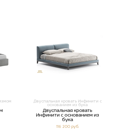
измом
Двуспальная кровать Инфинити с
основанием из бука
м
Двуспальная кровать
Инфинити с основанием из
бука
116 200 руб.