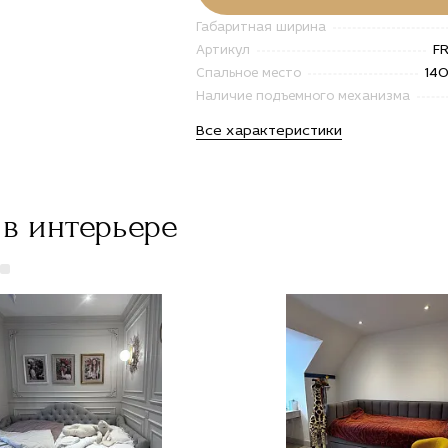
дом по
Фридом по
Габаритная ширина
е
цене
500
118 500
F
Артикул
"
руб."
14
Спальное место
e="Заказать
title="Заказать
айнерская
Дизайнерская
Наличие подъемного механизма
вать
кровать
Все характеристики
миум-
премиум-
сса
класса
дом с
Фридом с
тавкой
доставкой
оскве">
в Москве">
в интерьере