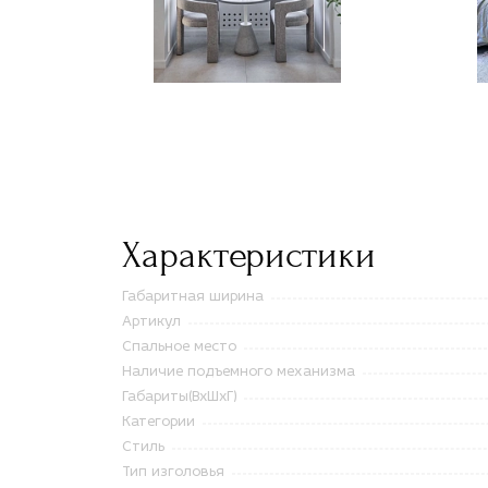
Характеристики
Габаритная ширина
Артикул
Спальное место
Наличие подъемного механизма
Габариты(ВxШxГ)
Категории
Стиль
Тип изголовья