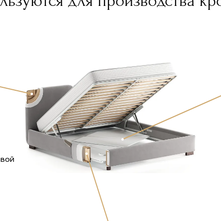
ьзуются для производства кро
овой