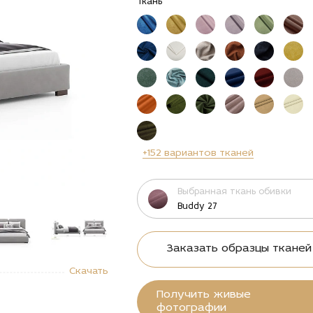
Ткань
+152 вариантов тканей
Выбранная ткань обивки
Buddy 27
Заказать образцы тканей
"Купить
alt="Купить
Скачать
айнерская
Дизайнерская
вать
кровать
Получить живые
миум-
премиум-
фотографии
сса
класса