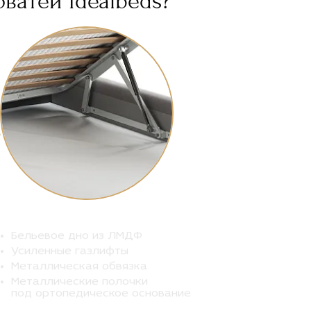
ватей Idealbeds?
Бельевое дно из ЛМДФ
Усиленные газлифты
Металлическая обвязка
Металлические полочки
под ортопедическое основание