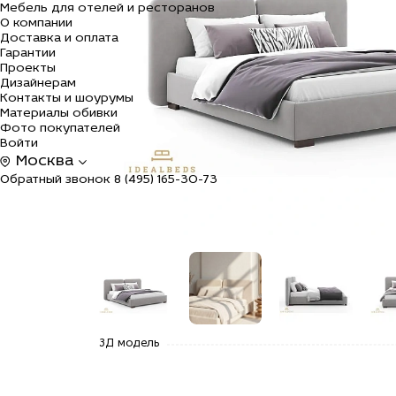
Мебель для отелей и ресторанов
О компании
Доставка и оплата
Гарантии
Проекты
Дизайнерам
Контакты и шоурумы
Материалы обивки
Фото покупателей
Войти
Москва
Обратный звонок
8 (495) 165-30-73
alt="Купить
alt="Купить
alt="Купить
alt=
3Д модель
Дизайнерская
Дизайнерская
Дизайнерская
Диз
кровать
кровать
кровать
кро
премиум-
премиум-
премиум-
пре
класса
класса
класса
кла