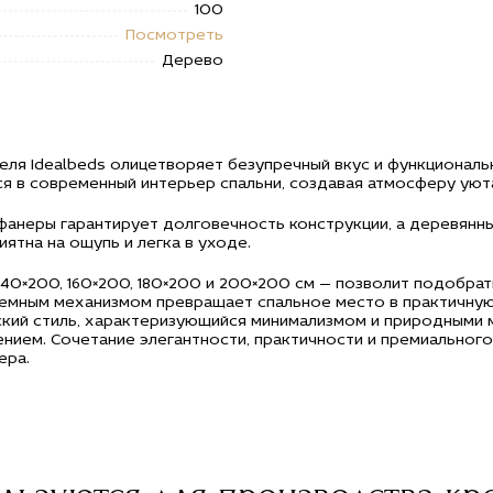
100
Посмотреть
Дерево
ля Idealbeds олицетворяет безупречный вкус и функциональ
я в современный интерьер спальни, создавая атмосферу уюта
й фанеры гарантирует долговечность конструкции, а деревя
ятна на ощупь и легка в уходе.
40×200, 160×200, 180×200 и 200×200 см — позволит подобра
емным механизмом превращает спальное место в практичную
ский стиль, характеризующийся минимализмом и природными 
ием. Сочетание элегантности, практичности и премиального 
ера.