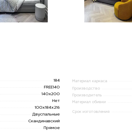
184
Материал каркаса
FREE140
Производство
140x200
Производитель
Нет
Материал обивки
100х184х216
Срок изготовления
Двуспальные
Скандинавский
Прямое