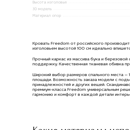
Высота изголовья
3D модель
Материал опор
Кровать Freedom от российского производите
изголовьем высотой 100 см идеально впишетс
Прочный каркас из массива бука и березово
поддержку. Качественная тканевая обивка при
Широкий выбор размеров спального места — 1
площади. Возможность заказа модели с подъ
принадлежностей и других вещей. Скандинав
премиум-класса Freedom универсальным решен
гармонию и комфорт в каждой детали интерь