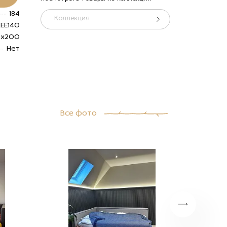
184
Коллекция
REE140
0x200
Нет
Все фото