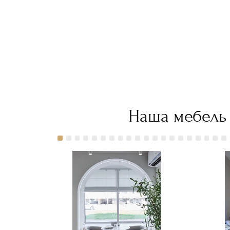
Фридом по
Фридом по
Фридом по
Фри
цене
цене
цене
цен
118 500
118 500
118 500
118 
руб."
руб."
руб."
руб.
title="Заказать
title="Заказать
title="Заказать
titl
Дизайнерская
Дизайнерская
Дизайнерская
Диз
кровать
кровать
кровать
кро
премиум-
премиум-
премиум-
пре
класса
класса
класса
кла
Фридом с
Фридом с
Фридом с
Фри
доставкой
доставкой
доставкой
дос
в Москве">
в Москве">
в Москве">
в М
Наша мебель 