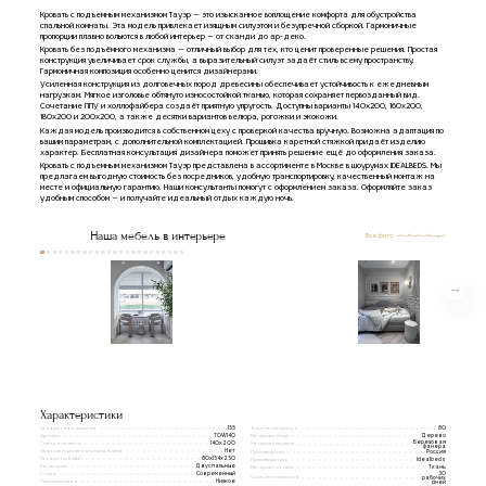
Кровать с подъемным механизмом Тауэр — это изысканное воплощение комфорта для обустройства
спальной комнаты. Эта модель привлекает изящным силуэтом и безупречной сборкой. Гармоничные
пропорции плавно вольются в любой интерьер — от сканди до ар-деко.
Кровать без подъёмного механизма — отличный выбор для тех, кто ценит проверенные решения. Простая
конструкция увеличивает срок службы, а выразительный силуэт задаёт стиль всему пространству.
Гармоничная композиция особенно ценится дизайнерами.
Усиленная конструкция из долговечных пород древесины обеспечивает устойчивость к ежедневным
нагрузкам. Мягкое изголовье обтянуто износостойкой тканью, которая сохраняет первозданный вид.
Сочетание ППУ и холлофайбера создаёт приятную упругость. Доступны варианты 140х200, 160х200,
180х200 и 200х200, а также десятки вариантов велюра, рогожки и экокожи.
Каждая модель производится в собственном цеху с проверкой качества вручную. Возможна адаптация по
вашим параметрам, с дополнительной комплектацией. Прошивка каретной стяжкой придаёт изделию
характер. Бесплатная консультация дизайнера поможет принять решение ещё до оформления заказа.
Кровать с подъемным механизмом Тауэр представлена в ассортименте в Москве в шоурумах IDEALBEDS. Мы
предлагаем выгодную стоимость без посредников, удобную транспортировку, качественный монтаж на
месте и официальную гарантию. Наши консультанты помогут с оформлением заказа. Оформляйте заказ
удобным способом — и получайте идеальный отдых каждую ночь.
Наша мебель в интерьере
Все фото
Характеристики
Габаритная ширина
Высота изголовья
155
80
Артикул
Материал опор
TOW140
Дерево
Березовая
Спальное место
140x200
Материал каркаса
фанера
Наличие подъемного механизма
Нет
Производство
Россия
Габариты(ВxШxГ)
80х154х250
Производитель
Idealbeds
Категории
Двуспальные
Материал обивки
Ткань
Стиль
30
Современный
Срок изготовления
рабочих
Тип изголовья
Низкое
дней