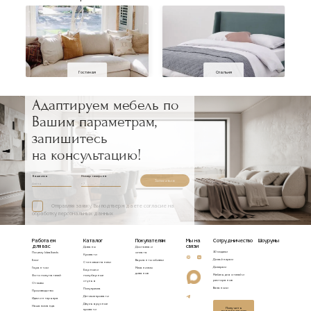
Гостиная
Спальня
Адаптируем мебель по
Вашим параметрам,
запишитесь
на консультацию!
Ваше имя
Номер телефона
Записаться
Отправляя заявку, Вы подтверждаете согласие на
обработку персональных данных
Работаем
Каталог
Покупателям
Мы на
Сотрудничество
Шоурумы
для вас
связи
Диваны
Доставка и
3D модели
Почему Idealbeds
оплата
Кровати
Дизайнерам
Блог
Варианты обивки
Стеновые панели
Дилерам
Гарантии
Механизмы
Барные и
диванов
Мебель для отелей и
Фото покупателей
полубарные
ресторанов
стулья
Отзывы
Вакансии
Полукресла
Производство
Детские кровати
Идеи интерьера
Двухъярусные
Наша команда
Получить
кровати