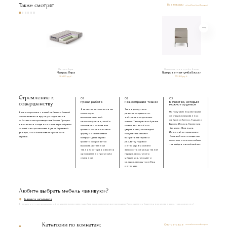
Также смотрят
Все товары
Матрас Лира
Прикроватная тумба Вэссэл
Матрас Лира
Прикроватная тумба Вэссэл
38 400 руб.
77 290 руб.
Стремление к
01
02
03
совершенству
Ручная работа
Разнообразие тканей
Качество, которым
можно гордиться
В качестве наполнения мы
Ткань доступна в
Мы получаем наш материал
Весь ассортимент нашей мебели с обивкой
используем
различных цветах: от
от специализированных
изготавливается вручную под заказ на
высокоэластичный
нейтральных до самых
фабрик из Китая, Турции и
собственном производстве в Москве. Процесс
пенополиуретан, чтобы
смелых. Такое разнообразие
Европы (Италия, Германия,
начинается с создания инженерной рамы
изголовье и основание
позволяет нам быть
Бельгия, Франция,
из комбинации массива бука и березовой
кровати сохраняли свою
уверенными, что каждый
Испания), которые имеют
фанеры, что обеспечивает прочность
форму и обеспечивали
покупатель сможет
большой опыт в создании
каркаса.
комфорт. Далее каркас
выбрать материал и
прочных и износостойких
кровати оформляется
расцветку под свой
тканей для мягкой мебели.
высококачественной
интерьер. Вы можете
тканью, которая является
запросить образцы тканей
одновременно прочной и
перед заказом, чтобы
стильной.
убедиться, что цвет и
материал впишутся в Ваш
интерьер.
Любите выбрать мебель «вживую»?
Адреса шоурумов
В наших уютных шоурумах с большим вниманием подобраны самые популярные модели. Приходите и убедитесь в качестве наших товаров лично!
Категории по комнатам:
Смотреть все