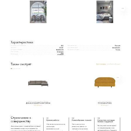
Характеристики
Габаритная ширина
Производство
160
Россия
Артикул
Производитель
ITCOF
Idealbeds
Габариты(ВxШxГ)
Материал обивки
46х160х55
Ткань
Тип ножек
Дерево
Для
Категории
спальни
Также смотрят
Все товары
Диван угловой Италия Тейпер
Оттоманка Рейд
Диван угловой Италия Тейпер
Оттоманка Рейд
225 300 руб.
36 900 руб.
Стремление к
01
02
03
совершенству
Ручная работа
Разнообразие тканей
Качество, которым
можно гордиться
В качестве наполнения мы
Ткань доступна в
Мы получаем наш материал
Весь ассортимент нашей мебели с обивкой
используем
различных цветах: от
от специализированных
изготавливается вручную под заказ на
высокоэластичный
нейтральных до самых
фабрик из Китая, Турции и
собственном производстве в Москве. Процесс