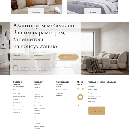
Гостиная
Спальня
Адаптируем мебель по
Вашим параметрам,
запишитесь
на консультацию!
Ваше имя
Номер телефона
Записаться
Отправляя заявку, Вы подтверждаете согласие на
обработку персональных данных
Работаем
Каталог
Покупателям
Мы на
Сотрудничество
Шоурумы
для вас
связи
Диваны
Доставка и
3D модели
Почему Idealbeds
оплата
Кровати
Дизайнерам
Блог
Варианты обивки
Стеновые панели
Дилерам
Гарантии
Механизмы
Барные и
диванов
Мебель для отелей и
Фото покупателей
полубарные
ресторанов
стулья
Отзывы
Вакансии
Полукресла
Производство
Детские кровати
Идеи интерьера
Двухъярусные
Наша команда
Получить
кровати
консультацию
Контакты
Матрасы
Кресла
Банкетки
Стулья
Дизайнерские
кушетки