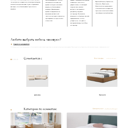
пенополиуретан, чтобы
смелых. Такое разнообразие
Европы (Италия, Германия,
начинается с создания инженерной рамы
изголовье и основание
позволяет нам быть
Бельгия, Франция,
из комбинации массива бука и березовой
кровати сохраняли свою
уверенными, что каждый
Испания), которые имеют
фанеры, что обеспечивает прочность
форму и обеспечивали
покупатель сможет
большой опыт в создании
каркаса.
комфорт. Далее каркас
выбрать материал и
прочных и износостойких
кровати оформляется
расцветку под свой
тканей для мягкой мебели.
высококачественной
интерьер. Вы можете
тканью, которая является
запросить образцы тканей
одновременно прочной и
перед заказом, чтобы
стильной.
убедиться, что цвет и
материал впишутся в Ваш
интерьер.
Любите выбрать мебель «вживую»?
Адреса шоурумов
В наших уютных шоурумах с большим вниманием подобраны самые популярные модели. Приходите и убедитесь в качестве наших товаров лично!
Сочетается с
Все товары
Диваны
Кровати
Категории по комнатам:
Смотреть все