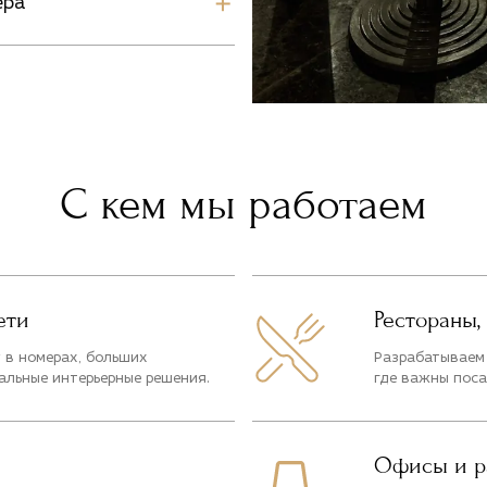
ера
С кем мы работаем
ети
Рестораны,
 в номерах, больших
Разрабатываем 
льные интерьерные решения.
где важны поса
Офисы и р