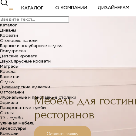
О КОМПАНИИ
ДИЗАЙНЕРАМ
КАТАЛОГ
Главная /
Мебель для гостиниц, отелей и ресторан
Каталог
Диваны
Кровати
Стеновые панели
Барные и полубарные стулья
Полукресла
Детские кровати
Двухъярусные кровати
Матрасы
Кресла
Банкетки
Стулья
Дизайнерские кушетки
Оттоманки
Мебель для гостини
Журнальные и приставные столики
Зеркала
Прикроватные тумбы
ресторанов
Столы
ТВ - тумбы
Уличная мебель
Аксессуары
Оставить заявку
Консоли