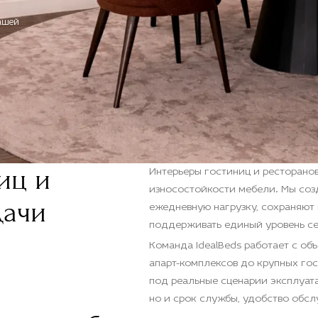
ашей
иц и
Интерьеры гостиниц и ресторанов
износостойкости мебели. Мы со
дачи
ежедневную нагрузку, сохраняют
поддерживать единый уровень се
Команда IdealBeds работает с об
апарт-комплексов до крупных го
под реальные сценарии эксплуата
но и срок службы, удобство обсл