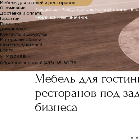
Мебель для отелей и ресторанов
О компании
Каждый шаг. Каждая деталь. Каждый предмет. В н
Доставка и оплата
мебели все имеет значение.
Гарантии
Проекты
Дизайнерам
Контакты и шоурумы
Материалы обивки
Фото покупателей
Войти
Москва
Обратный звонок
8 (495) 165-30-73
Мебель для гостин
ресторанов под за
бизнеса