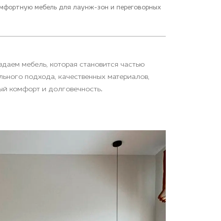
омфортную мебель для лаунж-зон и переговорных
здаем мебель, которая становится частью
ьного подхода, качественных материалов,
ый комфорт и долговечность.
от дизайне
Офо
Cake