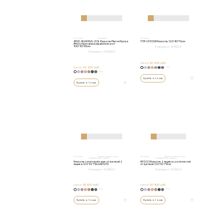
Консоли
Открытые
Консоли
47ED-182KONS-ZOL Консоль Мисти Нуова
77IP-CST008 Консоль 120*40*76см
(Misty Nuova) иск.мрам/мат.зол
100*30*85см
Размеры от:
40/76/120
Размеры от:
30/85/100
Цена:
83 200 руб.
Цена:
42 200 руб.
+152
+152
Купить в 1 клик
Купить в 1 клик
Консоли
Зеркальные консоли
Консоли
Зеркальные консоли
С выдвижным ящиком
С выдвижным ящиком
Консоль с матовой зерк. отделкой 2
KFG125 Консоль 2 ящика с золотистой
ящика 120*42*78см KFG113
отделкой 120*42*79см
Размеры от:
42/78/120
Размеры от:
42/79/120
Цена:
95 800 руб.
Цена:
50 400 руб.
+152
+152
Купить в 1 клик
Купить в 1 клик