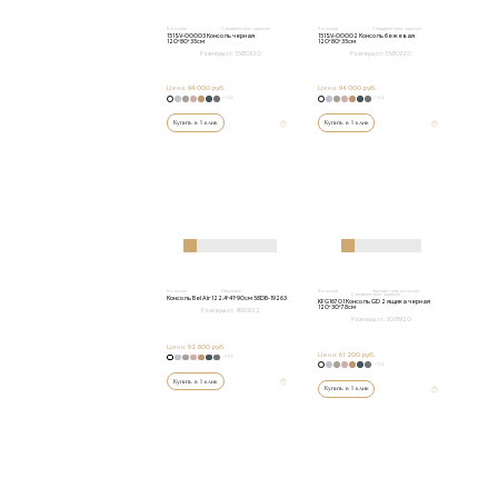
Консоли
С выдвижным ящиком
Консоли
С выдвижным ящиком
151SV-00003 Консоль черная
151SV-00002 Консоль бежевая
120*80*35см
120*80*35см
Размеры от:
35/80/120
Размеры от:
35/80/120
Цена:
94 000 руб.
Цена:
94 000 руб.
+152
+152
Купить в 1 клик
Купить в 1 клик
Консоли
Открытые
Консоли
Зеркальные консоли
С выдвижным ящиком
Консоль Bel Air 122.4*41*90см 58DB-19263
KFG16701 Консоль GD 2 ящика черная
120*30*78см
Размеры от:
41/90/122
Размеры от:
30/78/120
Цена:
92 800 руб.
Цена:
61 200 руб.
+152
+152
Купить в 1 клик
Купить в 1 клик