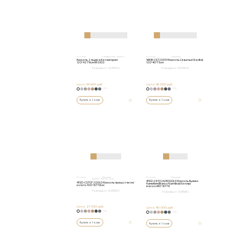
Консоли
С выдвижным ящиком
Консоли
Открытые
Консоль 2 ящика белая/хром
58DB-CST20051 Консоль Севилья (Sevilla)
120*42*79см KFG103
120*40*75см
Размеры от:
42/79/120
Размеры от:
40/75/120
Цена:
54 600 руб.
Цена:
98 000 руб.
+152
+152
Купить в 1 клик
Купить в 1 клик
Консоли
Открытые
Консоли
Открытые
Зеркальные консоли
47ED-CST026/80GOLD Консоль Бьянко
47ED-CST072GOLD Консоль прозр.стекло/
Намибия (Bianco Namibia) бел.мр/
золото 100*30*78см
мат.зол80*30*78
Размеры от:
30/78/100
Размеры от:
30/78/80
Цена:
27 000 руб.
Цена:
40 000 руб.
+152
+152
Купить в 1 клик
Купить в 1 клик