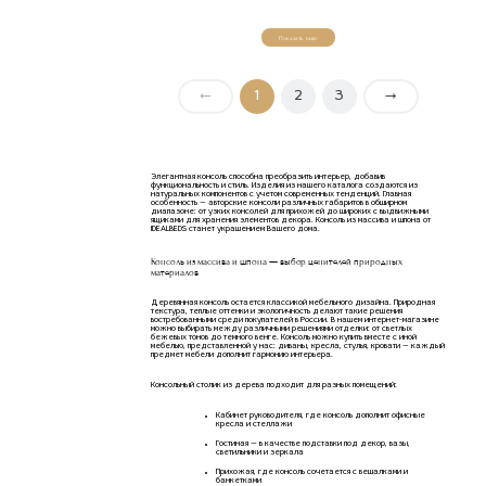
Показать еще
←
1
2
3
→
Элегантная консоль способна преобразить интерьер, добавив
функциональность и стиль. Изделия из нашего каталога создаются из
натуральных компонентов с учетом современных тенденций. Главная
особенность — авторские консоли различных габаритов в обширном
диапазоне: от узких консолей для прихожей до широких с выдвижными
ящиками для хранения элементов декора. Консоль из массива и шпона от
IDEALBEDS станет украшением Вашего дома.
Консоль из массива и шпона — выбор ценителей природных
материалов
Деревянная консоль остается классикой мебельного дизайна. Природная
текстура, теплые оттенки и экологичность делают такие решения
востребованными среди покупателей в России. В нашем интернет-магазине
можно выбирать между различными решениями отделки: от светлых
бежевых тонов до темного венге. Консоль можно купить вместе с иной
мебелью, представленной у нас: диваны, кресла, стулья, кровати — каждый
предмет мебели дополнит гармонию интерьера.
Консольный столик из дерева подходит для разных помещений:
Кабинет руководителя, где консоль дополнит офисные
кресла и стеллажи
Гостиная — в качестве подставки под декор, вазы,
светильники и зеркала
Прихожая, где консоль сочетается с вешалками и
банкетками