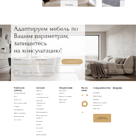
Гостиная
Спальня
Адаптируем мебель по
Вашим параметрам,
запишитесь
на консультацию!
Ваше имя
Номер телефона
Записаться
Отправляя заявку, Вы подтверждаете согласие на
обработку персональных данных
Работаем
Каталог
Покупателям
Мы на
Сотрудничество
Шоурумы
для вас
связи
Диваны
Доставка и
3D модели
Почему Idealbeds
оплата
Кровати
Дизайнерам
Блог
Варианты обивки
Стеновые панели
Дилерам
Гарантии
Механизмы
Барные и
диванов
Мебель для отелей и
Фото покупателей
полубарные
ресторанов
стулья
Отзывы
Вакансии
Полукресла
Производство
Детские кровати
Идеи интерьера
Двухъярусные
Наша команда
Получить
кровати
консультацию
Контакты
Матрасы
Кресла
Банкетки
Стулья
Дизайнерские