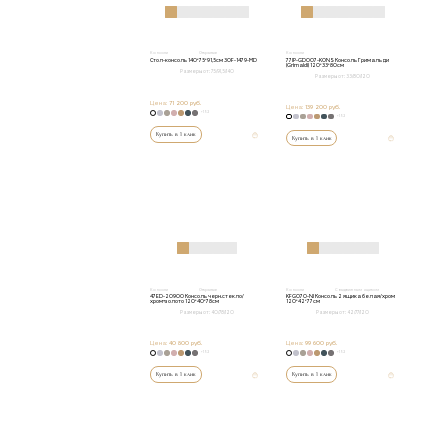
Консоли
Открытые
Консоли
Стол-консоль 140*75*91,5см 30F-1479-MD
77IP-GD007-KONS Консоль Гримальди
(Grimaldi) 120*33*80см
Размеры от:
75/91,5/140
Размеры от:
33/80/120
Цена:
71 200 руб.
Цена:
139 200 руб.
+152
+152
Купить в 1 клик
Купить в 1 клик
Консоли
Открытые
Консоли
С выдвижным ящиком
47ED-20900 Консоль черн.стекло/
KFG070-NI Консоль 2 ящика белая/хром
хром+золото 120*40*78см
120*42*77см
Размеры от:
40/78/120
Размеры от:
42/77/120
Цена:
40 800 руб.
Цена:
99 600 руб.
+152
+152
Купить в 1 клик
Купить в 1 клик