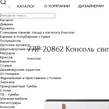
О КОМПАНИИ
ДИЗАЙНЕРАМ
КАТАЛОГ
Каталог
Диваны
Кровати
Стеновые панели
Назад к каталогу Консоли
Барные и полубарные стулья
Полукресла
Детские кровати
77IP-20862 Консоль све
Двухъярусные кровати
Матрасы
Кресла
Консоли
Банкетки
Стулья
Дизайнерские кушетки
Оттоманки
Журнальные и приставные столики
Зеркала
Прикроватные тумбы
Столы
ТВ - тумбы
Уличная мебель
Аксессуары
Консоли