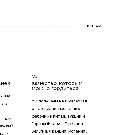
КИТАЙ
03
аней
Качество, которым
можно гордиться
ичных
Мы получаем наш материал
х до
от специализированных
фабрик из Китая, Турции и
т нам
Европы (Италия, Германия,
каждый
Бельгия, Франция, Испания),
рать