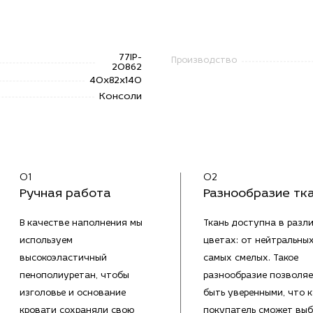
77IP-
Производство
20862
40x82x140
Консоли
01
02
Ручная работа
Разнообразие тк
В качестве наполнения мы
Ткань доступна в разл
используем
цветах: от нейтральны
высокоэластичный
самых смелых. Такое
пенополиуретан, чтобы
разнообразие позволяе
изголовье и основание
быть уверенными, что 
кровати сохраняли свою
покупатель сможет выб