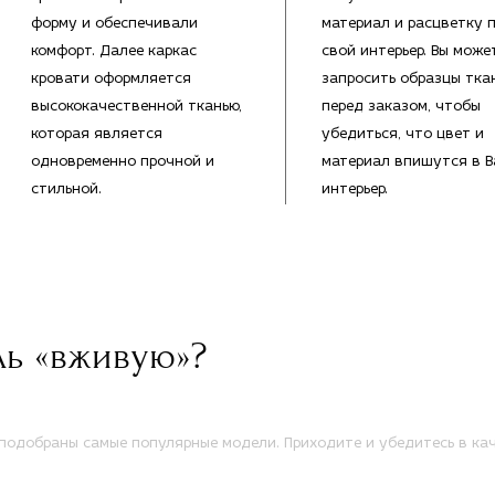
форму и обеспечивали
материал и расцветку 
комфорт. Далее каркас
свой интерьер. Вы може
кровати оформляется
запросить образцы тка
высококачественной тканью,
перед заказом, чтобы
которая является
убедиться, что цвет и
одновременно прочной и
материал впишутся в 
стильной.
интерьер.
ль «вживую»?
одобраны самые популярные модели. Приходите и убедитесь в кач