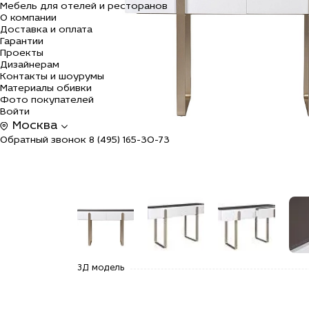
Мебель для отелей и ресторанов
О компании
Доставка и оплата
Гарантии
Проекты
Дизайнерам
Контакты и шоурумы
Материалы обивки
Фото покупателей
Войти
Москва
Обратный звонок
8 (495) 165-30-73
alt="Купить
alt="Купить
alt="Купить
alt=
3Д модель
77IP-20862
77IP-20862
77IP-20862
77I
Консоль
Консоль
Консоль
Кон
светлая с
светлая с
светлая с
све
металл.
металл.
металл.
мет