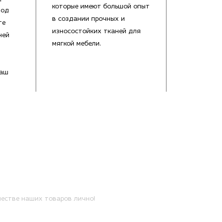
которые имеют большой опыт
под
в создании прочных и
те
износостойких тканей для
ней
мягкой мебели.
Ваш
естве наших товаров лично!