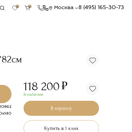
0
0
8 (495) 165-30-73
Москва
*82см
₽
118 200
В наличии
-20862
В корзину
0x140
Купить в 1 клик