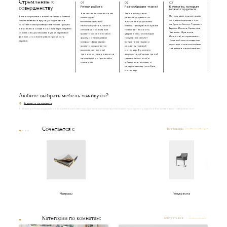
Стремление к
01
02
03
совершенству
Ручная работа
Разнообразие тканей
Качество, которым
можно гордиться
В качестве наполнения мы
Ткань доступна в
Мы получаем наш материал
Весь ассортимент нашей мебели с обивкой
используем
различных цветах: от
от специализированных
изготавливается вручную под заказ на
высокоэластичный
нейтральных до самых
фабрик из Китая, Турции и
собственном производстве в Москве. Процесс
пенополиуретан, чтобы
смелых. Такое разнообразие
Европы (Италия, Германия,
начинается с создания инженерной рамы
изголовье и основание
позволяет нам быть
Бельгия, Франция,
из комбинации массива бука и березовой
кровати сохраняли свою
уверенными, что каждый
Испания), которые имеют
фанеры, что обеспечивает прочность
форму и обеспечивали
покупатель сможет
большой опыт в создании
каркаса.
комфорт. Далее каркас
выбрать материал и
прочных и износостойких
кровати оформляется
расцветку под свой
тканей для мягкой мебели.
высококачественной
интерьер. Вы можете
тканью, которая является
запросить образцы тканей
одновременно прочной и
перед заказом, чтобы
стильной.
убедиться, что цвет и
материал впишутся в Ваш
интерьер.
Любите выбрать мебель «вживую»?
Адреса шоурумов
В наших уютных шоурумах с большим вниманием подобраны самые популярные модели. Приходите и убедитесь в качестве наших товаров лично!
Сочетается с
Все товары
Матрасы
Полукресла
Категории по комнатам:
Смотреть все