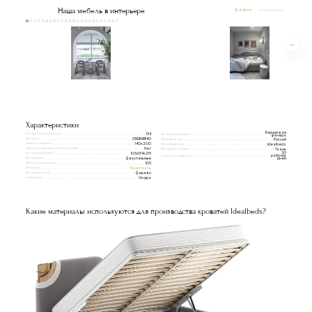
Наша мебель в интерьере
Все фото
Характеристики
Березовая
Габаритная ширина
154
Материал каркаса
фанера
Артикул
ONDRAR140
Производство
Россия
Спальное место
140x200
Производитель
Idealbeds
Наличие подъемного механизма
Нет
Материал обивки
Ткань
Габариты(ВxШxГ)
30
105x154x215
Срок изготовления
рабочих
Категории
Двуспальные
дней
Высота изголовья
105
3D модель
Посмотреть
Материал опор
Дерево
Коллекция
Ондра
Какие материалы используются для производства кроватей Idealbeds?