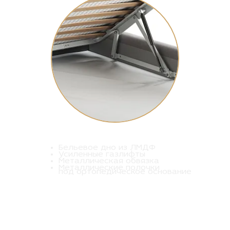
Бельевое дно из ЛМДФ
Усиленные газлифты
Металлическая обвязка
Металлические полочки
под ортопедическое основание