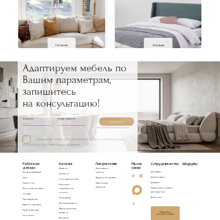
Гостиная
Спальня
Адаптируем мебель по
Вашим параметрам,
запишитесь
на консультацию!
Ваше имя
Номер телефона
Записаться
Отправляя заявку, Вы подтверждаете согласие на
обработку персональных данных
Работаем
Каталог
Покупателям
Мы на
Сотрудничество
Шоурумы
для вас
связи
Диваны
Доставка и
3D модели
Почему Idealbeds
оплата
Кровати
Дизайнерам
Блог
Варианты обивки
Стеновые панели
Дилерам
Гарантии
Механизмы
Барные и
диванов
Мебель для отелей и
Фото покупателей
полубарные
ресторанов
стулья
Отзывы
Вакансии
Полукресла
Производство
Детские кровати
Идеи интерьера
Двухъярусные
Наша команда
Получить
кровати
консультацию
Контакты
Матрасы