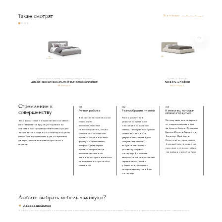
Также смотрят
Все товары
Дизайнерская кровать премиум-класса Фридом
Кровать Флаффи
Дизайнерская кровать премиум-класса Фридом
Кровать Флаффи
118 500 руб.
303 500 руб.
Стремление к
01
02
03
совершенству
Ручная работа
Разнообразие тканей
Качество, которым
можно гордиться
В качестве наполнения мы
Ткань доступна в
Мы получаем наш материал
Весь ассортимент нашей мебели с обивкой
используем
различных цветах: от
от специализированных
изготавливается вручную под заказ на
высокоэластичный
нейтральных до самых
фабрик из Китая, Турции и
собственном производстве в Москве. Процесс
пенополиуретан, чтобы
смелых. Такое разнообразие
Европы (Италия, Германия,
начинается с создания инженерной рамы
изголовье и основание
позволяет нам быть
Бельгия, Франция,
из комбинации массива бука и березовой
кровати сохраняли свою
уверенными, что каждый
Испания), которые имеют
фанеры, что обеспечивает прочность
форму и обеспечивали
покупатель сможет
большой опыт в создании
каркаса.
комфорт. Далее каркас
выбрать материал и
прочных и износостойких
кровати оформляется
расцветку под свой
тканей для мягкой мебели.
высококачественной
интерьер. Вы можете
тканью, которая является
запросить образцы тканей
одновременно прочной и
перед заказом, чтобы
стильной.
убедиться, что цвет и
материал впишутся в Ваш
интерьер.
Любите выбрать мебель «вживую»?
Адреса шоурумов
В наших уютных шоурумах с большим вниманием подобраны самые популярные модели. Приходите и убедитесь в качестве наших товаров лично!