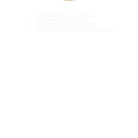
Бельевое дно из ЛМДФ
Усиленные газлифты
Металлическая обвязка
Металлические полочки
под ортопедическое основание