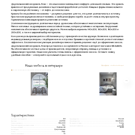
Двуспальная мягкая кровать Лэзи — это изысканное воплощение комфорта для вашей спальни. Эта кровать
привлекает продуманным дизайном и тщательной проработкой деталей. Изящные формы плавно вольются
в современную обстановку — от лофта до неоклассики.
Кровать без подъёмного механизма — разумное решение для тех, кто ценит долговечность и эстетику.
Простая конструкция исключает поломки, а свободная форма короба задаёт стиль всему пространству.
Гармоничная композиция нравится ценителям эстетики.
Усиленная конструкция из долговечных пород древесины обеспечивает многолетнюю эксплуатацию.
Мягкое изголовье задрапировано износостойкой тканью, которая устойчива к истиранию. Внутренний
наполнитель обеспечивает приятную упругость. Можно выбрать варианты 140х200, 160х200, 180х200 и
200х200, а также широкий выбор материалов.
Каждая модель производится в собственном цеху с проверкой качества вручную. Возможна адаптация по
индивидуальным размерам, с подбором ножек и отделки. Прошивка каретной стяжкой делает изголовье
эффектнее. Бесплатная консультация дизайнера поможет принять решение ещё до оформления заказа.
Двуспальная мягкая кровать Лэзи представлена в ассортименте в Москве в интернет-магазине IDEALBEDS.
Мы обеспечиваем честные цены от производителя, оперативную отправку, помощь в установке и
официальную гарантию. Наши консультанты готовы помочь с оформлением заказа. Оставьте заявку
удобным способом — и получайте идеальный отдых каждую ночь.
Наша мебель в интерьере
Все фото
Характеристики
Габаритная ширина
Производство
164
Россия
Артикул
Производитель
LAZY140
Idealbeds
Спальное место
Материал обивки
140x200
Ткань
30
Наличие подъемного механизма
Нет
Срок изготовления
рабочих
Габариты(ВxШxГ)
дней
70x164x249
Категории
Двуспальные
Стиль
Лофт
Высота изголовья
70