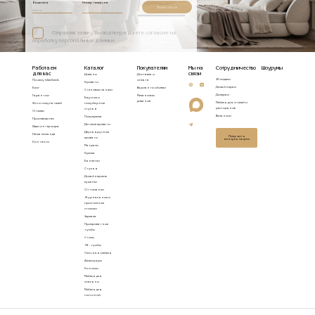
Ваше имя
Номер телефона
Записаться
Отправляя заявку, Вы подтверждаете согласие на
обработку персональных данных
Работаем
Каталог
Покупателям
Мы на
Сотрудничество
Шоурумы
для вас
связи
Диваны
Доставка и
3D модели
Почему Idealbeds
оплата
Кровати
Дизайнерам
Блог
Варианты обивки
Стеновые панели
Дилерам
Гарантии
Механизмы
Барные и
диванов
Мебель для отелей и
Фото покупателей
полубарные
ресторанов
стулья
Отзывы
Вакансии
Полукресла
Производство
Детские кровати
Идеи интерьера
Двухъярусные
Наша команда
Получить
кровати
консультацию
Контакты
Матрасы
Кресла
Банкетки
Стулья
Дизайнерские
кушетки
Оттоманки
Журнальные и
приставные
столики
Зеркала
Прикроватные
тумбы
Столы
ТВ - тумбы
Уличная мебель
Аксессуары
Консоли
Мебель для
спальни
Мебель для
гостиной