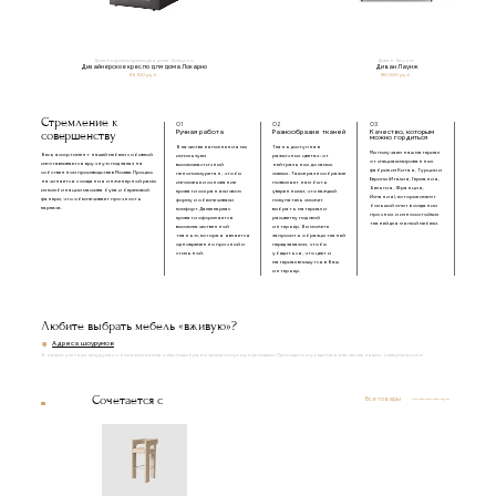
Дизайнерское кресло для дома Локарно
Диван Лаунж
Дизайнерское кресло для дома Локарно
Диван Лаунж
85 100 руб.
180 000 руб.
Стремление к
01
02
03
совершенству
Ручная работа
Разнообразие тканей
Качество, которым
можно гордиться
В качестве наполнения мы
Ткань доступна в
Мы получаем наш материал
Весь ассортимент нашей мебели с обивкой
используем
различных цветах: от
от специализированных
изготавливается вручную под заказ на
высокоэластичный
нейтральных до самых
фабрик из Китая, Турции и
собственном производстве в Москве. Процесс
пенополиуретан, чтобы
смелых. Такое разнообразие
Европы (Италия, Германия,
начинается с создания инженерной рамы
изголовье и основание
позволяет нам быть
Бельгия, Франция,
из комбинации массива бука и березовой
кровати сохраняли свою
уверенными, что каждый
Испания), которые имеют
фанеры, что обеспечивает прочность
форму и обеспечивали
покупатель сможет
большой опыт в создании
каркаса.
комфорт. Далее каркас
выбрать материал и
прочных и износостойких
кровати оформляется
расцветку под свой
тканей для мягкой мебели.
высококачественной
интерьер. Вы можете
тканью, которая является
запросить образцы тканей
одновременно прочной и
перед заказом, чтобы
стильной.
убедиться, что цвет и
материал впишутся в Ваш
интерьер.
Любите выбрать мебель «вживую»?
Адреса шоурумов
В наших уютных шоурумах с большим вниманием подобраны самые популярные модели. Приходите и убедитесь в качестве наших товаров лично!
Сочетается с
Все товары