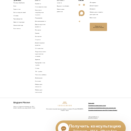
для вас
связи
Диваны
Доставка и
3D модели
Почему Idealbeds
оплата
Кровати
Дизайнерам
Блог
Варианты обивки
Стеновые панели
Дилерам
Гарантии
Механизмы
Барные и
диванов
Мебель для отелей и
Фото покупателей
полубарные
ресторанов
стулья
Отзывы
Вакансии
Полукресла
Производство
Детские кровати
Идеи интерьера
Двухъярусные
Наша команда
Получить
кровати
консультацию
Контакты
Матрасы
Кресла
Банкетки
Стулья
Дизайнерские
кушетки
Оттоманки
Журнальные и
приставные
столики
Зеркала
Прикроватные
тумбы
Столы
ТВ - тумбы
Уличная мебель
Аксессуары
Консоли
Мебель для
спальни
Мебель для
гостиной
Шоурум в Москве
Карта сайта
Политика конфиденциальности
Нижняя Сыромятническая ул., 10/9
Согласие на обработку персональных данных
10.00 - 20.00 пн-пт, сб-вс 10.00 - 19.00
Изготовление дизайнерской мебели на заказ в Москве IDEALBEDS.
Политика обработки данных ООО "Яндекс Облако"
© 2007 - 2026
sales@idealbeds.ru
8-495-165-30-73