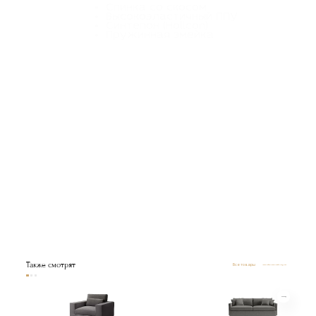
Высокоэластичный ППУ
Синтепон (Hollcon)
Пружинная змейка
Также смотрят
Все товары