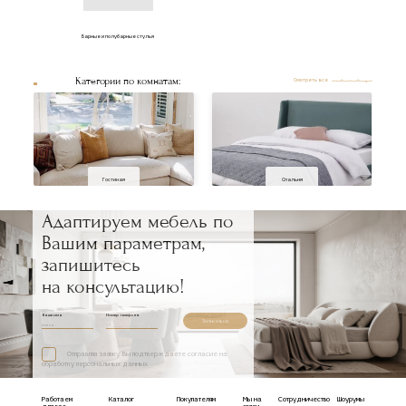
Барные и полубарные стулья
Категории по комнатам:
Смотреть все
Гостиная
Спальня
Адаптируем мебель по
Вашим параметрам,
запишитесь
на консультацию!
Ваше имя
Номер телефона
Записаться
Отправляя заявку, Вы подтверждаете согласие на
обработку персональных данных
Работаем
Каталог
Покупателям
Мы на
Сотрудничество
Шоурумы