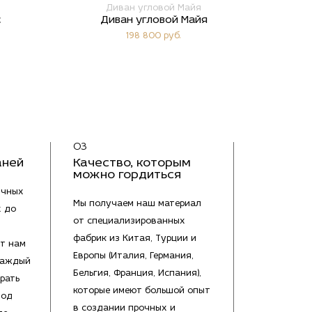
Диван угловой Майя
с
Диван угловой Майя
198 800 руб.
03
аней
Качество, которым
можно гордиться
ичных
Мы получаем наш материал
х до
от специализированных
фабрик из Китая, Турции и
т нам
Европы (Италия, Германия,
каждый
Бельгия, Франция, Испания),
рать
которые имеют большой опыт
под
в создании прочных и