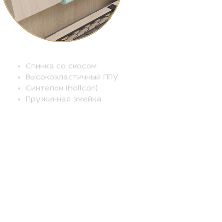
Спинка со скосом
Высокоэластичный ППУ
Синтепон (Hollcon)
Пружинная змейка