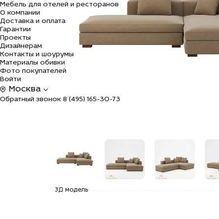
Мебель для отелей и ресторанов
О компании
Доставка и оплата
Гарантии
Проекты
Дизайнерам
Контакты и шоурумы
Материалы обивки
Фото покупателей
Войти
Москва
Обратный звонок
8 (495) 165-30-73
alt="Купить
alt="Купить
alt="Купить
alt=
3Д модель
Диван
Диван
Диван
Див
угловой
угловой
угловой
угл
Магнус в
Магнус в
Магнус в
Маг
стиле
стиле
стиле
сти