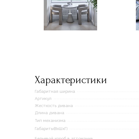
Характеристики
Габаритная ширина
Артикул
Жесткость дивана
Длина дивана
Тип механизма
Габариты(ВxШxГ)