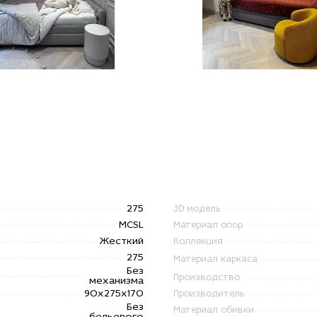
275
3D модель
MCSL
Материал опор
Жесткий
Коллекция
275
Материал каркаса
Без
Производство
механизма
90х275х170
Производитель
Без
Материал обивки