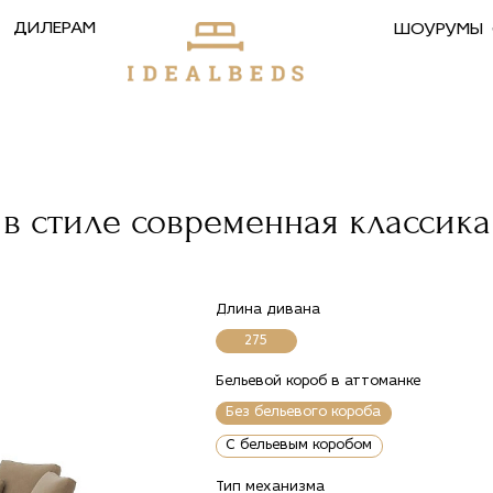
ДИЛЕРАМ
ШОУРУМЫ
в стиле современная классика
Длина дивана
275
Бельевой короб в аттоманке
Без бельевого короба
С бельевым коробом
Тип механизма