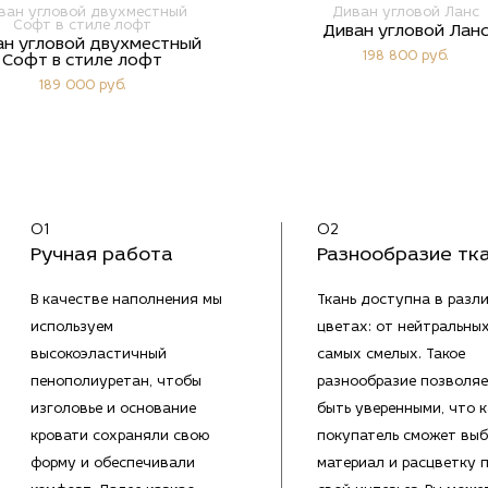
ван угловой двухместный
Диван угловой Ланс
Софт в стиле лофт
Диван угловой Лан
ан угловой двухместный
198 800 руб.
Софт в стиле лофт
189 000 руб.
01
02
Ручная работа
Разнообразие тк
В качестве наполнения мы
Ткань доступна в разл
используем
цветах: от нейтральны
высокоэластичный
самых смелых. Такое
пенополиуретан, чтобы
разнообразие позволяе
изголовье и основание
быть уверенными, что 
кровати сохраняли свою
покупатель сможет выб
форму и обеспечивали
материал и расцветку 