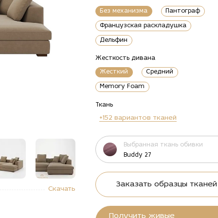
Без механизма
Пантограф
Французская раскладушка
Дельфин
Жесткость дивана
Жесткий
Средний
Memory Foam
Ткань
+152 вариантов тканей
Выбранная ткань обивки
Buddy 27
"Купить
alt="Купить
alt="Купить
alt="Купить
Заказать образцы тканей
Скачать
ан
Диван
Диван
Диван
овой
угловой
угловой
угловой
нус в
Магнус в
Магнус в
Магнус в
Получить живые
ле
стиле
стиле
стиле