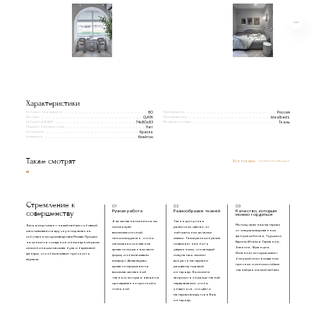
Характеристики
Габаритная ширина
Производство
80
Россия
Артикул
Производитель
CLAYK
Idealbeds
Габариты(ВxШxГ)
Материал обивки
74х80х83
Ткань
Поворотный механизм
Нет
Категории
Кресла
Коллекция
Клейтон
Также смотрят
Все товары
Стремление к
01
02
03
совершенству
Ручная работа
Разнообразие тканей
Качество, которым
можно гордиться
В качестве наполнения мы
Ткань доступна в
Мы получаем наш материал
Весь ассортимент нашей мебели с обивкой
используем
различных цветах: от
от специализированных
изготавливается вручную под заказ на
высокоэластичный
нейтральных до самых
фабрик из Китая, Турции и
собственном производстве в Москве. Процесс
пенополиуретан, чтобы
смелых. Такое разнообразие
Европы (Италия, Германия,
начинается с создания инженерной рамы
изголовье и основание
позволяет нам быть
Бельгия, Франция,
из комбинации массива бука и березовой
кровати сохраняли свою
уверенными, что каждый
Испания), которые имеют
фанеры, что обеспечивает прочность
форму и обеспечивали
покупатель сможет
большой опыт в создании
каркаса.
комфорт. Далее каркас
выбрать материал и
прочных и износостойких
кровати оформляется
расцветку под свой
тканей для мягкой мебели.
высококачественной
интерьер. Вы можете
тканью, которая является
запросить образцы тканей
одновременно прочной и
перед заказом, чтобы
стильной.
убедиться, что цвет и
материал впишутся в Ваш
интерьер.