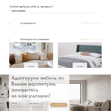
Любите выбрать мебель «вживую»?
Адреса шоурумов
В наших уютных шоурумах с большим вниманием подобраны самые популярные модели. Приходите и убедитесь в качестве наших товаров лично!
Сочетается с
Все товары
Категории по комнатам:
Смотреть все
Гостиная
Спальня
Адаптируем мебель по
Вашим параметрам,
запишитесь
на консультацию!
Ваше имя
Номер телефона
Записаться