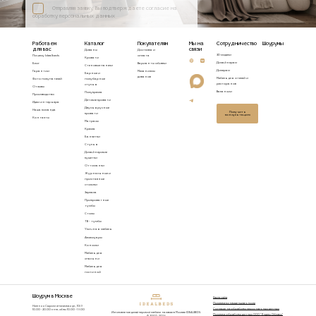
Отправляя заявку, Вы подтверждаете согласие на
обработку персональных данных
Работаем
Каталог
Покупателям
Мы на
Сотрудничество
Шоурумы
для вас
связи
Диваны
Доставка и
3D модели
Почему Idealbeds
оплата
Кровати
Дизайнерам
Блог
Варианты обивки
Стеновые панели
Дилерам
Гарантии
Механизмы
Барные и
диванов
Мебель для отелей и
Фото покупателей
полубарные
ресторанов
стулья
Отзывы
Вакансии
Полукресла
Производство
Детские кровати
Идеи интерьера
Двухъярусные
Наша команда
Получить
кровати
консультацию
Контакты
Матрасы
Кресла
Банкетки
Стулья
Дизайнерские
кушетки
Оттоманки
Журнальные и
приставные
столики
Зеркала
Прикроватные
тумбы
Столы
ТВ - тумбы
Уличная мебель
Аксессуары
Консоли
Мебель для
спальни
Мебель для
гостиной
Шоурум в Москве
Карта сайта
Политика конфиденциальности
Нижняя Сыромятническая ул., 10/9
Согласие на обработку персональных данных
10.00 - 20.00 пн-пт, сб-вс 10.00 - 19.00
Изготовление дизайнерской мебели на заказ в Москве IDEALBEDS.
Политика обработки данных ООО "Яндекс Облако"
© 2007 - 2026