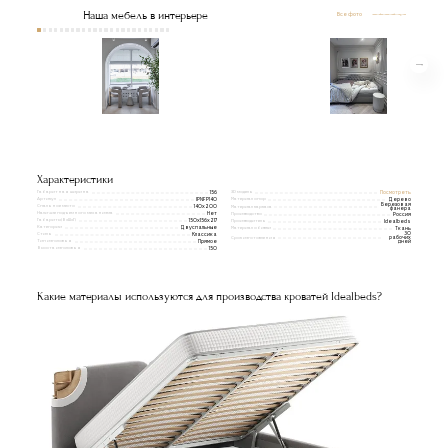
Наша мебель в интерьере
Все фото
Характеристики
Габаритная ширина
3D модель
156
Посмотреть
Артикул
Материал опор
IPNFP140
Дерево
Березовая
Спальное место
140x200
Материал каркаса
фанера
Наличие подъемного механизма
Нет
Производство
Россия
Габариты(ВxШxГ)
150х156х217
Производитель
Idealbeds
Категории
Двуспальные
Материал обивки
Ткань
Стиль
30
Классика
Срок изготовления
рабочих
Тип изголовья
Прямое
дней
Высота изголовья
150
Какие материалы используются для производства кроватей Idealbeds?