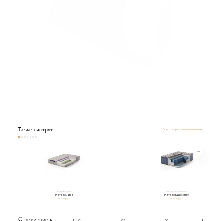
Также смотрят
Все товары
Матрас Лира
Матрас Кассиопея
Матрас Лира
Матрас Кассиопея
38 400 руб.
94 100 руб.
Стремление к
01
02
03