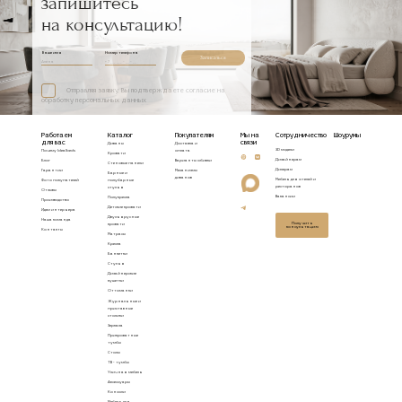
запишитесь
на консультацию!
Ваше имя
Номер телефона
Записаться
Отправляя заявку, Вы подтверждаете согласие на
обработку персональных данных
Работаем
Каталог
Покупателям
Мы на
Сотрудничество
Шоурумы
для вас
связи
Диваны
Доставка и
3D модели
Почему Idealbeds
оплата
Кровати
Дизайнерам
Блог
Варианты обивки
Стеновые панели
Дилерам
Гарантии
Механизмы
Барные и
диванов
Мебель для отелей и
Фото покупателей
полубарные
ресторанов
стулья
Отзывы
Вакансии
Полукресла
Производство
Детские кровати
Идеи интерьера
Двухъярусные
Наша команда
Получить
кровати
консультацию
Контакты
Матрасы
Кресла
Банкетки
Стулья
Дизайнерские
кушетки
Оттоманки
Журнальные и
приставные
столики
Зеркала
Прикроватные
тумбы
Столы
ТВ - тумбы
Уличная мебель
Аксессуары
Консоли