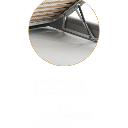
Бельевое дно из ЛМДФ
Усиленные газлифты
Металлическая обвязка
Металлические полочки
под ортопедическое основание