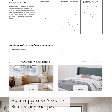
совершенству
Ручная работа
Разнообразие тканей
Качество, которым
можно гордиться
В качестве наполнения мы
Ткань доступна в
Мы получаем наш материал
Весь ассортимент нашей мебели с обивкой
используем
различных цветах: от
от специализированных
изготавливается вручную под заказ на
высокоэластичный
нейтральных до самых
фабрик из Китая, Турции и
собственном производстве в Москве. Процесс
пенополиуретан, чтобы
смелых. Такое разнообразие
Европы (Италия, Германия,
начинается с создания инженерной рамы
изголовье и основание
позволяет нам быть
Бельгия, Франция,
из комбинации массива бука и березовой
кровати сохраняли свою
уверенными, что каждый
Испания), которые имеют
фанеры, что обеспечивает прочность
форму и обеспечивали
покупатель сможет
большой опыт в создании
каркаса.
комфорт. Далее каркас
выбрать материал и
прочных и износостойких
кровати оформляется
расцветку под свой
тканей для мягкой мебели.
высококачественной
интерьер. Вы можете
тканью, которая является
запросить образцы тканей
одновременно прочной и
перед заказом, чтобы
стильной.
убедиться, что цвет и
материал впишутся в Ваш
интерьер.
Любите выбрать мебель «вживую»?
Адреса шоурумов
В наших уютных шоурумах с большим вниманием подобраны самые популярные модели. Приходите и убедитесь в качестве наших товаров лично!
Категории по комнатам:
Смотреть все
Гостиная
Спальня
Адаптируем мебель по
Вашим параметрам,