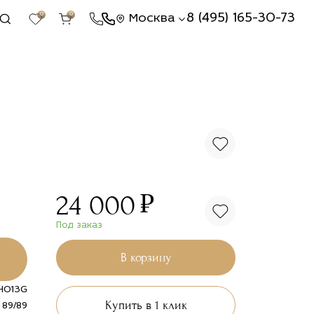
0
0
8 (495) 165-30-73
Москва
₽
24 000
Под заказ
В корзину
H013G
Купить в 1 клик
89/89