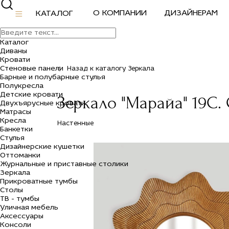
О КОМПАНИИ
ДИЗАЙНЕРАМ
КАТАЛОГ
Каталог
Диваны
Кровати
Стеновые панели
Назад к каталогу Зеркала
Барные и полубарные стулья
Полукресла
Детские кровати
Зеркало "Марайа" 19C. 
Двухъярусные кровати
Матрасы
Кресла
Настенные
Банкетки
Стулья
Дизайнерские кушетки
Оттоманки
Журнальные и приставные столики
Зеркала
Прикроватные тумбы
Столы
ТВ - тумбы
Уличная мебель
Аксессуары
Консоли