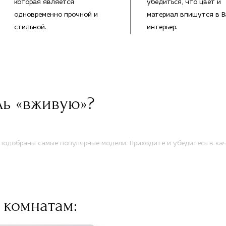
которая является
убедиться, что цвет и
одновременно прочной и
материал впишутся в 
стильной.
интерьер.
ль «вживую»?
одобраны самые популярные модели. Приходите и убедитесь в кач
 комнатам: