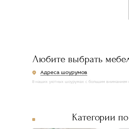
Любите выбрать мебе
Адреса шоурумов
В наших уютных шоурумах с большим вниманием п
Категории по