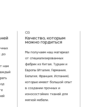
03
аней
Качество, которым
можно гордиться
ичных
Мы получаем наш материал
х до
от специализированных
фабрик из Китая, Турции и
т нам
Европы (Италия, Германия,
каждый
Бельгия, Франция, Испания),
рать
которые имеют большой опыт
под
в создании прочных и
те
износостойких тканей для
ней
мягкой мебели.