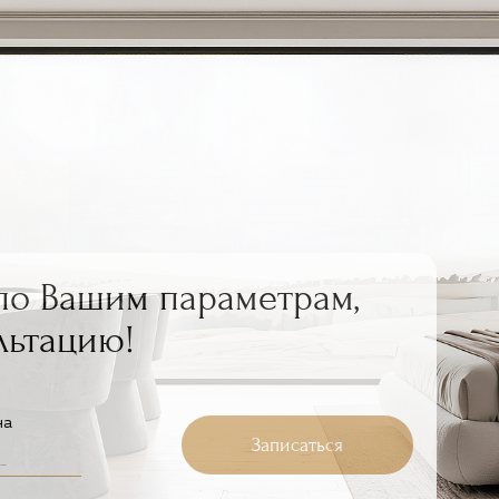
по Вашим параметрам,
льтацию!
на
Записаться