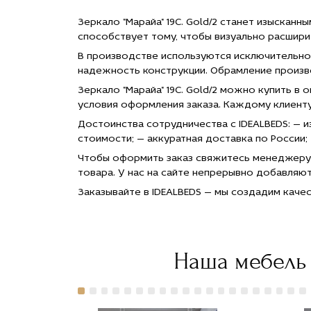
24 000
24 000
руб."
руб."
Зеркало "Марайа" 19C. Gold/2 станет изыска
title="Заказать
title="Заказать
способствует тому, чтобы визуально расширит
Зеркало
Зеркало
"Марайа"
"Марайа"
В производстве используются исключительно
19C. Gold/2
19C. Gold/2
надежность конструкции. Обрамление произве
с
с
Зеркало "Марайа" 19C. Gold/2 можно купить в
доставкой
доставкой
в Москве">
в Москве">
условия оформления заказа. Каждому клиент
Достоинства сотрудничества с IDEALBEDS: — 
стоимости; — аккуратная доставка по России;
Чтобы оформить заказ свяжитесь менеджеру 
товара. У нас на сайте непрерывно добавляю
Заказывайте в IDEALBEDS — мы создадим каче
Наша мебель 