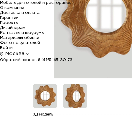
Мебель для отелей и ресторанов
О компании
Доставка и оплата
Гарантии
Проекты
Дизайнерам
Контакты и шоурумы
Материалы обивки
Фото покупателей
Войти
Москва
Обратный звонок
8 (495) 165-30-73
alt="Купить
alt="Купить
3Д модель
Зеркало
Зеркало
"Марайа"
"Марайа"
19C. Gold/2
19C. Gold/2
по цене
по цене