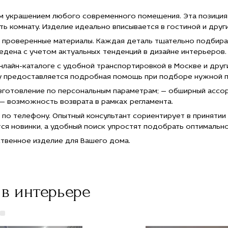
нным украшением любого современного помещения. Эта позици
ь комнату. Изделие идеально вписывается в гостиной и друг
 проверенные материалы. Каждая деталь тщательно подбира
дена с учетом актуальных тенденций в дизайне интерьеров.
 онлайн-каталоге с удобной транспортировкой в Москве и дру
у предоставляется подробная помощь при подборе нужной п
изготовление по персональным параметрам; — обширный ассо
 — возможность возврата в рамках регламента.
по телефону. Опытный консультант сориентирует в принятии
тся новинки, а удобный поиск упростят подобрать оптималь
ственное изделие для Вашего дома.
в интерьере