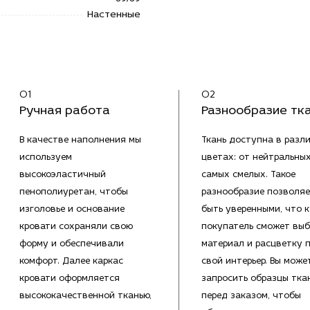
Настенные
01
02
Ручная работа
Разнообразие тк
В качестве наполнения мы
Ткань доступна в разл
используем
цветах: от нейтральны
высокоэластичный
самых смелых. Такое
пенополиуретан, чтобы
разнообразие позволяе
изголовье и основание
быть уверенными, что 
кровати сохраняли свою
покупатель сможет выб
форму и обеспечивали
материал и расцветку 
комфорт. Далее каркас
свой интерьер. Вы може
кровати оформляется
запросить образцы тка
высококачественной тканью,
перед заказом, чтобы