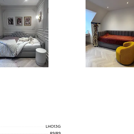
LH013G
89/89