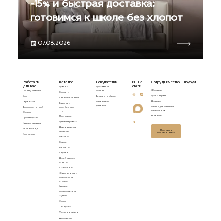
-15% и быстрая доставка:
готовимся к школе без хлопот
07.08.2026
Работаем
Каталог
Покупателям
Мы на
Сотрудничество
Шоурумы
для вас
связи
Диваны
Доставка и
3D модели
Почему Idealbeds
оплата
Кровати
Дизайнерам
Блог
Варианты обивки
Стеновые панели
Дилерам
Гарантии
Механизмы
Барные и
диванов
Мебель для отелей и
Фото покупателей
полубарные
ресторанов
стулья
Отзывы
Вакансии
Полукресла
Производство
Детские кровати
Идеи интерьера
Двухъярусные
Наша команда
Получить
кровати
консультацию
Контакты
Матрасы
Кресла
Банкетки
Стулья
Дизайнерские
кушетки
Оттоманки
Журнальные и
приставные
столики
Зеркала
Прикроватные
тумбы
Столы
ТВ - тумбы
Уличная мебель
Аксессуары