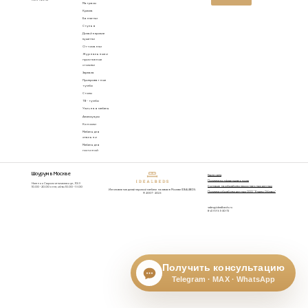
Контакты
Матрасы
Кресла
Банкетки
Стулья
Дизайнерские
кушетки
Оттоманки
Журнальные и
приставные
столики
Зеркала
Прикроватные
тумбы
Столы
ТВ - тумбы
Уличная мебель
Аксессуары
Консоли
Мебель для
спальни
Мебель для
гостиной
Шоурум в Москве
Карта сайта
Политика конфиденциальности
Нижняя Сыромятническая ул., 10/9
Согласие на обработку персональных данных
10.00 - 20.00 пн-пт, сб-вс 10.00 - 19.00
Изготовление дизайнерской мебели на заказ в Москве IDEALBEDS.
Политика обработки данных ООО "Яндекс Облако"
© 2007 - 2026
sales@idealbeds.ru
8-495-165-30-73