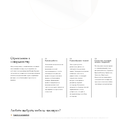
Съемный тканевый чехол на липучке
из валютина
Пенополиуретан
Многослойная березовая фанера
Металлическая обвязка
Металлические уголки
под ортопедическое основание
Стремление к
01
02
03
совершенству
Ручная работа
Разнообразие тканей
Качество, которым
можно гордиться
В качестве наполнения мы
Ткань доступна в
Мы получаем наш материал
Весь ассортимент нашей мебели с обивкой
используем
различных цветах: от
от специализированных
изготавливается вручную под заказ на
высокоэластичный
нейтральных до самых
фабрик из Китая, Турции и
собственном производстве в Москве. Процесс
пенополиуретан, чтобы
смелых. Такое разнообразие
Европы (Италия, Германия,
начинается с создания инженерной рамы
изголовье и основание
позволяет нам быть
Бельгия, Франция,
из комбинации массива бука и березовой
кровати сохраняли свою
уверенными, что каждый
Испания), которые имеют
фанеры, что обеспечивает прочность
форму и обеспечивали
покупатель сможет
большой опыт в создании
каркаса.
комфорт. Далее каркас
выбрать материал и
прочных и износостойких
кровати оформляется
расцветку под свой
тканей для мягкой мебели.
высококачественной
интерьер. Вы можете
тканью, которая является
запросить образцы тканей
одновременно прочной и
перед заказом, чтобы
стильной.
убедиться, что цвет и
материал впишутся в Ваш
интерьер.
Любите выбрать мебель «вживую»?
Адреса шоурумов
В наших уютных шоурумах с большим вниманием подобраны самые популярные модели. Приходите и убедитесь в качестве наших товаров лично!