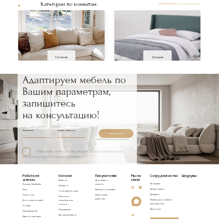
Категории по комнатам:
Смотреть все
Гостиная
Спальня
Адаптируем мебель по
Вашим параметрам,
запишитесь
на консультацию!
Ваше имя
Номер телефона
Записаться
Отправляя заявку, Вы подтверждаете согласие на
обработку персональных данных
Работаем
Каталог
Покупателям
Мы на
Сотрудничество
Шоурумы
для вас
связи
Диваны
Доставка и
3D модели
Почему Idealbeds
оплата
Кровати
Дизайнерам
Блог
Варианты обивки
Стеновые панели
Дилерам
Гарантии
Механизмы
Барные и
диванов
Мебель для отелей и
Фото покупателей
полубарные
ресторанов
стулья
Отзывы
Вакансии
Полукресла
Производство
Детские кровати
Идеи интерьера