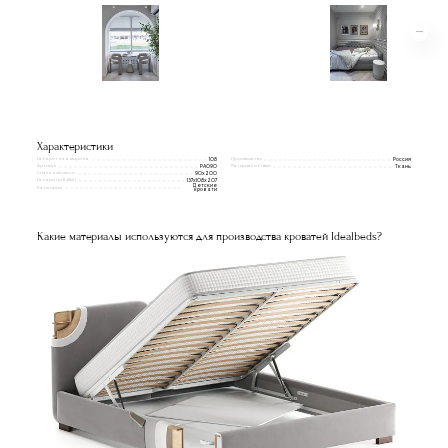
Характеристики
Габаритная ширина
Производство
108
Россия
Артикул
Материал обивки
PAO90
Ткань
Спальное место
90x200
Габариты(ВxШxГ)
137х108х207
Детские
Категории
кровати
Какие материалы используются для производства кроватей Idealbeds?