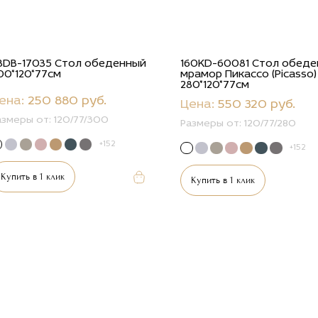
8DB-17035 Стол обеденный
160KD-60081 Стол обеде
00*120*77см
мрамор Пикассо (Picasso)
280*120*77см
ена:
250 880 руб.
Цена:
550 320 руб.
азмеры от:
120/77/300
Размеры от:
120/77/280
+152
+152
Купить в 1 клик
Купить в 1 клик