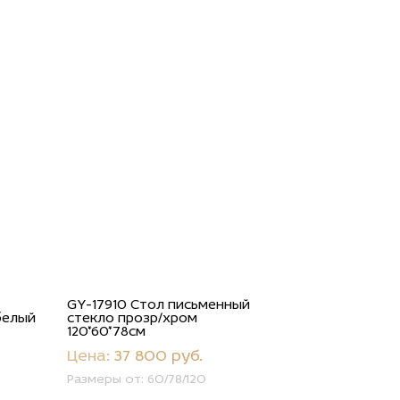
GY-17910 Стол письменный
белый
стекло прозр/хром
120*60*78см
Цена:
37 800 руб.
Размеры от:
60/78/120