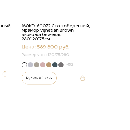
нный,
160KD-60072 Стол обеденный,
мрамор Venetian Brown,
экокожа бежевая
280*120*75см
Цена:
589 800 руб.
Размеры от:
120/75/280
+152
Купить в 1 клик