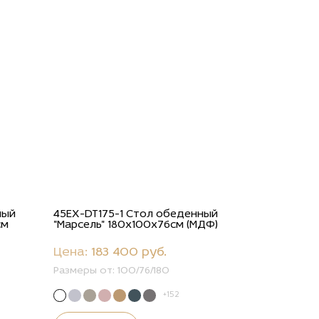
ный
45EX-DT175-1 Стол обеденный
см
"Марсель" 180х100х76см (МДФ)
Цена:
183 400 руб.
Размеры от:
100/76/180
+152