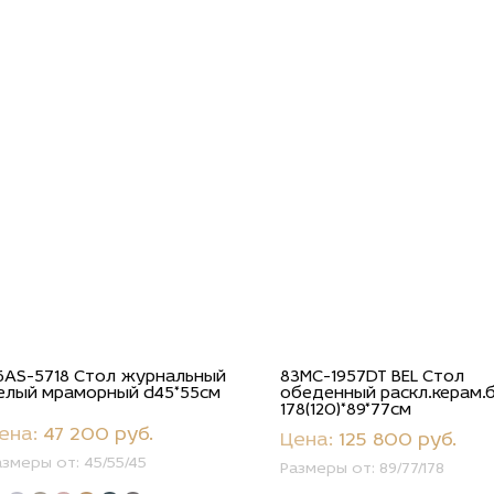
6AS-5718 Стол журнальный
83MC-1957DT BEL Стол
елый мраморный d45*55см
обеденный раскл.керам.
178(120)*89*77см
ена:
47 200 руб.
Цена:
125 800 руб.
азмеры от:
45/55/45
Размеры от:
89/77/178