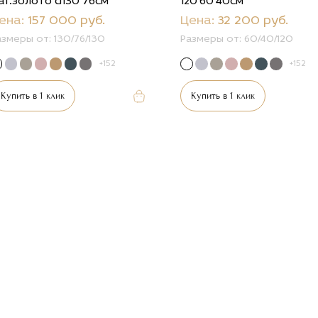
ат.золото d130*76см
120*60*40см
ена:
157 000 руб.
Цена:
32 200 руб.
азмеры от:
130/76/130
Размеры от:
60/40/120
+152
+152
Купить в 1 клик
Купить в 1 клик