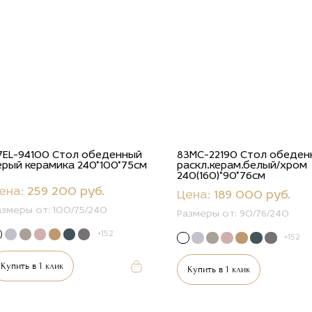
7EL-94100 Стол обеденный
83MC-22190 Стол обеде
ерый керамика 240*100*75см
раскл.керам.белый/хром
240(160)*90*76см
ена:
259 200 руб.
Цена:
189 000 руб.
азмеры от:
100/75/240
Размеры от:
90/76/240
+152
+152
Купить в 1 клик
Купить в 1 клик