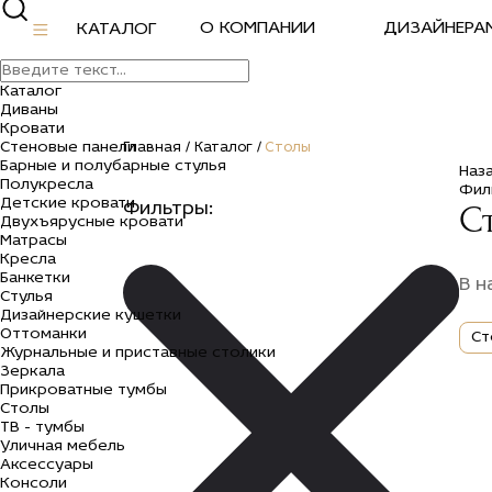
О КОМПАНИИ
ДИЗАЙНЕРА
КАТАЛОГ
Каталог
Диваны
Кровати
Стеновые панели
Главная /
Каталог /
Столы
Барные и полубарные стулья
Наз
Полукресла
Фил
Детские кровати
С
Фильтры:
Двухъярусные кровати
Матрасы
Кресла
Банкетки
В н
Стулья
Дизайнерские кушетки
Оттоманки
Ст
Журнальные и приставные столики
Зеркала
Прикроватные тумбы
Столы
ТВ - тумбы
Уличная мебель
Аксессуары
Консоли