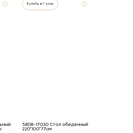
Купить в 1 клик
льный
58DB-17030 Стол обеденный
о
220*100*77см