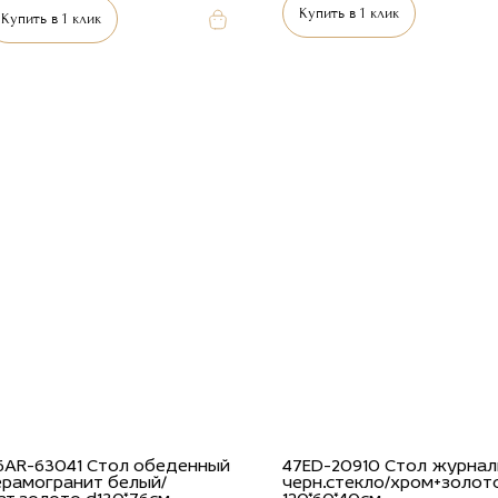
Купить в 1 клик
Купить в 1 клик
6AR-63041 Стол обеденный
47ED-20910 Стол журна
ерамогранит белый/
черн.стекло/хром+золот