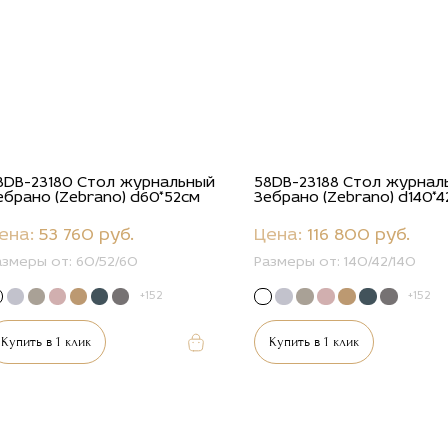
8DB-23180 Стол журнальный
58DB-23188 Стол журнал
ебрано (Zebrano) d60*52см
Зебрано (Zebrano) d140*
ена:
53 760 руб.
Цена:
116 800 руб.
азмеры от:
60/52/60
Размеры от:
140/42/140
+152
+152
Купить в 1 клик
Купить в 1 клик