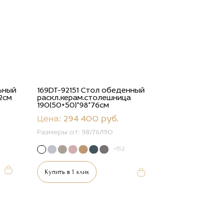
ьный
169DT-92151 Стол обеденный
42см
раскл.керам.столешница
190(50+50)*98*76см
Цена:
294 400 руб.
Размеры от:
98/76/190
+152
Купить в 1 клик