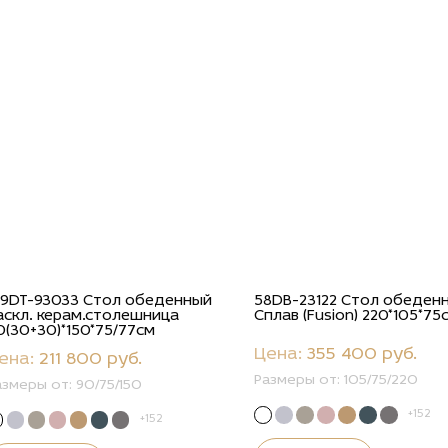
69DT-93033 Стол обеденный
58DB-23122 Стол обеден
аскл. керам.столешница
Сплав (Fusion) 220*105*75
0(30+30)*150*75/77см
Цена:
355 400 руб.
ена:
211 800 руб.
Размеры от:
105/75/220
азмеры от:
90/75/150
+152
+152