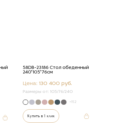
нный
58DB-23186 Стол обеденный
240*105*76см
Цена:
130 400 руб.
Размеры от:
105/76/240
+152
Купить в 1 клик