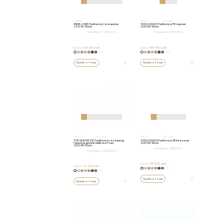
Под ТВ
Под ТВ
На ножках
58DB-23185 Тумба под телевизор
151SV-00005 Тумба под ТВ черная
220*42*50см
200*60*40см
Размеры от:
42/50/220
Размеры от:
40/60/200
Цена:
239 680 руб.
Цена:
150 400 руб.
+152
+152
Купить в 1 клик
Купить в 1 клик
Под ТВ
На ножках
Под ТВ
На ножках
77IP-GD008-TV/1 Тумба под телевизор
151SV-00004 Тумба под ТВ бежевая
Гримальди (Grimaldi) светлая
200*60*40см
200*40*50см
Размеры от:
40/60/200
Размеры от:
40/50/200
Цена:
159 500 руб.
Цена:
171 200 руб.
+152
+152
Купить в 1 клик
Купить в 1 клик