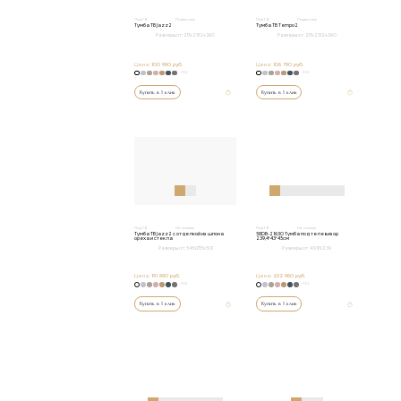
Под ТВ
Подвесные
Под ТВ
Подвесные
Тумба ТВ Jazz2
Тумба ТВ Tempo2
Размеры от:
217x2512x360
Размеры от:
217x2512x360
Цена:
100 990 руб.
Цена:
106 790 руб.
+152
+152
Купить в 1 клик
Купить в 1 клик
Под ТВ
На ножках
Под ТВ
На ножках
Тумба ТВ Jazz2 с отделкой из шпона
58DB-21630 Тумба под телевизор
ореха и стекла
239,4*43*45см
Размеры от:
545x1715x501
Размеры от:
43/45/239
Цена:
191 890 руб.
Цена:
232 960 руб.
+152
+152
Купить в 1 клик
Купить в 1 клик