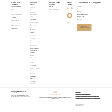
Работаем
Каталог
Покупателям
Мы на
Сотрудничество
Шоурумы
для вас
связи
Диваны
Доставка и
3D модели
Почему Idealbeds
оплата
Кровати
Дизайнерам
Блог
Варианты обивки
Стеновые панели
Дилерам
Гарантии
Механизмы
Барные и
диванов
Мебель для отелей и
Фото покупателей
полубарные
ресторанов
стулья
Отзывы
Вакансии
Полукресла
Производство
Детские кровати
Идеи интерьера
Двухъярусные
Наша команда
Получить
кровати
консультацию
Контакты
Матрасы
Кресла
Банкетки
Стулья
Дизайнерские
кушетки
Оттоманки
Журнальные и
приставные
столики
Зеркала
Прикроватные
тумбы
Столы
ТВ - тумбы
Уличная мебель
Аксессуары
Консоли
Мебель для
спальни
Мебель для
гостиной
Шоурум в Москве
Карта сайта
Политика конфиденциальности
Нижняя Сыромятническая ул., 10/9
Согласие на обработку персональных данных
10.00 - 20.00 пн-пт, сб-вс 10.00 - 19.00
Изготовление дизайнерской мебели на заказ в Москве IDEALBEDS.
Политика обработки данных ООО "Яндекс Облако"
© 2007 - 2026
sales@idealbeds.ru
8-495-165-30-73