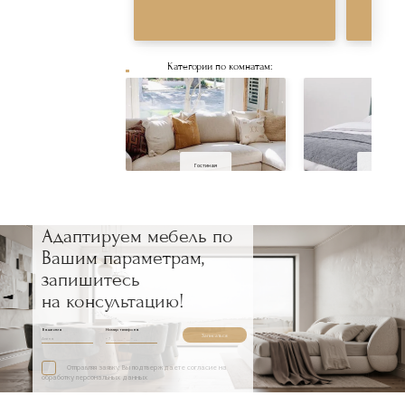
Категории по комнатам:
Смотре
Гостиная
Спальня
Адаптируем мебель по
Вашим параметрам,
запишитесь
на консультацию!
Ваше имя
Номер телефона
Записаться
Отправляя заявку, Вы подтверждаете согласие на
обработку персональных данных