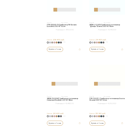
Под ТВ
На ножках
Под ТВ
На ножках
77IP-GD010-TV Тумба под ТВ Лучано
58DB-21233TV Тумба под телевизор
(Luciano) 200*47*52см
"Дверь" (Gate) 200*42*45см
Размеры от:
47/52/200
Размеры от:
42/45/200
Цена:
208 400 руб.
Цена:
214 400 руб.
+152
+152
Купить в 1 клик
Купить в 1 клик
Под ТВ
На ножках
Под ТВ
На ножках
58DB-TV20047 Тумба под телевизор
77IP-TV2072 Тумба под телевизор Скала
Севилья (Sevilla) 220*42*48см
(Scala) 200*42*52см
Размеры от:
42/48/220
Размеры от:
42/52/200
Цена:
281 600 руб.
Цена:
135 360 руб.
+152
+152
Купить в 1 клик
Купить в 1 клик