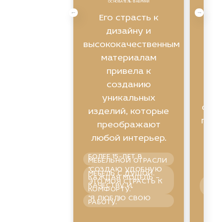
ОСНОВАТЕЛЬ ФАБРИКИ
Экс
Его страсть к
ви
дизайну и
высококачественным
ин
материалам
привела к
созданию
уникальных
фун
изделий, которые
помо
преображают
любой интерьер.
БОЛЕЕ 15-ЛЕТ В
п
МЕБЕЛЬНОЙ ОТРАСЛИ
"СОЗДАЮ УДОБНУЮ
МЕБЕЛЬ С ДУШОЙ.
КАЖДАЯ МОДЕЛЬ –
ГАР
ЭТО МОЯ СТРАСТЬ К
СПО
КАЧЕСТВУ И
УВЕ
КОМФОРТУ."
ПРА
"Я ЛЮБЛЮ СВОЮ
ШО
РАБОТУ."