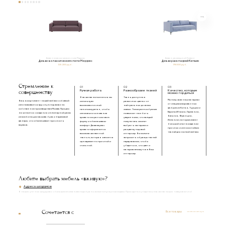
Диван в классическом стиле Мэддокс
Диван раскладной Кэлвин
Диван в классическом стиле Мэддокс
Диван раскладной Кэлвин
125 200 руб.
178 000 руб.
Стремление к
01
02
03
совершенству
Ручная работа
Разнообразие тканей
Качество, которым
можно гордиться
В качестве наполнения мы
Ткань доступна в
Мы получаем наш материал
Весь ассортимент нашей мебели с обивкой
используем
различных цветах: от
от специализированных
изготавливается вручную под заказ на
высокоэластичный
нейтральных до самых
фабрик из Китая, Турции и
собственном производстве в Москве. Процесс
пенополиуретан, чтобы
смелых. Такое разнообразие
Европы (Италия, Германия,
начинается с создания инженерной рамы
изголовье и основание
позволяет нам быть
Бельгия, Франция,
из комбинации массива бука и березовой
кровати сохраняли свою
уверенными, что каждый
Испания), которые имеют
фанеры, что обеспечивает прочность
форму и обеспечивали
покупатель сможет
большой опыт в создании
каркаса.
комфорт. Далее каркас
выбрать материал и
прочных и износостойких
кровати оформляется
расцветку под свой
тканей для мягкой мебели.
высококачественной
интерьер. Вы можете
тканью, которая является
запросить образцы тканей
одновременно прочной и
перед заказом, чтобы
стильной.
убедиться, что цвет и
материал впишутся в Ваш
интерьер.
Любите выбрать мебель «вживую»?
Адреса шоурумов
В наших уютных шоурумах с большим вниманием подобраны самые популярные модели. Приходите и убедитесь в качестве наших товаров лично!
Сочетается с
Все товары