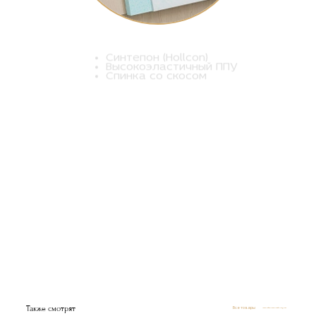
Синтепон (Hollcon)
Высокоэластичный ППУ
Спинка со скосом
Также смотрят
Все товары