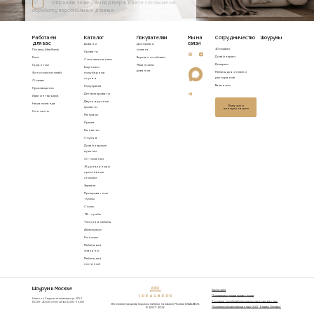
Отправляя заявку, Вы подтверждаете согласие на
обработку персональных данных
Работаем
Каталог
Покупателям
Мы на
Сотрудничество
Шоурумы
для вас
связи
Диваны
Доставка и
3D модели
Почему Idealbeds
оплата
Кровати
Дизайнерам
Блог
Варианты обивки
Стеновые панели
Дилерам
Гарантии
Механизмы
Барные и
диванов
Мебель для отелей и
Фото покупателей
полубарные
ресторанов
стулья
Отзывы
Вакансии
Полукресла
Производство
Детские кровати
Идеи интерьера
Двухъярусные
Наша команда
Получить
кровати
консультацию
Контакты
Матрасы
Кресла
Банкетки
Стулья
Дизайнерские
кушетки
Оттоманки
Журнальные и
приставные
столики
Зеркала
Прикроватные
тумбы
Столы
ТВ - тумбы
Уличная мебель
Аксессуары
Консоли
Мебель для
спальни
Мебель для
гостиной
Шоурум в Москве
Карта сайта
Политика конфиденциальности
Нижняя Сыромятническая ул., 10/9
Согласие на обработку персональных данных
10.00 - 20.00 пн-пт, сб-вс 10.00 - 19.00
Изготовление дизайнерской мебели на заказ в Москве IDEALBEDS.
Политика обработки данных ООО "Яндекс Облако"
© 2007 - 2026