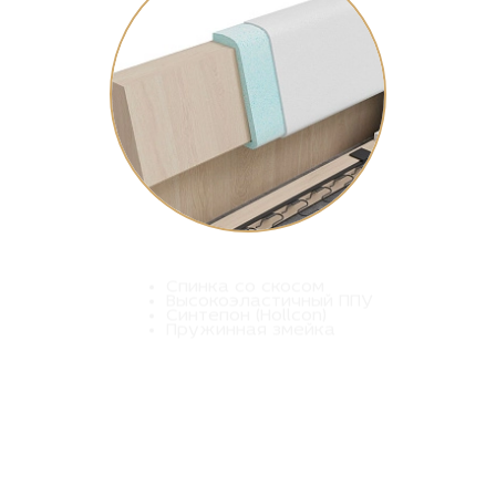
Спинка со скосом
Высокоэластичный ППУ
Синтепон (Hollcon)
Пружинная змейка