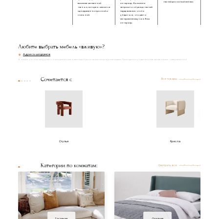
тканей для мягкой мебели.
высококачественной
интерьер. Вы можете
тканью, которая является
запросить образцы тканей
одновременно прочной и
перед заказом, чтобы
стильной.
убедиться, что цвет и
материал впишутся в Ваш
интерьер.
Любите выбрать мебель «вживую»?
Адреса шоурумов
В наших уютных шоурумах с большим вниманием подобраны самые популярные модели. Приходите и убедитесь в качестве наших товаров лично!
Сочетается с
Все товары
Стулья
Кресла
Категории по комнатам:
Смотреть все
Гостиная
Спальня