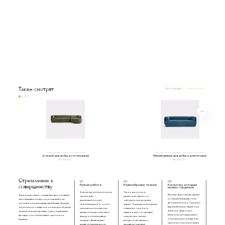
Также смотрят
Все товары
Угловой диван Яуза с оттоманкой
Мягкий прямой диван Яуза для гостиной
Угловой диван Яуза с оттоманкой
Мягкий прямой диван Яуза для гостиной
267 000 руб.
186 400 руб.
Стремление к
01
02
03
совершенству
Ручная работа
Разнообразие тканей
Качество, которым
можно гордиться
В качестве наполнения мы
Ткань доступна в
Мы получаем наш материал
Весь ассортимент нашей мебели с обивкой
используем
различных цветах: от
от специализированных
изготавливается вручную под заказ на
высокоэластичный
нейтральных до самых
фабрик из Китая, Турции и
собственном производстве в Москве. Процесс
пенополиуретан, чтобы
смелых. Такое разнообразие
Европы (Италия, Германия,
начинается с создания инженерной рамы
изголовье и основание
позволяет нам быть
Бельгия, Франция,
из комбинации массива бука и березовой
кровати сохраняли свою
уверенными, что каждый
Испания), которые имеют
фанеры, что обеспечивает прочность
форму и обеспечивали
покупатель сможет
большой опыт в создании
каркаса.
комфорт. Далее каркас
выбрать материал и
прочных и износостойких
кровати оформляется
расцветку под свой