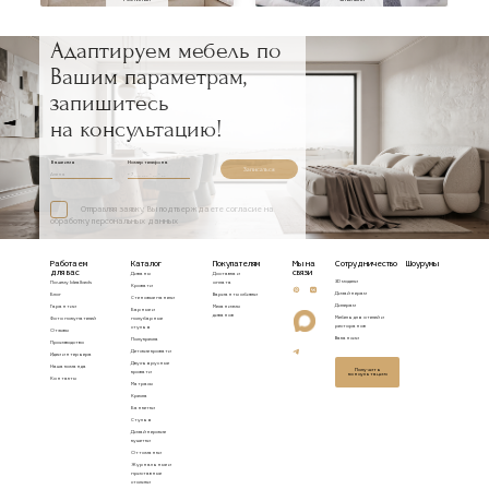
Адаптируем мебель по
Вашим параметрам,
запишитесь
на консультацию!
Ваше имя
Номер телефона
Записаться
Отправляя заявку, Вы подтверждаете согласие на
обработку персональных данных
Работаем
Каталог
Покупателям
Мы на
Сотрудничество
Шоурумы
для вас
связи
Диваны
Доставка и
3D модели
Почему Idealbeds
оплата
Кровати
Дизайнерам
Блог
Варианты обивки
Стеновые панели
Дилерам
Гарантии
Механизмы
Барные и
диванов
Мебель для отелей и
Фото покупателей
полубарные
ресторанов
стулья
Отзывы
Вакансии
Полукресла
Производство
Детские кровати
Идеи интерьера
Двухъярусные
Наша команда
Получить
кровати
консультацию
Контакты
Матрасы
Кресла
Банкетки
Стулья
Дизайнерские
кушетки
Оттоманки
Журнальные и
приставные
столики