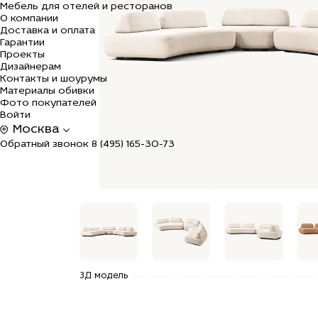
Мебель для отелей и ресторанов
О компании
Доставка и оплата
Гарантии
Проекты
Дизайнерам
Контакты и шоурумы
Материалы обивки
Фото покупателей
Войти
Москва
Обратный звонок
8 (495) 165-30-73
alt="Купить
alt="Купить
alt="Купить
alt=
3Д модель
Угловой
Угловой
Угловой
Угл
диван
диван
диван
див
Флоу по
Флоу по
Флоу по
Фло
цене
цене
цене
цен