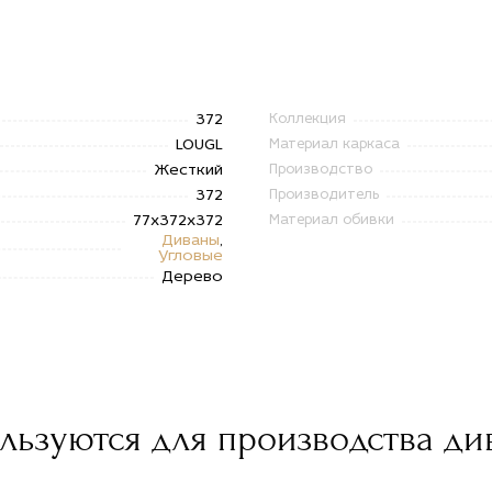
372
Коллекция
LOUGL
Материал каркаса
Жесткий
Производство
372
Производитель
77x372x372
Материал обивки
Диваны
,
Угловые
Дерево
льзуются для производства ди