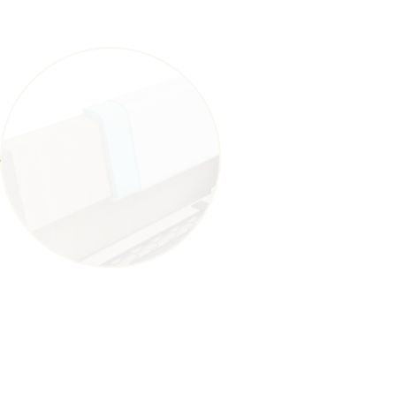
Спинка со скосом
Высокоэластичный ППУ
Синтепон (Hollcon)
Пружинная змейка