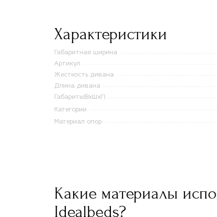
Характеристики
Габаритная ширина
Артикул
Жесткость дивана
Длина дивана
Габариты(ВxШxГ)
Категории
Материал опор
Какие материалы испо
Idealbeds?