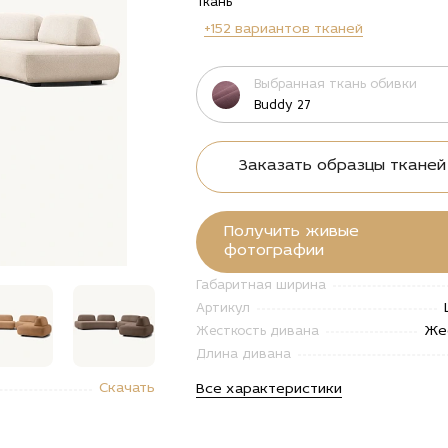
Ткань
+152 вариантов тканей
Выбранная ткань обивки
Buddy 27
Заказать образцы тканей
Получить живые
фотографии
Габаритная ширина
Артикул
Же
Жесткость дивана
Длина дивана
"Купить
alt="Купить
alt="Купить
alt="Купить
Скачать
Все характеристики
овой
Угловой
Угловой
Угловой
ан
диван
диван
диван
у по
Флоу по
Флоу по
Флоу по
е
цене
цене
цене