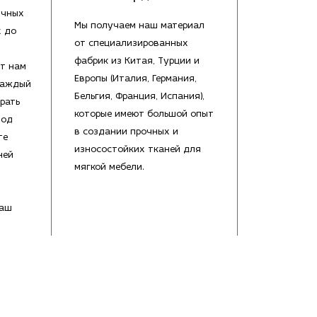
ичных
Мы получаем наш материал
х до
от специализированных
фабрик из Китая, Турции и
т нам
Европы (Италия, Германия,
каждый
Бельгия, Франция, Испания),
рать
которые имеют большой опыт
под
в создании прочных и
те
износостойких тканей для
ней
мягкой мебели.
Ваш