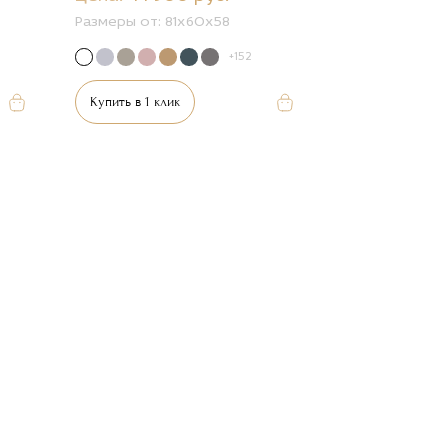
Размеры от:
81х60х58
+152
Купить в 1 клик