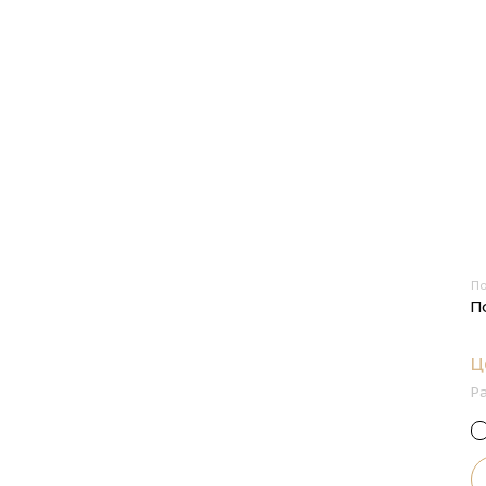
П
П
Ц
Р