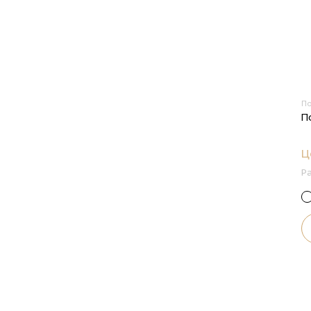
П
П
Ц
Р