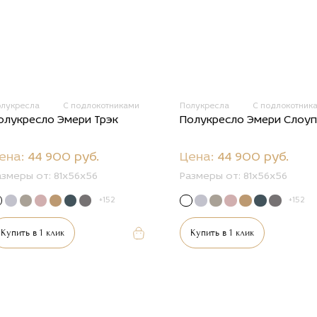
олукресла
С подлокотниками
Полукресла
С подлокотник
олукресло Эмери Трэк
Полукресло Эмери Слоуп
ена:
44 900 руб.
Цена:
44 900 руб.
азмеры от:
81х56х56
Размеры от:
81х56х56
+152
+152
Купить в 1 клик
Купить в 1 клик