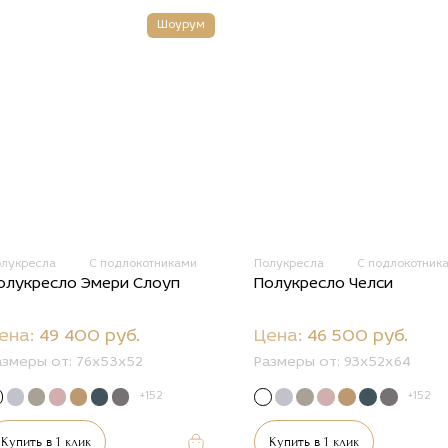
Шоурум
олукресла
С подлокотниками
Полукресла
С подлокотник
олукресло Эмери Слоуп
Полукресло Челси
ена:
49 400 руб.
Цена:
46 500 руб.
азмеры от:
76х53х52
Размеры от:
93х52х64
+152
+152
Купить в 1 клик
Купить в 1 клик