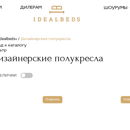
М
ДИЛЕРАМ
ШОУРУМЫ
ealbeds» /
Дизайнерские полукресла
ад к каталогу
ьтр
изайнерские полукресла
аличии
Новинка
Нов