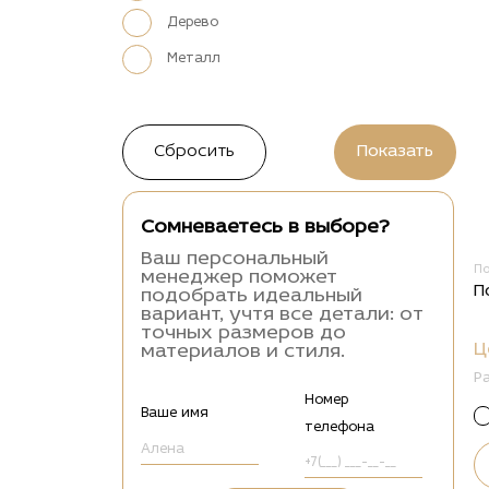
Дерево
Металл
Сомневаетесь в выборе?
Ваш персональный
П
менеджер поможет
П
подобрать идеальный
вариант, учтя все детали: от
точных размеров до
Ц
материалов и стиля.
Р
Номер
Ваше имя
телефона