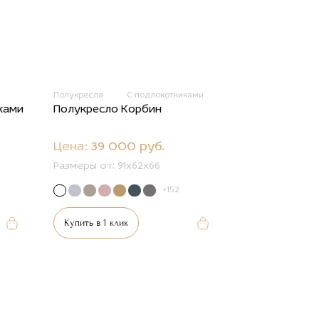
Полукресла
С подлокотниками
ками
Полукресло Корбин
Цена:
39 000 руб.
Размеры от:
91x62x66
+152
Купить в 1 клик