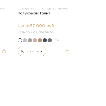
ами
Полукресла
С подлокотниками
Полукресло Грант
Цена:
57 000 руб.
Размеры от:
96х61х66
+152
Купить в 1 клик