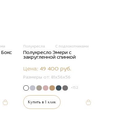
ами
Полукресла
С подлокотниками
 Бокс
Полукресло Эмери с
закругленной спинкой
Цена:
49 400 руб.
Размеры от:
81х56х56
+152
Купить в 1 клик