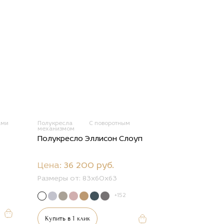
ами
Полукресла
С поворотным
механизмом
Полукресло Эллисон Слоуп
Цена:
36 200 руб.
Размеры от:
83x60x63
+152
Купить в 1 клик