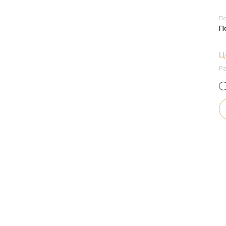
П
П
Ц
Р