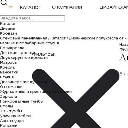
О КОМПАНИИ
ДИЗАЙНЕРА
КАТАЛОГ
Каталог
Диваны
Кровати
Стеновые панели
Главная /
Каталог /
Дизайнерские полукресла от «Id
Барные и полубарные стулья
Наз
Полукресла
Фил
Детские кровати
Д
Фильтры:
Двухъярусные кровати
Матрасы
Кресла
Банкетки
В н
Стулья
Дизайнерские кушетки
Оттоманки
Журнальные и приставные столики
Зеркала
Прикроватные тумбы
Столы
ТВ - тумбы
Уличная мебель
Аксессуары
Консоли