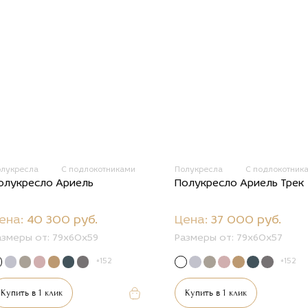
олукресла
С подлокотниками
Полукресла
С подлокотник
олукресло Ариель
Полукресло Ариель Трек
ена:
40 300 руб.
Цена:
37 000 руб.
азмеры от:
79x60x59
Размеры от:
79x60x57
+152
+152
Купить в 1 клик
Купить в 1 клик