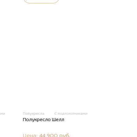
ами
Полукресла
С подлокотниками
Полукресло Шелл
Цена:
44 900 руб.