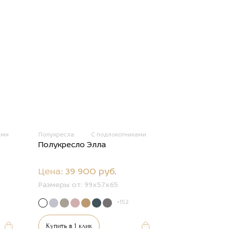
ами
Полукресла
С подлокотниками
Полукресло Элла
Цена:
39 900 руб.
Размеры от:
99х57х65
+152
Купить в 1 клик