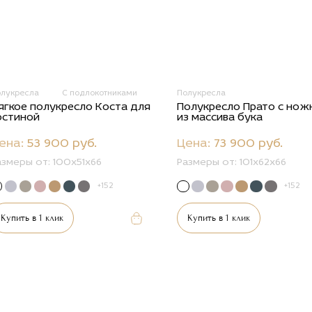
олукресла
С подлокотниками
Полукресла
ягкое полукресло Коста для
Полукресло Прато с нож
остиной
из массива бука
ена:
53 900 руб.
Цена:
73 900 руб.
азмеры от:
100x51x66
Размеры от:
101x62x66
+152
+152
Купить в 1 клик
Купить в 1 клик