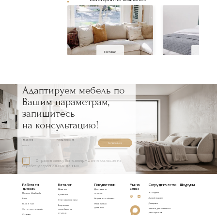
Гостиная
Спальня
Адаптируем мебель по
Вашим параметрам,
запишитесь
на консультацию!
Ваше имя
Номер телефона
Записаться
Отправляя заявку, Вы подтверждаете согласие на
обработку персональных данных
Работаем
Каталог
Покупателям
Мы на
Сотрудничество
Шоурумы
для вас
связи
Диваны
Доставка и
3D модели
Почему Idealbeds
оплата
Кровати
Дизайнерам
Блог
Варианты обивки
Стеновые панели
Дилерам
Гарантии
Механизмы
Барные и
диванов
Мебель для отелей и
Фото покупателей
полубарные
ресторанов
стулья
Отзывы