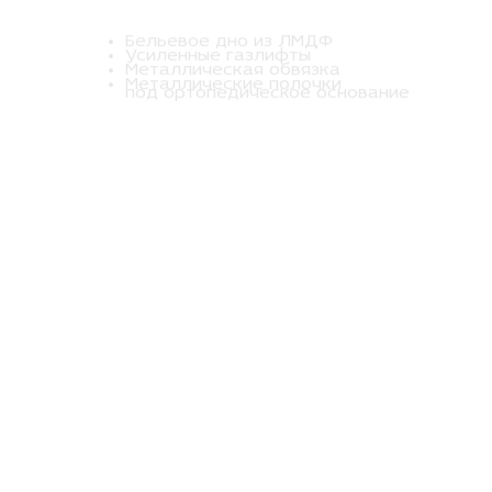
Бельевое дно из ЛМДФ
Усиленные газлифты
Металлическая обвязка
Металлические полочки
под ортопедическое основание