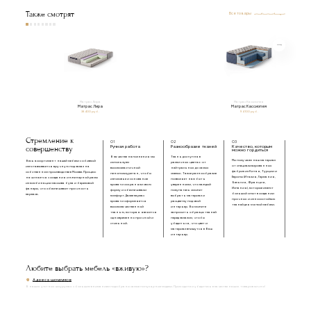
Также смотрят
Все товары
Матрас Лира
Матрас Кассиопея
Матрас Лира
Матрас Кассиопея
38 400 руб.
94 100 руб.
Стремление к
01
02
03
совершенству
Ручная работа
Разнообразие тканей
Качество, которым
можно гордиться
В качестве наполнения мы
Ткань доступна в
Мы получаем наш материал
Весь ассортимент нашей мебели с обивкой
используем
различных цветах: от
от специализированных
изготавливается вручную под заказ на
высокоэластичный
нейтральных до самых
фабрик из Китая, Турции и
собственном производстве в Москве. Процесс
пенополиуретан, чтобы
смелых. Такое разнообразие
Европы (Италия, Германия,
начинается с создания инженерной рамы
изголовье и основание
позволяет нам быть
Бельгия, Франция,
из комбинации массива бука и березовой
кровати сохраняли свою
уверенными, что каждый
Испания), которые имеют
фанеры, что обеспечивает прочность
форму и обеспечивали
покупатель сможет
большой опыт в создании
каркаса.
комфорт. Далее каркас
выбрать материал и
прочных и износостойких
кровати оформляется
расцветку под свой
тканей для мягкой мебели.
высококачественной
интерьер. Вы можете
тканью, которая является
запросить образцы тканей
одновременно прочной и
перед заказом, чтобы
стильной.
убедиться, что цвет и
материал впишутся в Ваш
интерьер.
Любите выбрать мебель «вживую»?
Адреса шоурумов
В наших уютных шоурумах с большим вниманием подобраны самые популярные модели. Приходите и убедитесь в качестве наших товаров лично!