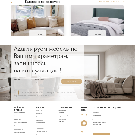
Категории по комнатам:
Смотреть все
Гостиная
Спальня
Адаптируем мебель по
Вашим параметрам,
запишитесь
на консультацию!
Ваше имя
Номер телефона
Записаться
Отправляя заявку, Вы подтверждаете согласие на
обработку персональных данных
Работаем
Каталог
Покупателям
Мы на
Сотрудничество
Шоурумы
для вас
связи
Диваны
Доставка и
3D модели
Почему Idealbeds
оплата
Кровати
Дизайнерам
Блог
Варианты обивки
Стеновые панели
Дилерам
Гарантии
Механизмы
Барные и
диванов
Мебель для отелей и
Фото покупателей
полубарные
ресторанов
стулья
Отзывы
Вакансии
Полукресла
Производство
Детские кровати
Идеи интерьера