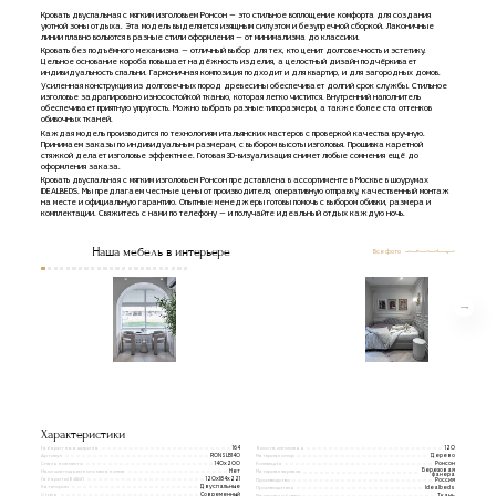
Кровать двуспальная с мягким изголовьем Ронсон — это стильное воплощение комфорта для создания
уютной зоны отдыха. Эта модель выделяется изящным силуэтом и безупречной сборкой. Лаконичные
линии плавно вольются в разные стили оформления — от минимализма до классики.
Кровать без подъёмного механизма — отличный выбор для тех, кто ценит долговечность и эстетику.
Цельное основание короба повышает надёжность изделия, а целостный дизайн подчёркивает
индивидуальность спальни. Гармоничная композиция подходит и для квартир, и для загородных домов.
Усиленная конструкция из долговечных пород древесины обеспечивает долгий срок службы. Стильное
изголовье задрапировано износостойкой тканью, которая легко чистится. Внутренний наполнитель
обеспечивает приятную упругость. Можно выбрать разные типоразмеры, а также более ста оттенков
обивочных тканей.
Каждая модель производится по технологиям итальянских мастеров с проверкой качества вручную.
Принимаем заказы по индивидуальным размерам, с выбором высоты изголовья. Прошивка каретной
стяжкой делает изголовье эффектнее. Готовая 3D-визуализация снимет любые сомнения ещё до
оформления заказа.
Кровать двуспальная с мягким изголовьем Ронсон представлена в ассортименте в Москве в шоурумах
IDEALBEDS. Мы предлагаем честные цены от производителя, оперативную отправку, качественный монтаж
на месте и официальную гарантию. Опытные менеджеры готовы помочь с выбором обивки, размера и
комплектации. Свяжитесь с нами по телефону — и получайте идеальный отдых каждую ночь.
Наша мебель в интерьере
Все фото
Характеристики
Габаритная ширина
Высота изголовья
164
120
Артикул
Материал опор
RONSLB140
Дерево
Спальное место
Коллекция
140x200
Ронсон
Березовая
Наличие подъемного механизма
Нет
Материал каркаса
фанера
Габариты(ВxШxГ)
120х184х221
Производство
Россия
Категории
Двуспальные
Производитель
Idealbeds
Стиль
Современный
Материал обивки