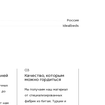
Россия
Idealbeds
03
аней
Качество, которым
можно гордиться
ичных
Мы получаем наш материал
х до
от специализированных
фабрик из Китая, Турции и
т нам