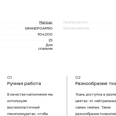
Матрас
Производство
GRANDFOAM90
Производитель
90х200
25
Для
спальни
01
02
Ручная работа
Разнообразие тк
В качестве наполнения мы
Ткань доступна в разл
используем
цветах: от нейтральны
высокоэластичный
самых смелых. Такое
пенополиуретан, чтобы
разнообразие позволяе