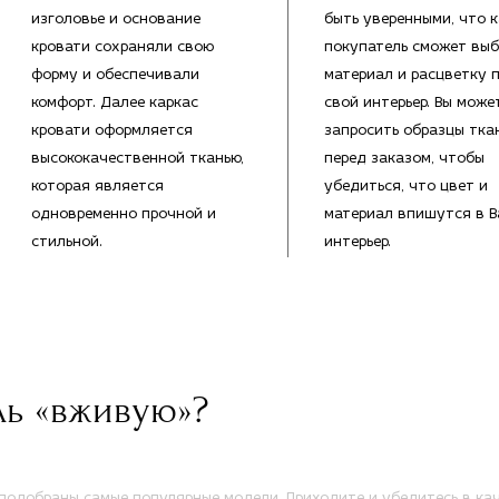
изголовье и основание
быть уверенными, что 
кровати сохраняли свою
покупатель сможет выб
форму и обеспечивали
материал и расцветку 
комфорт. Далее каркас
свой интерьер. Вы може
кровати оформляется
запросить образцы тка
высококачественной тканью,
перед заказом, чтобы
которая является
убедиться, что цвет и
одновременно прочной и
материал впишутся в 
стильной.
интерьер.
ль «вживую»?
одобраны самые популярные модели. Приходите и убедитесь в кач