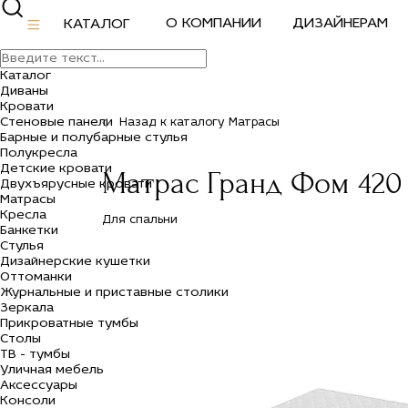
О КОМПАНИИ
ДИЗАЙНЕРАМ
КАТАЛОГ
Каталог
Диваны
Кровати
Стеновые панели
Назад к каталогу Матрасы
Барные и полубарные стулья
Полукресла
Детские кровати
Матрас Гранд Фом 420
Двухъярусные кровати
Матрасы
Кресла
Для спальни
Банкетки
Стулья
Дизайнерские кушетки
Оттоманки
Журнальные и приставные столики
Зеркала
Прикроватные тумбы
Столы
ТВ - тумбы
Уличная мебель
Аксессуары
Консоли