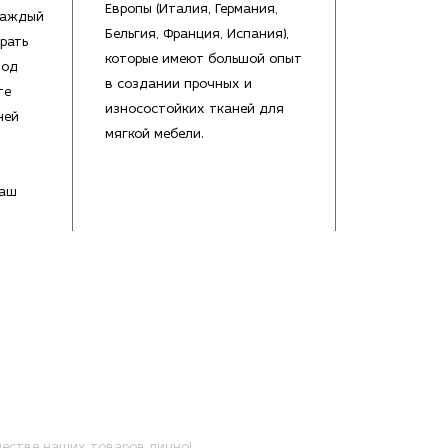
Европы (Италия, Германия,
каждый
Бельгия, Франция, Испания),
рать
которые имеют большой опыт
под
в создании прочных и
те
износостойких тканей для
ней
мягкой мебели.
Ваш
естве наших товаров лично!