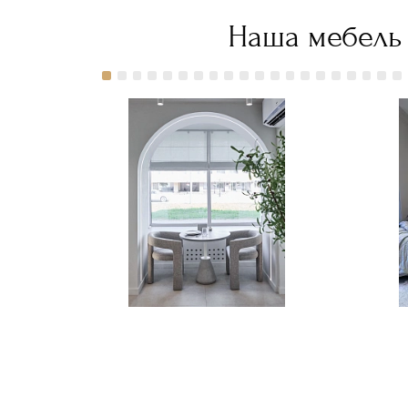
30 600
Наша мебель 
руб."
title="Заказать
Матрас
Гранд Фом
420 с
доставкой
в Москве">