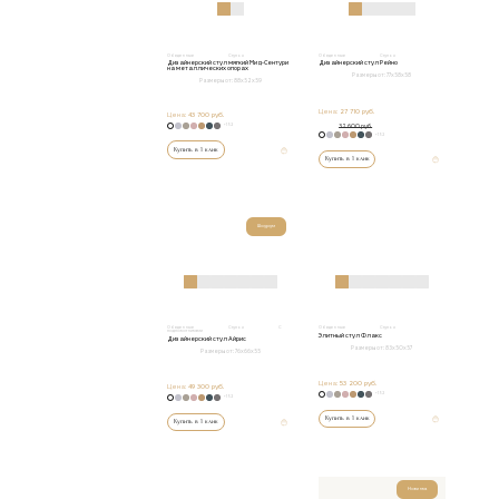
Обеденные
Стулья
Обеденные
Стулья
Дизайнерский стул мягкий Мид-Сентури
Дизайнерский стул Рейно
на металлических опорах
Размеры от:
77х58х58
Размеры от:
88х52х59
Цена:
27 710 руб.
Цена:
43 700 руб.
+152
32 600 руб.
+152
Купить в 1 клик
Купить в 1 клик
Шоурум
Обеденные
Стулья
С
Обеденные
Стулья
подлокотниками
Элитный стул Флакс
Дизайнерский стул Айрис
Размеры от:
83х50х57
Размеры от:
76х66х55
Цена:
53 200 руб.
Цена:
49 300 руб.
+152
+152
Купить в 1 клик
Купить в 1 клик
Новинка