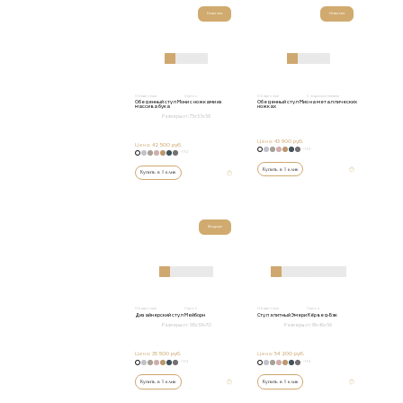
Новинка
Новинка
Обеденные
Стулья
Обеденные
С подлокотниками
Обеденный стул Мони с ножками из
Обеденный стул Мио на металлических
массива бука
ножках
Размеры от:
75x53x58
Цена:
43 900 руб.
Цена:
42 500 руб.
+152
+152
Купить в 1 клик
Купить в 1 клик
Шоурум
Обеденные
Стулья
Обеденные
Стулья
Дизайнерский стул Мейборн
Стул элитный Эмери Кёрвед-Бэк
Размеры от:
98х59х70
Размеры от:
81х46х56
Цена:
35 500 руб.
Цена:
54 200 руб.
+152
+152
Купить в 1 клик
Купить в 1 клик