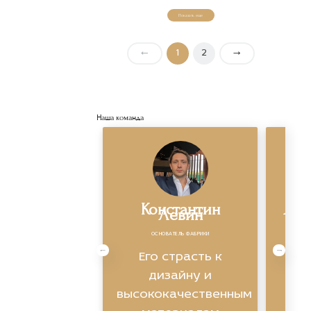
Показать еще
←
1
2
→
Наша команда
Константин
Яро
Левин
ОСНОВАТЕЛЬ ФАБРИКИ
Экс
Его страсть к
ви
дизайну и
высококачественным
ин