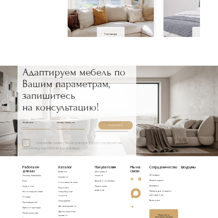
Гостиная
Спальня
Адаптируем мебель по
Вашим параметрам,
запишитесь
на консультацию!
Ваше имя
Номер телефона
Записаться
Отправляя заявку, Вы подтверждаете согласие на
обработку персональных данных
Работаем
Каталог
Покупателям
Мы на
Сотрудничество
Шоурумы
для вас
связи
Диваны
Доставка и
3D модели
Почему Idealbeds
оплата
Кровати
Дизайнерам
Блог
Варианты обивки
Стеновые панели
Дилерам
Гарантии
Механизмы
Барные и
диванов
Мебель для отелей и
Фото покупателей
полубарные
ресторанов
стулья
Отзывы
Вакансии
Полукресла
Производство
Детские кровати
Идеи интерьера
Двухъярусные
Наша команда
Получить
кровати
консультацию