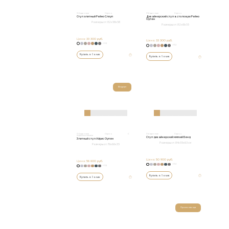
Обеденные
Стулья
Обеденные
Стулья
Стул элитный Рейно Слоуп
Дизайнерский стул в столовую Рейно
Оупен
Размеры от:
82х58х58
Размеры от:
82х61х55
Цена:
33 300 руб.
Цена:
33 300 руб.
+152
+152
Купить в 1 клик
Купить в 1 клик
Шоурум
Обеденные
Стулья
С
Обеденные
Стулья
подлокотниками
Стул дизайнерский мягкий Бенд
Элитный стул Айрис Оупен
Размеры от:
84х55х63 см
Размеры от:
76х66х55
Цена:
50 900 руб.
Цена:
56 600 руб.
+152
+152
Купить в 1 клик
Купить в 1 клик
Промо месяца