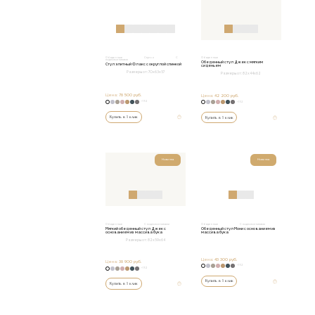
Обеденные
Стулья
С
Обеденные
подлокотниками
Обеденный стул Джек с мягким
Стул элитный Флакс с округлой спинкой
сиденьем
Размеры от:
70х63х57
Размеры от:
82x44x62
Цена:
78 500 руб.
Цена:
42 200 руб.
+152
+152
Купить в 1 клик
Купить в 1 клик
Новинка
Новинка
Обеденные
С подлокотниками
Обеденные
С подлокотниками
Мягкий обеденный стул Джек с
Обеденный стул Мони с основанием из
основанием из массива бука
массива бука
Размеры от:
82х59х64
Цена:
43 300 руб.
Цена:
38 900 руб.
+152
+152
Купить в 1 клик
Купить в 1 клик