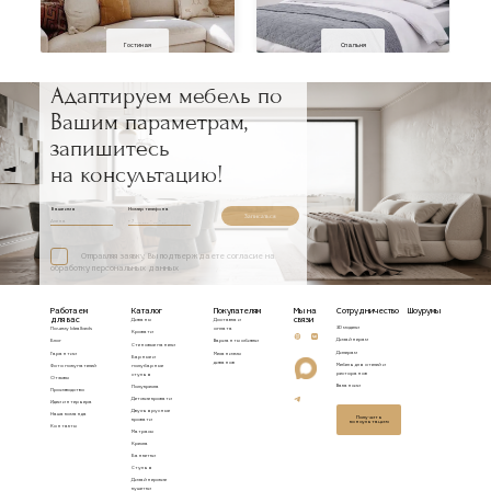
Гостиная
Спальня
Адаптируем мебель по
Вашим параметрам,
запишитесь
на консультацию!
Ваше имя
Номер телефона
Записаться
Отправляя заявку, Вы подтверждаете согласие на
обработку персональных данных
Работаем
Каталог
Покупателям
Мы на
Сотрудничество
Шоурумы
для вас
связи
Диваны
Доставка и
3D модели
Почему Idealbeds
оплата
Кровати
Дизайнерам
Блог
Варианты обивки
Стеновые панели
Дилерам
Гарантии
Механизмы
Барные и
диванов
Мебель для отелей и
Фото покупателей
полубарные
ресторанов
стулья
Отзывы
Вакансии
Полукресла
Производство
Детские кровати
Идеи интерьера
Двухъярусные
Наша команда
Получить
кровати
консультацию
Контакты
Матрасы
Кресла
Банкетки
Стулья
Дизайнерские
кушетки