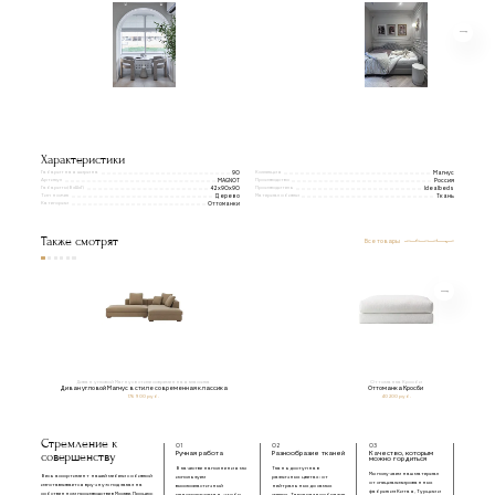
Характеристики
Габаритная ширина
Коллекция
90
Магнус
Артикул
Производство
MAGNOT
Россия
Габариты(ВxШxГ)
Производитель
42x90x90
Idealbeds
Тип ножек
Материал обивки
Дерево
Ткань
Категории
Оттоманки
Также смотрят
Все товары
Диван угловой Магнус в стиле современная классика
Оттоманка Кросби
Диван угловой Магнус в стиле современная классика
Оттоманка Кросби
176 900 руб.
40 200 руб.
Стремление к
01
02
03
совершенству
Ручная работа
Разнообразие тканей
Качество, которым
можно гордиться
В качестве наполнения мы
Ткань доступна в
Мы получаем наш материал
Весь ассортимент нашей мебели с обивкой
используем
различных цветах: от
от специализированных
изготавливается вручную под заказ на
высокоэластичный
нейтральных до самых
фабрик из Китая, Турции и
собственном производстве в Москве. Процесс