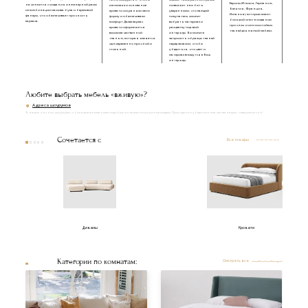
пенополиуретан, чтобы
смелых. Такое разнообразие
Европы (Италия, Германия,
начинается с создания инженерной рамы
изголовье и основание
позволяет нам быть
Бельгия, Франция,
из комбинации массива бука и березовой
кровати сохраняли свою
уверенными, что каждый
Испания), которые имеют
фанеры, что обеспечивает прочность
форму и обеспечивали
покупатель сможет
большой опыт в создании
каркаса.
комфорт. Далее каркас
выбрать материал и
прочных и износостойких
кровати оформляется
расцветку под свой
тканей для мягкой мебели.
высококачественной
интерьер. Вы можете
тканью, которая является
запросить образцы тканей
одновременно прочной и
перед заказом, чтобы
стильной.
убедиться, что цвет и
материал впишутся в Ваш
интерьер.
Любите выбрать мебель «вживую»?
Адреса шоурумов
В наших уютных шоурумах с большим вниманием подобраны самые популярные модели. Приходите и убедитесь в качестве наших товаров лично!
Сочетается с
Все товары
Диваны
Кровати
Категории по комнатам:
Смотреть все