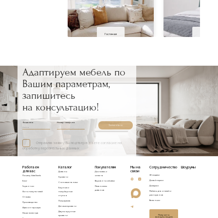
Гостиная
Спальня
Адаптируем мебель по
Вашим параметрам,
запишитесь
на консультацию!
Ваше имя
Номер телефона
Записаться
Отправляя заявку, Вы подтверждаете согласие на
обработку персональных данных
Работаем
Каталог
Покупателям
Мы на
Сотрудничество
Шоурумы
для вас
связи
Диваны
Доставка и
3D модели
Почему Idealbeds
оплата
Кровати
Дизайнерам
Блог
Варианты обивки
Стеновые панели
Дилерам
Гарантии
Механизмы
Барные и
диванов
Мебель для отелей и
Фото покупателей
полубарные
ресторанов
стулья
Отзывы
Вакансии
Полукресла
Производство
Детские кровати
Идеи интерьера
Двухъярусные
Наша команда
Получить
кровати
консультацию