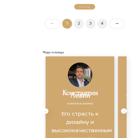
Показать еще
←
1
2
3
4
→
Наша команда
Константин
Яро
Левин
ОСНОВАТЕЛЬ ФАБРИКИ
Экс
Его страсть к
ви
дизайну и
высококачественным
ин