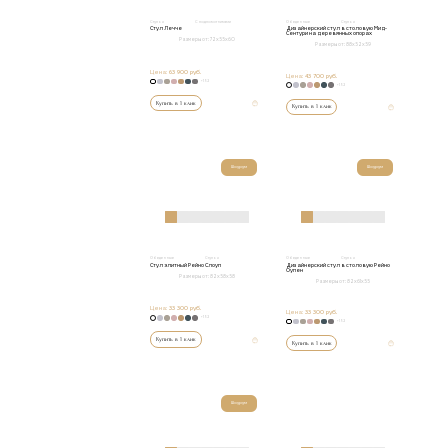
Стулья
С подлокотниками
Обеденные
Стулья
Стул Лечче
Дизайнерский стул в столовую Мид-
Сентури на деревянных опорах
Размеры от:
72x55x60
Размеры от:
88х52х59
Цена:
63 900 руб.
Цена:
43 700 руб.
+152
+152
Купить в 1 клик
Купить в 1 клик
Шоурум
Шоурум
Обеденные
Стулья
Обеденные
Стулья
Стул элитный Рейно Слоуп
Дизайнерский стул в столовую Рейно
Оупен
Размеры от:
82х58х58
Размеры от:
82х61х55
Цена:
33 300 руб.
Цена:
33 300 руб.
+152
+152
Купить в 1 клик
Купить в 1 клик
Шоурум