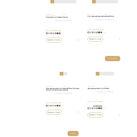
Обеденные
Стулья
С
Обеденные
Стулья
подлокотниками
Стул дизайнерский мягкий Бенд
Элитный стул Айрис Оупен
Размеры от:
84х55х63 см
Размеры от:
76х66х55
Цена:
50 900 руб.
Цена:
56 600 руб.
+152
+152
Купить в 1 клик
Купить в 1 клик
Промо месяца
Обеденные
Стулья
Обеденные
Стулья
Дизайнерский стул мягкий Мид-Сентури
Дизайнерский стул Рейно
на металлических опорах
Размеры от:
77х58х58
Размеры от:
88х52х59
Цена:
27 710 руб.
Цена:
43 700 руб.
+152
32 600 руб.
+152
Купить в 1 клик
Купить в 1 клик
Шоурум