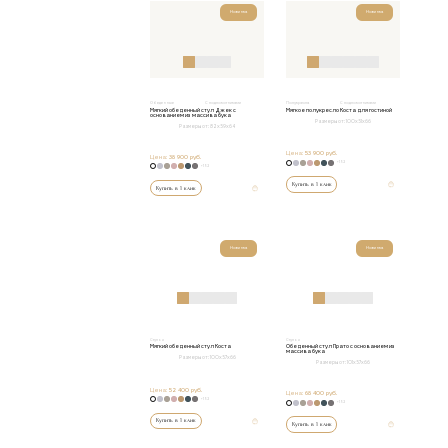
Новинка
Новинка
Обеденные
С подлокотниками
Полукресла
С подлокотниками
Мягкий обеденный стул Джек с
Мягкое полукресло Коста для гостиной
основанием из массива бука
Размеры от:
100x51x66
Размеры от:
82х59х64
Цена:
53 900 руб.
Цена:
38 900 руб.
+152
+152
Купить в 1 клик
Купить в 1 клик
Новинка
Новинка
Стулья
Стулья
Мягкий обеденный стул Коста
Обеденный стул Прато с основанием из
массива бука
Размеры от:
100x57x66
Размеры от:
101x57x66
Цена:
52 400 руб.
Цена:
68 400 руб.
+152
+152
Купить в 1 клик
Купить в 1 клик