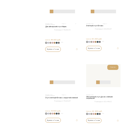
Обеденные
Стулья
С
Обеденные
Стулья
подлокотниками
Элитный стул Флакс
Дизайнерский стул Айрис
Размеры от:
83х50х57
Размеры от:
76х66х55
Цена:
53 200 руб.
Цена:
49 300 руб.
+152
+152
Купить в 1 клик
Купить в 1 клик
Новинка
Обеденные
Стулья
С
Обеденные
подлокотниками
Обеденный стул Джек с мягким
Стул элитный Флакс с округлой спинкой
сиденьем
Размеры от:
70х63х57
Размеры от:
82x44x62
Цена:
78 500 руб.
Цена:
42 200 руб.
+152
+152
Купить в 1 клик
Купить в 1 клик