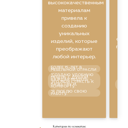
высококачественным
ин
материалам
привела к
созданию
уникальных
фун
изделий, которые
помо
преображают
любой интерьер.
БОЛЕЕ 15-ЛЕТ В
п
МЕБЕЛЬНОЙ ОТРАСЛИ
"СОЗДАЮ УДОБНУЮ
МЕБЕЛЬ С ДУШОЙ.
КАЖДАЯ МОДЕЛЬ –
ГАР
ЭТО МОЯ СТРАСТЬ К
СПО
КАЧЕСТВУ И
УВЕ
КОМФОРТУ."
ПРА
"Я ЛЮБЛЮ СВОЮ
ШО
РАБОТУ."
Категории по комнатам:
Смотре