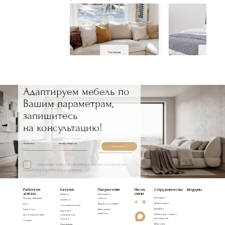
Гостиная
Спальня
Адаптируем мебель по
Вашим параметрам,
запишитесь
на консультацию!
Ваше имя
Номер телефона
Записаться
Отправляя заявку, Вы подтверждаете согласие на
обработку персональных данных
Работаем
Каталог
Покупателям
Мы на
Сотрудничество
Шоурумы
для вас
связи
Диваны
Доставка и
3D модели
Почему Idealbeds
оплата
Кровати
Дизайнерам
Блог
Варианты обивки
Стеновые панели
Дилерам
Гарантии
Механизмы
Барные и
диванов
Мебель для отелей и
Фото покупателей
полубарные
ресторанов
стулья
Отзывы
Вакансии
Полукресла