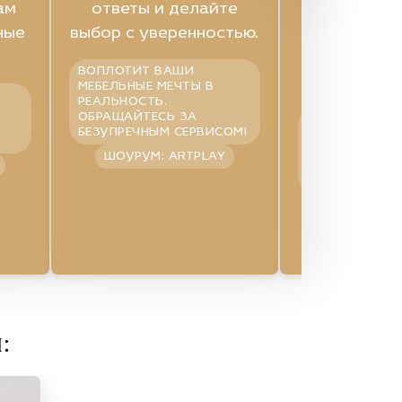
ам
ответы и делайте
подх
ные
выбор с уверенностью.
професси
эксперти
ВОПЛОТИТ ВАШИ
главные п
МЕБЕЛЬНЫЕ МЕЧТЫ В
РЕАЛЬНОСТЬ.
ОБРАЩАЙТЕСЬ ЗА
ПРОФЕССИОНА
БЕЗУПРЕЧНЫМ СЕРВИСОМ!
СПОСОБНЫЙ 
ИДЕАЛЬНОЕ Р
ШОУРУМ: ARTPLAY
ДЛЯ ЛЮБОГО
И СТИЛЯ
ШОУРУМ: 
:
Смотре