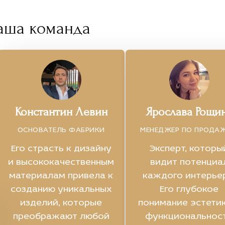
аша команда
Константин Левин
Ярослава Рощи
ОСНОВАТЕЛЬ ФАБРИКИ
МЕНЕДЖЕР ПО ПРОДА
Его страсть к дизайну
Эксперт, которы
и высококачественным
видит потенциа
материалам привела к
каждого интерье
созданию уникальных
Его глубокое
изделий, которые
понимание эстетик
преображают любой
функциональнос