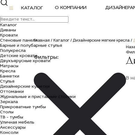
О КОМПАНИИ
ДИЗАЙНЕРА
КАТАЛОГ
Каталог
Диваны
Кровати
Стеновые панели
Главная /
Каталог /
Дизайнерские мягкие кресла /
Барные и полубарные стулья
Наз
Полукресла
Фил
Детские кровати
Д
Фильтры:
Двухъярусные кровати
Матрасы
Кресла
Банкетки
В н
Стулья
Дизайнерские кушетки
Оттоманки
Журнальные и приставные столики
Зеркала
Прикроватные тумбы
Столы
ТВ - тумбы
Уличная мебель
Аксессуары
Консоли