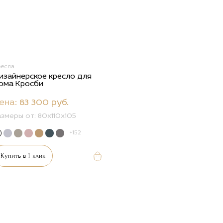
ресла
изайнерское кресло для
ома Кросби
ена:
83 300 руб.
азмеры от:
80x110x105
+152
Купить в 1 клик