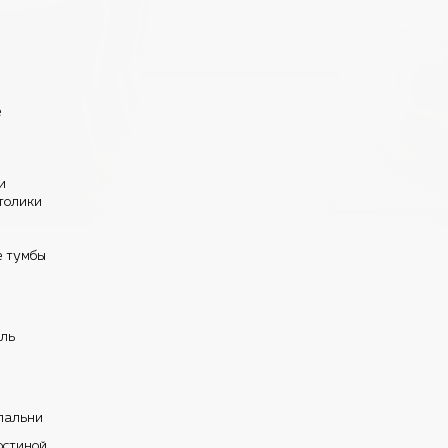
е
и
толики
е тумбы
ель
пальни
остиной