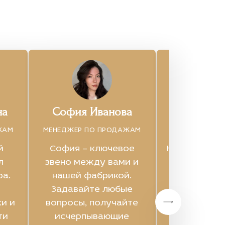
на
София Иванова
Дана П
ЖАМ
МЕНЕДЖЕР ПО ПРОДАЖАМ
МЕНЕДЖЕР ПО
й
София – ключевое
Креативный
л
звено между вами и
который п
ра.
нашей фабрикой.
процесс 
Задавайте любые
мебели в 
и и
вопросы, получайте
удоволь
ти
исчерпывающие
Индивид