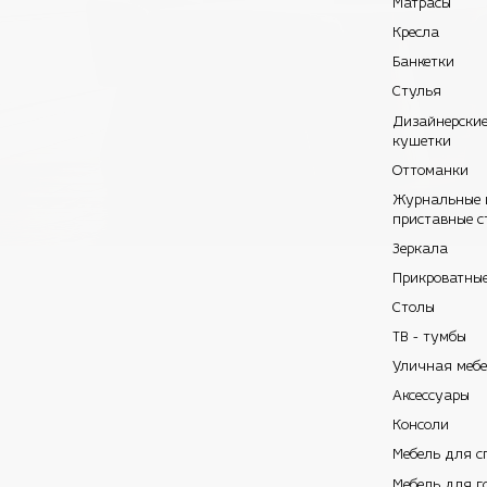
Матрасы
Кресла
Банкетки
Стулья
Дизайнерски
кушетки
Оттоманки
Журнальные 
приставные с
Зеркала
Прикроватны
Столы
ТВ - тумбы
Уличная меб
Аксессуары
Консоли
Мебель для с
Мебель для г