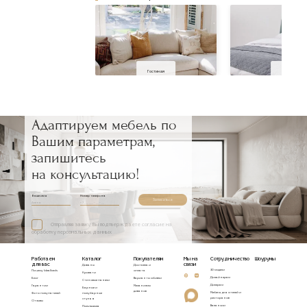
Гостиная
Спальня
Адаптируем мебель по
Вашим параметрам,
запишитесь
на консультацию!
Ваше имя
Номер телефона
Записаться
Отправляя заявку, Вы подтверждаете согласие на
обработку персональных данных
Работаем
Каталог
Покупателям
Мы на
Сотрудничество
Шоурумы
для вас
связи
Диваны
Доставка и
3D модели
Почему Idealbeds
оплата
Кровати
Дизайнерам
Блог
Варианты обивки
Стеновые панели
Дилерам
Гарантии
Механизмы
Барные и
диванов
Мебель для отелей и
Фото покупателей
полубарные
ресторанов
стулья
Отзывы
Вакансии
Полукресла