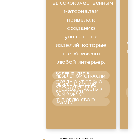
высококачественным
ин
материалам
привела к
созданию
уникальных
фун
изделий, которые
помо
преображают
любой интерьер.
БОЛЕЕ 15-ЛЕТ В
п
МЕБЕЛЬНОЙ ОТРАСЛИ
"СОЗДАЮ УДОБНУЮ
МЕБЕЛЬ С ДУШОЙ.
КАЖДАЯ МОДЕЛЬ –
ГАР
ЭТО МОЯ СТРАСТЬ К
СПО
КАЧЕСТВУ И
УВЕ
КОМФОРТУ."
ПРА
"Я ЛЮБЛЮ СВОЮ
ШО
РАБОТУ."
Категории по комнатам:
Смотре