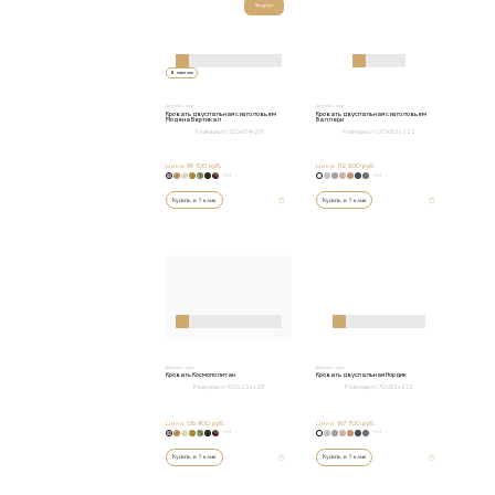
Шоурум
В наличии
Двуспальные
Двуспальные
Кровать двуспальная с изголовьем
Кровать двуспальная с изголовьем
Модена Вертикал
Валлери
Размеры от:
120х154х215
Размеры от:
120х162х222
Цена:
99 100 руб.
Цена:
112 600 руб.
+152
+152
Купить в 1 клик
Купить в 1 клик
Двуспальные
Двуспальные
Кровать Космополитан
Кровать двуспальная Нордик
Размеры от:
100х232х217
Размеры от:
70x182x232
Цена:
136 900 руб.
Цена:
167 700 руб.
+152
+152
Купить в 1 клик
Купить в 1 клик