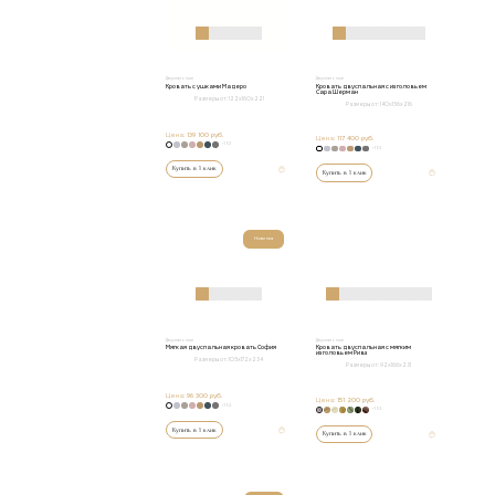
Двуспальные
Двуспальные
Кровать с ушками Мадеро
Кровать двуспальная с изголовьем
Сара Шерман
Размеры от:
122х160х221
Размеры от:
140х156х216
Цена:
139 100 руб.
Цена:
117 400 руб.
+152
+152
Купить в 1 клик
Купить в 1 клик
Новинка
Двуспальные
Двуспальные
Мягкая двуспальная кровать София
Кровать двуспальная с мягким
изголовьем Ривз
Размеры от:
105x172x234
Размеры от:
92х166х231
Цена:
96 300 руб.
Цена:
151 200 руб.
+152
+152
Купить в 1 клик
Купить в 1 клик