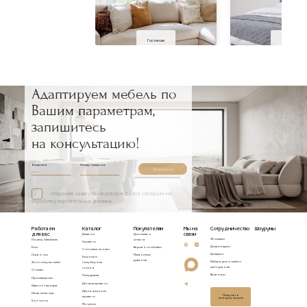
Гостиная
Спальня
Адаптируем мебель по
Вашим параметрам,
запишитесь
на консультацию!
Ваше имя
Номер телефона
Записаться
Отправляя заявку, Вы подтверждаете согласие на
обработку персональных данных
Работаем
Каталог
Покупателям
Мы на
Сотрудничество
Шоурумы
для вас
связи
Диваны
Доставка и
3D модели
Почему Idealbeds
оплата
Кровати
Дизайнерам
Блог
Варианты обивки
Стеновые панели
Дилерам
Гарантии
Механизмы
Барные и
диванов
Мебель для отелей и
Фото покупателей
полубарные
ресторанов
стулья
Отзывы
Вакансии
Полукресла
Производство
Детские кровати
Идеи интерьера
Двухъярусные
Наша команда
Получить
кровати
консультацию
Контакты
Матрасы