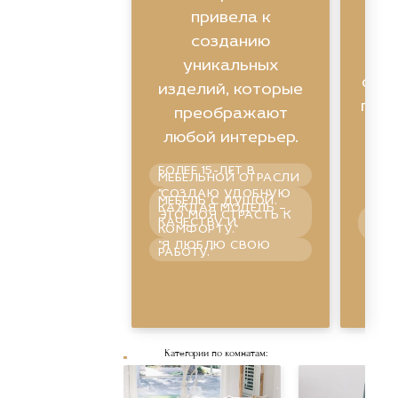
привела к
созданию
уникальных
фун
изделий, которые
помо
преображают
любой интерьер.
БОЛЕЕ 15-ЛЕТ В
п
МЕБЕЛЬНОЙ ОТРАСЛИ
"СОЗДАЮ УДОБНУЮ
МЕБЕЛЬ С ДУШОЙ.
КАЖДАЯ МОДЕЛЬ –
ГАР
ЭТО МОЯ СТРАСТЬ К
СПО
КАЧЕСТВУ И
УВЕ
КОМФОРТУ."
ПРА
"Я ЛЮБЛЮ СВОЮ
ШО
РАБОТУ."
Категории по комнатам:
Смотре