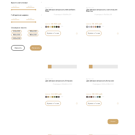
Высота изголовья
от
до
Двуспальные
Двуспальные
Дизайнерская кровать мягкая Кингс
Дизайнерская кровать с изголовьем
Кэйв
Бакстон
Размеры от:
115х184х214
Размеры от:
115х156х218
Габаритная ширина
от
до
Цена:
138 400 руб.
Цена:
115 200 руб.
+152
+152
Спальное место
120x200
140x200
Купить в 1 клик
Купить в 1 клик
160x200
180x200
200x200
Двуспальные
Двуспальные
Дизайнерская кровать Флоранс
Дизайнерская кровать Бользано
Размеры от:
110х162х220
Размеры от:
100x208x222
Цена:
122 800 руб.
Цена:
140 300 руб.
+152
+152
Купить в 1 клик
Купить в 1 клик
Шоурум