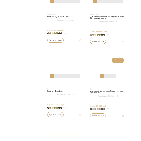
Двуспальные
Двуспальные
Кровать с ушками Келли
Дизайнерская кровать двуспальная с
изголовьем Эмили
Размеры от:
110х170х216
Размеры от:
151х166х212
Цена:
148 700 руб.
Цена:
127 400 руб.
+152
+152
Купить в 1 клик
Купить в 1 клик
Новинка
Двуспальные
Двуспальные
Кровать Флаффи
Двуспальная кровать Логан с мягким
изголовьем
Размеры от:
95x165x250
Размеры от:
105x156x224
Цена:
303 500 руб.
Цена:
113 800 руб.
+152
+152
Купить в 1 клик
Купить в 1 клик