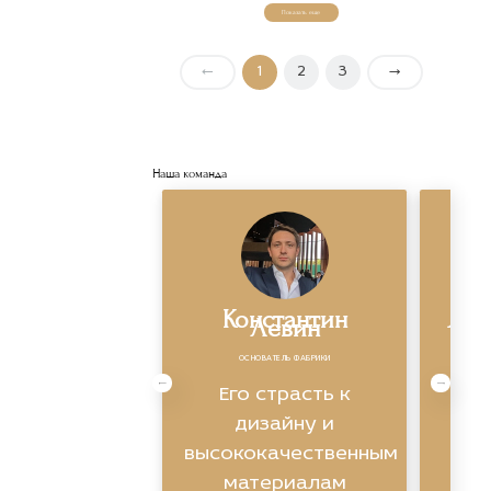
Показать еще
←
1
2
3
→
Наша команда
Константин
Яро
Левин
ОСНОВАТЕЛЬ ФАБРИКИ
Экс
Его страсть к
ви
дизайну и
высококачественным
ин
материалам