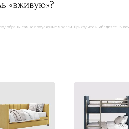
ль «вживую»?
одобраны самые популярные модели. Приходите и убедитесь в кач