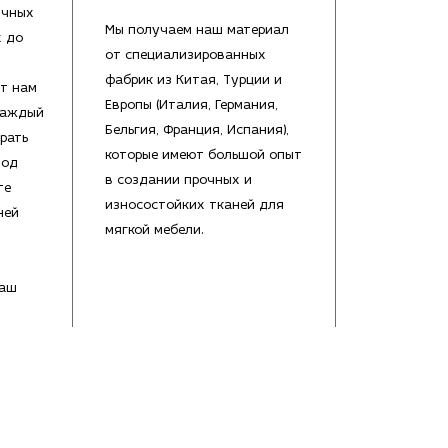
ичных
Мы получаем наш материал
х до
от специализированных
фабрик из Китая, Турции и
т нам
Европы (Италия, Германия,
каждый
Бельгия, Франция, Испания),
рать
которые имеют большой опыт
под
в создании прочных и
те
износостойких тканей для
ней
мягкой мебели.
Ваш