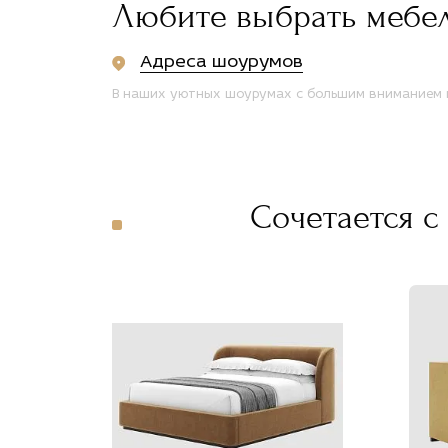
Любите выбрать мебе
Адреса шоурумов
В наших уютных шоурумах с большим вниманием п
Сочетается с