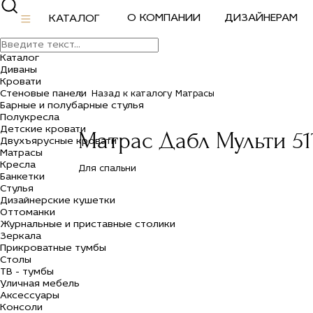
О КОМПАНИИ
ДИЗАЙНЕРАМ
КАТАЛОГ
Каталог
Диваны
Кровати
Стеновые панели
Назад к каталогу Матрасы
Барные и полубарные стулья
Полукресла
Детские кровати
Матрас Дабл Мульти 51
Двухъярусные кровати
Матрасы
Кресла
Для спальни
Банкетки
Стулья
Дизайнерские кушетки
Оттоманки
Журнальные и приставные столики
Зеркала
Прикроватные тумбы
Столы
ТВ - тумбы
Уличная мебель
Аксессуары
Консоли