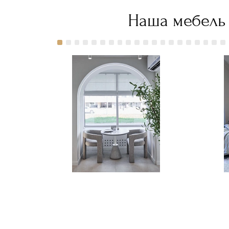
38 600
Наша мебель 
руб."
title="Заказать
Матрас
Дабл
Мульти 517
с
доставкой
в Москве">