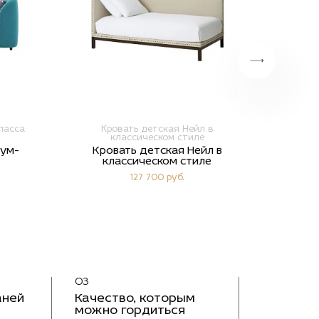
ласса
Кровать детская Нейл в
К
классическом стиле
Кр
иум-
Кровать детская Нейл в
классическом стиле
127 700 руб.
03
аней
Качество, которым
можно гордиться