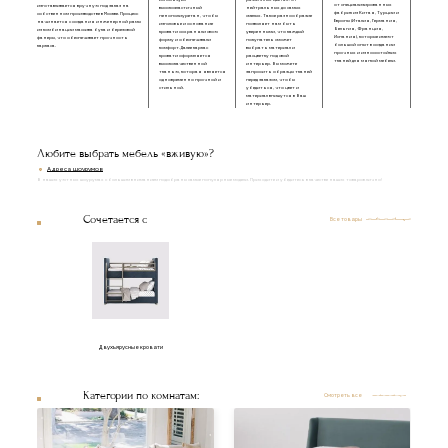
используем
различных цветах: от
от специализированных
изготавливается вручную под заказ на
высокоэластичный
нейтральных до самых
фабрик из Китая, Турции и
собственном производстве в Москве. Процесс
пенополиуретан, чтобы
смелых. Такое разнообразие
Европы (Италия, Германия,
начинается с создания инженерной рамы
изголовье и основание
позволяет нам быть
Бельгия, Франция,
из комбинации массива бука и березовой
кровати сохраняли свою
уверенными, что каждый
Испания), которые имеют
фанеры, что обеспечивает прочность
форму и обеспечивали
покупатель сможет
большой опыт в создании
каркаса.
комфорт. Далее каркас
выбрать материал и
прочных и износостойких
кровати оформляется
расцветку под свой
тканей для мягкой мебели.
высококачественной
интерьер. Вы можете
тканью, которая является
запросить образцы тканей
одновременно прочной и
перед заказом, чтобы
стильной.
убедиться, что цвет и
материал впишутся в Ваш
интерьер.
Любите выбрать мебель «вживую»?
Адреса шоурумов
В наших уютных шоурумах с большим вниманием подобраны самые популярные модели. Приходите и убедитесь в качестве наших товаров лично!
Сочетается с
Все товары
Двухъярусные кровати
Категории по комнатам:
Смотреть все