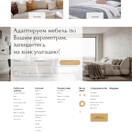
Гостиная
Спальня
Адаптируем мебель по
Вашим параметрам,
запишитесь
на консультацию!
Ваше имя
Номер телефона
Записаться
Отправляя заявку, Вы подтверждаете согласие на
обработку персональных данных
Работаем
Каталог
Покупателям
Мы на
Сотрудничество
Шоурумы
для вас
связи
Диваны
Доставка и
3D модели
Почему Idealbeds
оплата
Кровати
Дизайнерам
Блог
Варианты обивки
Стеновые панели
Дилерам
Гарантии
Механизмы
Барные и
диванов
Мебель для отелей и
Фото покупателей
полубарные
ресторанов
стулья
Отзывы
Вакансии
Полукресла
Производство
Детские кровати
Идеи интерьера
Двухъярусные
Наша команда
Получить
кровати
консультацию
Контакты
Матрасы
Кресла
Банкетки
Стулья