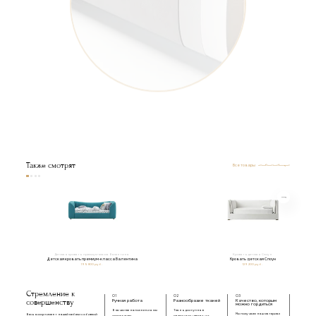
Съемный тканевый чехол на липучке
из валютина
Пенополиуретан
Многослойная березовая фанера
Металлическая обвязка
Металлические уголки
под ортопедическое основание
Также смотрят
Все товары
Детская кровать премиум-класса Валентина
Кровать детская Слоун
Детская кровать премиум-класса Валентина
Кровать детская Слоун
195 800 руб.
129 200 руб.
Стремление к
01
02
03
совершенству
Ручная работа
Разнообразие тканей
Качество, которым
можно гордиться
В качестве наполнения мы
Ткань доступна в
Мы получаем наш материал
Весь ассортимент нашей мебели с обивкой