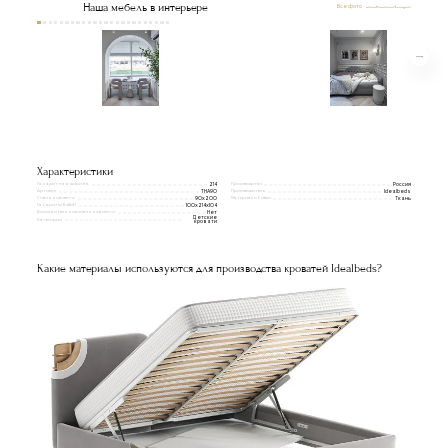
Наша мебель в интерьере
Все фото
Характеристики
Габаритная ширина
Производство
214
Россия
Артикул
Производитель
THA90
Idealbeds
Спальное место
Материал обивки
90х200
Ткань
Габариты(ВxШxГ)
100х214х104
Дополнительное спальное место
Нет
Детские
Категории
кровати
Какие материалы используются для производства кроватей Idealbeds?