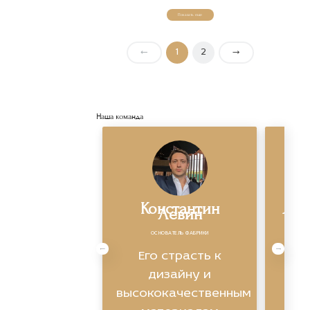
Показать еще
←
1
2
→
Наша команда
Константин
Яро
Левин
ОСНОВАТЕЛЬ ФАБРИКИ
Экс
Его страсть к
ви
дизайну и
высококачественным
ин