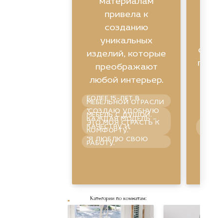
материалам
привела к
созданию
уникальных
фун
изделий, которые
помо
преображают
любой интерьер.
БОЛЕЕ 15-ЛЕТ В
п
МЕБЕЛЬНОЙ ОТРАСЛИ
"СОЗДАЮ УДОБНУЮ
МЕБЕЛЬ С ДУШОЙ.
КАЖДАЯ МОДЕЛЬ –
ГАР
ЭТО МОЯ СТРАСТЬ К
СПО
КАЧЕСТВУ И
УВЕ
КОМФОРТУ."
ПРА
"Я ЛЮБЛЮ СВОЮ
ШО
РАБОТУ."
Категории по комнатам:
Смотре