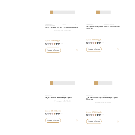
Обеденные
Стулья
С
Обеденные
С подлокотниками
подлокотниками
Обеденный стул Мио на металлических
Стул элитный Флакс с округлой спинкой
ножках
Размеры от:
70х63х57
Цена:
43 900 руб.
Цена:
78 500 руб.
+152
+152
Купить в 1 клик
Купить в 1 клик
Обеденные
Стулья
Обеденные
Стулья
Стул элитный Эмери Кёрвед-Бэк
Дизайнерский стул в столовую Корбин
Скиртид
Размеры от:
81х46х56
Размеры от:
91x59x66
Цена:
54 200 руб.
Цена:
37 800 руб.
+152
+152
Купить в 1 клик
Купить в 1 клик