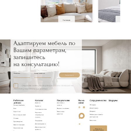
Гостиная
Спальня
Адаптируем мебель по
Вашим параметрам,
запишитесь
на консультацию!
Ваше имя
Номер телефона
Записаться
Отправляя заявку, Вы подтверждаете согласие на
обработку персональных данных
Работаем
Каталог
Покупателям
Мы на
Сотрудничество
Шоурумы
для вас
связи
Диваны
Доставка и
3D модели
Почему Idealbeds
оплата
Кровати
Дизайнерам
Блог
Варианты обивки
Стеновые панели
Дилерам
Гарантии
Механизмы
Барные и
диванов
Мебель для отелей и
Фото покупателей
полубарные
ресторанов
стулья
Отзывы
Вакансии
Полукресла
Производство
Детские кровати
Идеи интерьера
Двухъярусные
Наша команда
Получить
кровати
консультацию