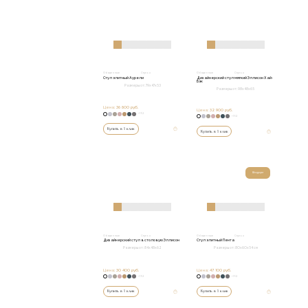
Обеденные
Стулья
Обеденные
Стулья
Стул элитный Аурели
Дизайнерский стул мягкий Эллисон Хай-
Бэк
Размеры от:
79x47x53
Размеры от:
98x48x65
Цена:
36 800 руб.
Цена:
32 900 руб.
+152
+152
Купить в 1 клик
Купить в 1 клик
Шоурум
Обеденные
Стулья
Обеденные
Стулья
Дизайнерский стул в столовую Эллисон
Стул элитный Пента
Размеры от:
84x48x62
Размеры от:
80х60х54 см
Цена:
30 400 руб.
Цена:
47 100 руб.
+152
+152
Купить в 1 клик
Купить в 1 клик