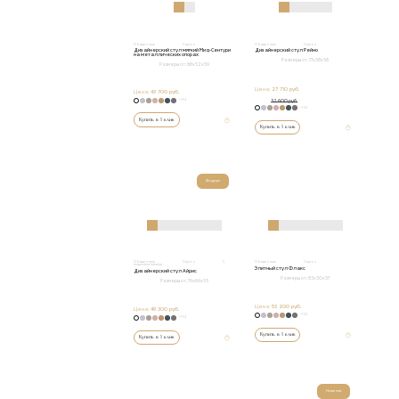
Обеденные
Стулья
Обеденные
Стулья
Дизайнерский стул мягкий Мид-Сентури
Дизайнерский стул Рейно
на металлических опорах
Размеры от:
77х58х58
Размеры от:
88х52х59
Цена:
27 710 руб.
Цена:
43 700 руб.
+152
32 600 руб.
+152
Купить в 1 клик
Купить в 1 клик
Шоурум
Обеденные
Стулья
С
Обеденные
Стулья
подлокотниками
Элитный стул Флакс
Дизайнерский стул Айрис
Размеры от:
83х50х57
Размеры от:
76х66х55
Цена:
53 200 руб.
Цена:
49 300 руб.
+152
+152
Купить в 1 клик
Купить в 1 клик
Новинка