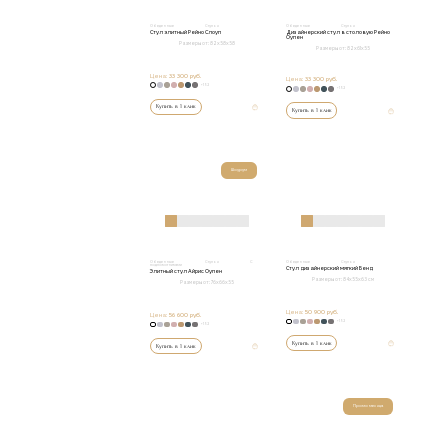
Обеденные
Стулья
Обеденные
Стулья
Стул элитный Рейно Слоуп
Дизайнерский стул в столовую Рейно
Оупен
Размеры от:
82х58х58
Размеры от:
82х61х55
Цена:
33 300 руб.
Цена:
33 300 руб.
+152
+152
Купить в 1 клик
Купить в 1 клик
Шоурум
Обеденные
Стулья
С
Обеденные
Стулья
подлокотниками
Стул дизайнерский мягкий Бенд
Элитный стул Айрис Оупен
Размеры от:
84х55х63 см
Размеры от:
76х66х55
Цена:
50 900 руб.
Цена:
56 600 руб.
+152
+152
Купить в 1 клик
Купить в 1 клик
Промо месяца