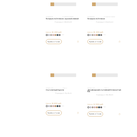
Полукресла
С подлокотниками
Полукресла
С подлокотниками
Полукресло Эллисон с высокой спинкой
Полукресло Эллисон
Размеры от:
98x60x65
Размеры от:
84x60x62
Цена:
36 200 руб.
Цена:
36 200 руб.
+152
+152
Купить в 1 клик
Купить в 1 клик
Обеденные
Стулья
Обеденные
Стулья
Стул элитный Аурели
Дизайнерский стул мягкий Эллисон Хай-
Бэк
Размеры от:
79x47x53
Размеры от:
98x48x65
Цена:
36 800 руб.
Цена:
32 900 руб.
+152
+152
Купить в 1 клик
Купить в 1 клик