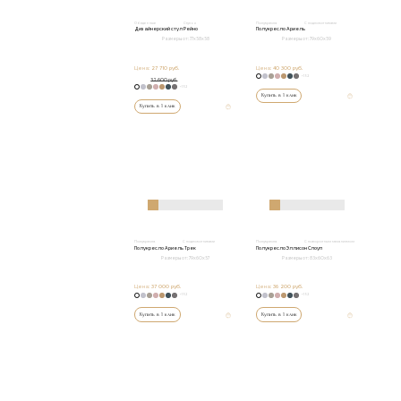
Обеденные
Стулья
Полукресла
С подлокотниками
Дизайнерский стул Рейно
Полукресло Ариель
Размеры от:
77х58х58
Размеры от:
79x60x59
Цена:
27 710 руб.
Цена:
40 300 руб.
+152
32 600 руб.
+152
Купить в 1 клик
Купить в 1 клик
Полукресла
С подлокотниками
Полукресла
С поворотным механизмом
Полукресло Ариель Трек
Полукресло Эллисон Слоуп
Размеры от:
79x60x57
Размеры от:
83x60x63
Цена:
37 000 руб.
Цена:
36 200 руб.
+152
+152
Купить в 1 клик
Купить в 1 клик