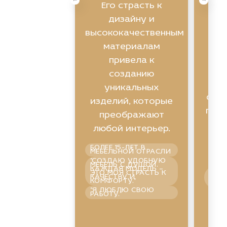
Экс
Его страсть к
ви
дизайну и
высококачественным
ин
материалам
привела к
созданию
уникальных
фун
изделий, которые
помо
преображают
любой интерьер.
БОЛЕЕ 15-ЛЕТ В
п
МЕБЕЛЬНОЙ ОТРАСЛИ
"СОЗДАЮ УДОБНУЮ
МЕБЕЛЬ С ДУШОЙ.
КАЖДАЯ МОДЕЛЬ –
ГАР
ЭТО МОЯ СТРАСТЬ К
СПО
КАЧЕСТВУ И
УВЕ
КОМФОРТУ."
ПРА
"Я ЛЮБЛЮ СВОЮ
ШО
РАБОТУ."