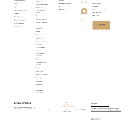
3D модели
Почему Idealbeds
оплата
Кровати
Дизайнерам
Блог
Варианты обивки
Стеновые панели
Дилерам
Гарантии
Механизмы
Барные и
диванов
Мебель для отелей и
Фото покупателей
полубарные
ресторанов
стулья
Отзывы
Вакансии
Полукресла
Производство
Детские кровати
Идеи интерьера
Двухъярусные
Наша команда
Получить
кровати
консультацию
Контакты
Матрасы
Кресла
Банкетки
Стулья
Дизайнерские
кушетки
Оттоманки
Журнальные и
приставные
столики
Зеркала
Прикроватные
тумбы
Столы
ТВ - тумбы
Уличная мебель
Аксессуары
Консоли
Мебель для
спальни
Мебель для
гостиной
Шоурум в Москве
Карта сайта
Политика конфиденциальности
Нижняя Сыромятническая ул., 10/9
Согласие на обработку персональных данных
10.00 - 20.00 пн-пт, сб-вс 10.00 - 19.00
Изготовление дизайнерской мебели на заказ в Москве IDEALBEDS.
Политика обработки данных ООО "Яндекс Облако"
© 2007 - 2026
sales@idealbeds.ru
8-495-165-30-73