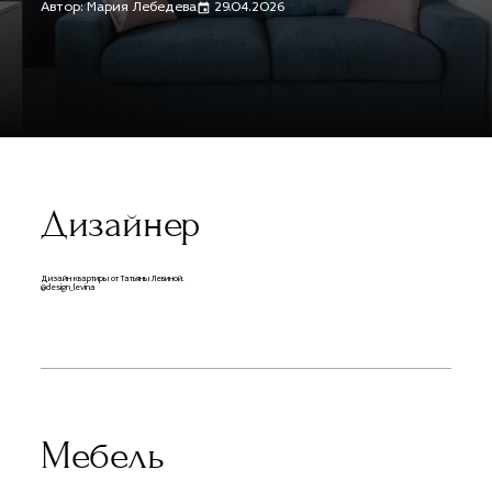
Автор: Мария Лебедева
29.04.2026
Дизайнер
Дизайн квартиры от Татьяны Левиной.
@design_levina
Мебель