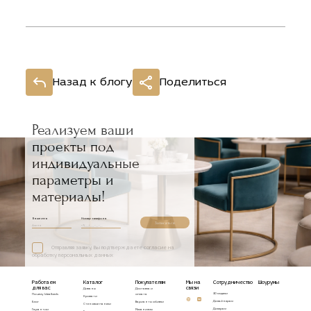
Назад к блогу
Поделиться
Реализуем ваши
проекты под
индивидуальные
параметры и
материалы!
Ваше имя
Номер телефона
Записаться
Отправляя заявку, Вы подтверждаете согласие на
обработку персональных данных
Работаем
Каталог
Покупателям
Мы на
Сотрудничество
Шоурумы
для вас
связи
Диваны
Доставка и
3D модели
Почему Idealbeds
оплата
Кровати
Дизайнерам
Блог
Варианты обивки
Стеновые панели
Дилерам
Гарантии
Механизмы