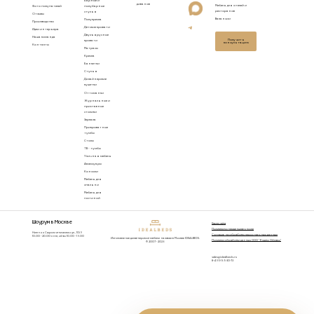
Барные и
диванов
Мебель для отелей и
Фото покупателей
полубарные
ресторанов
стулья
Отзывы
Вакансии
Полукресла
Производство
Детские кровати
Идеи интерьера
Двухъярусные
Наша команда
Получить
кровати
консультацию
Контакты
Матрасы
Кресла
Банкетки
Стулья
Дизайнерские
кушетки
Оттоманки
Журнальные и
приставные
столики
Зеркала
Прикроватные
тумбы
Столы
ТВ - тумбы
Уличная мебель
Аксессуары
Консоли
Мебель для
спальни
Мебель для
гостиной
Шоурум в Москве
Карта сайта
Политика конфиденциальности
Нижняя Сыромятническая ул., 10/9
Согласие на обработку персональных данных
10.00 - 20.00 пн-пт, сб-вс 10.00 - 19.00
Изготовление дизайнерской мебели на заказ в Москве IDEALBEDS.
Политика обработки данных ООО "Яндекс Облако"
© 2007 - 2026
sales@idealbeds.ru
8-495-165-30-73