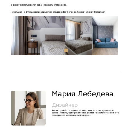
В проекте использовался
диван
и
кровать
от Idealbeds.
Небольшая, но функциональная и уютная спальня в ЖК "Легенда Героев" в Санкт-Петербург.
Мария Лебедева
Дизайнер
!!!«Комфортный сон начинается не с матраса, а с правильной
основы. Конструкция кровати определяет, насколько качественно
тело сможет восстановиться за ночь.»