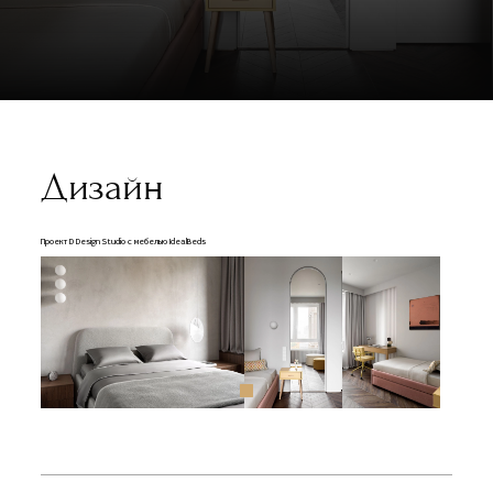
Дизайн
Проект D Design Studio с мебелью IdealBeds