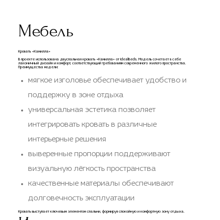
Мебель
Кровать «Камилла»
В проекте использована двуспальная кровать «Камилла» от IdealBeds. Модель сочетает в себе
лаконичный дизайн и комфорт, соответствующий требованиям современного жилого пространства.
Преимущества модели:
мягкое изголовье обеспечивает удобство и
поддержку в зоне отдыха
универсальная эстетика позволяет
интегрировать кровать в различные
интерьерные решения
выверенные пропорции поддерживают
визуальную лёгкость пространства
качественные материалы обеспечивают
долговечность эксплуатации
Кровать выступает ключевым элементом спальни, формируя спокойную и комфортную зону отдыха.