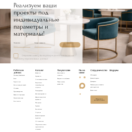
Реализуем ваши
проекты под
индивидуальные
параметры и
материалы!
Ваше имя
Номер телефона
Записаться
Отправляя заявку, Вы подтверждаете согласие на
обработку персональных данных
Работаем
Каталог
Покупателям
Мы на
Сотрудничество
Шоурумы
для вас
связи
Диваны
Доставка и
3D модели
Почему Idealbeds
оплата
Кровати
Дизайнерам
Блог
Варианты обивки
Стеновые панели
Дилерам
Гарантии
Механизмы
Барные и
диванов
Мебель для отелей и
Фото покупателей
полубарные
ресторанов
стулья
Отзывы
Вакансии
Полукресла
Производство
Детские кровати
Идеи интерьера
Двухъярусные
Наша команда
Получить
кровати
консультацию
Контакты
Матрасы
Кресла
Банкетки
Стулья
Дизайнерские
кушетки
Оттоманки
Журнальные и
приставные
столики