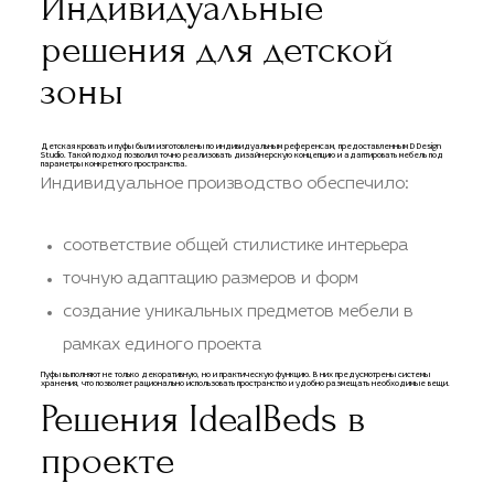
Индивидуальные
решения для детской
зоны
Детская кровать и пуфы были изготовлены по индивидуальным референсам, предоставленным D Design
Studio. Такой подход позволил точно реализовать дизайнерскую концепцию и адаптировать мебель под
параметры конкретного пространства.
Индивидуальное производство обеспечило:
соответствие общей стилистике интерьера
точную адаптацию размеров и форм
создание уникальных предметов мебели в
рамках единого проекта
Пуфы выполняют не только декоративную, но и практическую функцию. В них предусмотрены системы
хранения, что позволяет рационально использовать пространство и удобно размещать необходимые вещи.
Решения IdealBeds в
проекте