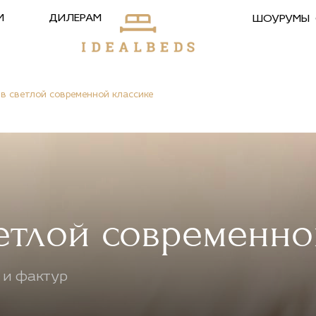
М
ДИЛЕРАМ
ШОУРУМЫ
в светлой современной классике
етлой современно
 и фактур