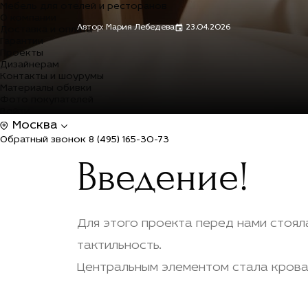
Мебель для отелей и ресторанов
О компании
Автор: Мария Лебедева
23.04.2026
Доставка и оплата
Гарантии
Проекты
Дизайнерам
Контакты и шоурумы
Материалы обивки
Фото покупателей
Войти
Москва
Обратный звонок
8 (495) 165-30-73
Введение!
Для этого проекта перед нами стоял
тактильность.
Центральным элементом стала кроват