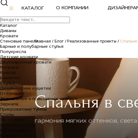
О КОМПАНИИ
ДИЗАЙНЕРА
КАТАЛОГ
Каталог
Диваны
Кровати
Стеновые панели
Главная /
Блог /
Реализованные проекты /
Спальня 
Барные и полубарные стулья
Полукресла
Детские кровати
Двухъярусные кровати
Матрасы
Кресла
Банкетки
Стулья
Дизайнерские кушетки
Оттоманки
Спальня в св
Журнальные и приставные столики
Зеркала
Прикроватные тумбы
Столы
ТВ - тумбы
гармония мягких оттенков, света
Уличная мебель
Аксессуары
Консоли