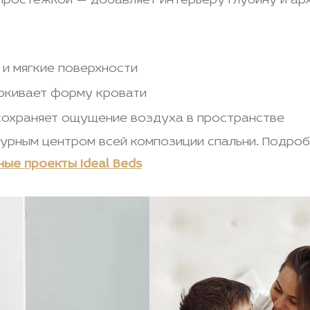
 простёжкой — добавляет интерьеру глубину и ар
 и мягкие поверхности
ркивает форму кровати
сохраняет ощущение воздуха в пространстве
ктурным центром всей композиции спальни. Подро
ые проекты Ideal Beds