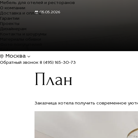
Мебель для отелей и ресторанов
О компании
05.05.2026
Доставка и оплата
Гарантии
Проекты
Дизайнерам
Контакты и шоурумы
Материалы обивки
Фото покупателей
Войти
Москва
Обратный звонок
8 (495) 165-30-73
План
Заказчица хотела получить современное уютн