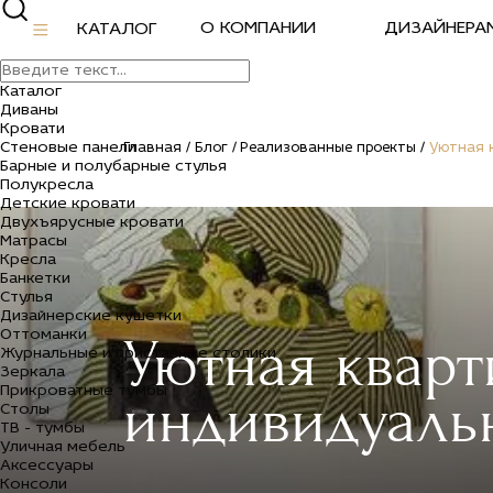
О КОМПАНИИ
ДИЗАЙНЕРА
КАТАЛОГ
Каталог
Диваны
Кровати
Стеновые панели
Главная /
Блог /
Реализованные проекты /
Уютная 
Барные и полубарные стулья
Полукресла
Детские кровати
Двухъярусные кровати
Матрасы
Кресла
Банкетки
Стулья
Дизайнерские кушетки
Оттоманки
Уютная квар
Журнальные и приставные столики
Зеркала
Прикроватные тумбы
индивидуаль
Столы
ТВ - тумбы
Уличная мебель
Аксессуары
Консоли