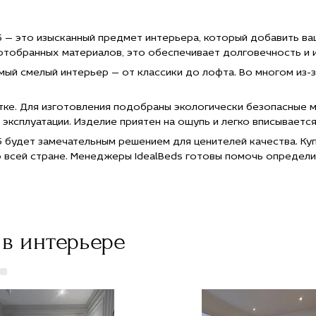
45 по
45х45 по
45х45 по
45х45 по
45х45 по
е
цене
цене
цене
цене
00 руб."
4 000 руб."
4 000 руб."
4 000 руб."
4 000 руб
5 — это изысканный предмет интерьера, который добавить в
e="Заказать
title="Заказать
title="Заказать
title="Заказать
title="Зак
отобранных материалов, это обеспечивает долговечность и
ушка
Подушка
Подушка
Подушка
Подушка
ерьерная
интерьерная
интерьерная
интерьерная
интерьер
мый смелый интерьер — от классики до лофта. Во многом из
дратная
квадратная
квадратная
квадратная
квадратн
ая
малая
малая
малая
малая
45 с
45х45 с
45х45 с
45х45 с
45х45 с
ке. Для изготовления подобраны экологически безопасные 
тавкой
доставкой
доставкой
доставкой
доставко
эксплуатации. Изделие приятен на ощупь и легко вписываетс
оскве">
в Москве">
в Москве">
в Москве">
в Москве"
 будет замечательным решением для ценителей качества. Куп
о всей стране. Менеджеры IdealBeds готовы помочь определ
в интерьере