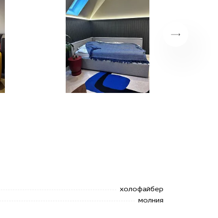
холофайбер
молния