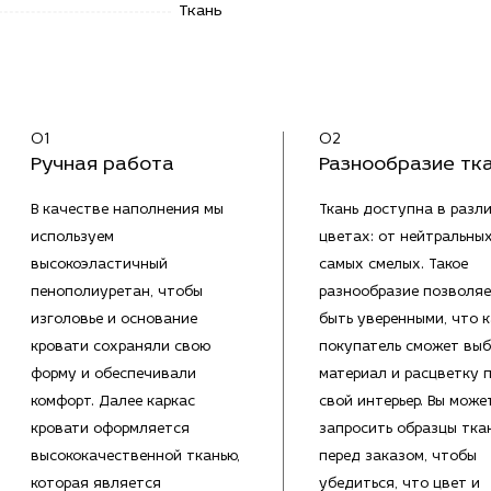
Ткань
01
02
Ручная работа
Разнообразие тк
В качестве наполнения мы
Ткань доступна в разл
используем
цветах: от нейтральны
высокоэластичный
самых смелых. Такое
пенополиуретан, чтобы
разнообразие позволяе
изголовье и основание
быть уверенными, что 
кровати сохраняли свою
покупатель сможет выб
форму и обеспечивали
материал и расцветку 
комфорт. Далее каркас
свой интерьер. Вы може
кровати оформляется
запросить образцы тка
высококачественной тканью,
перед заказом, чтобы
которая является
убедиться, что цвет и