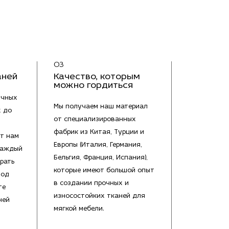
03
аней
Качество, которым
можно гордиться
ичных
Мы получаем наш материал
х до
от специализированных
фабрик из Китая, Турции и
т нам
Европы (Италия, Германия,
каждый
Бельгия, Франция, Испания),
рать
которые имеют большой опыт
под
в создании прочных и
те
износостойких тканей для
ней
мягкой мебели.