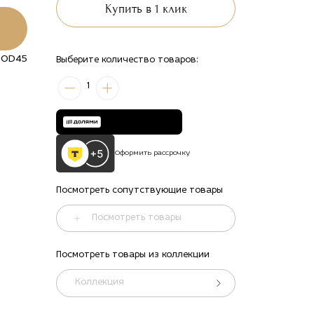
Купить в 1 клик
POD45
Выберите количество товаров:
1
Оформить рассрочку
Посмотреть сопутствующие товары
Посмотреть товары
Посмотреть товары из коллекции
ть
alt="Купить
alt="Купить
alt="Купить
alt="Купить
Подушка
Подушка
Подушка
Подушка
Коллекция
ная
интерьерная
интерьерная
интерьерная
интерьерная
ая
квадратная
квадратная
квадратная
квадратная
малая
малая
малая
малая