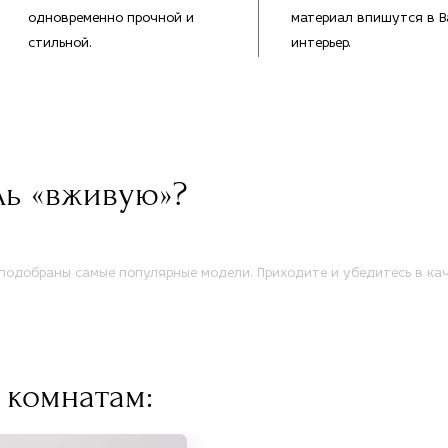
одновременно прочной и
материал впишутся в 
стильной.
интерьер.
ль «вживую»?
одобраны самые популярные модели. Приходите и убедитесь в кач
 комнатам: