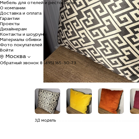
Мебель для отелей и ресторанов
О компании
Доставка и оплата
Гарантии
Проекты
Дизайнерам
Контакты и шоурумы
Материалы обивки
Фото покупателей
Войти
Москва
Обратный звонок
8 (495) 165-30-73
alt="Купить
alt="Купить
alt="Купить
alt=
3Д модель
Подушка
Подушка
Подушка
Под
интерьерная
интерьерная
интерьерная
инт
квадратная
квадратная
квадратная
ква
малая
малая
малая
мал