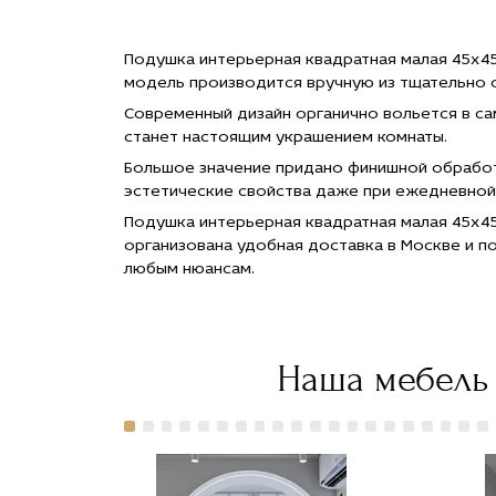
45х45 по
45х45 по
45х45 по
45х
цене
цене
цене
цен
4 000 руб."
4 000 руб."
4 000 руб."
4 0
Подушка интерьерная квадратная малая 45х4
title="Заказать
title="Заказать
title="Заказать
titl
модель производится вручную из тщательно 
Подушка
Подушка
Подушка
Под
интерьерная
интерьерная
интерьерная
инт
Современный дизайн органично вольется в са
квадратная
квадратная
квадратная
ква
станет настоящим украшением комнаты.
малая
малая
малая
мал
45х45 с
45х45 с
45х45 с
45х
Большое значение придано финишной обработ
доставкой
доставкой
доставкой
дос
эстетические свойства даже при ежедневной 
в Москве">
в Москве">
в Москве">
в М
Подушка интерьерная квадратная малая 45х45
организована удобная доставка в Москве и п
любым нюансам.
Наша мебель 