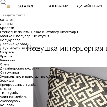
О КОМПАНИИ
ДИЗАЙНЕРАМ
КАТАЛОГ
Каталог
Диваны
Кровати
Стеновые панели
Назад к каталогу Аксессуары
Барные и полубарные стулья
Полукресла
Детские кровати
Подушка интерьерная 
Двухъярусные кровати
Матрасы
Кресла
Банкетки
Стулья
Дизайнерские кушетки
Оттоманки
Журнальные и приставные столики
Зеркала
Прикроватные тумбы
Столы
ТВ - тумбы
Уличная мебель
Аксессуары
Консоли