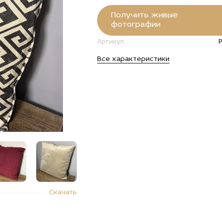
Получить живые
фотографии
Артикул
Все характеристики
"Купить
alt="Купить
alt="Купить
alt="Купить
alt="Купи
Скачать
ушка
Подушка
Подушка
Подушка
Подушка
ерьерная
интерьерная
интерьерная
интерьерная
интерьер
дратная
квадратная
квадратная
квадратная
квадратн
ая
малая
малая
малая
малая