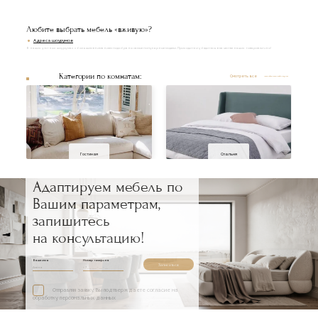
Любите выбрать мебель «вживую»?
Адреса шоурумов
В наших уютных шоурумах с большим вниманием подобраны самые популярные модели. Приходите и убедитесь в качестве наших товаров лично!
Категории по комнатам:
Смотреть все
Гостиная
Спальня
Адаптируем мебель по
Вашим параметрам,
запишитесь
на консультацию!
Ваше имя
Номер телефона
Записаться
Отправляя заявку, Вы подтверждаете согласие на
обработку персональных данных