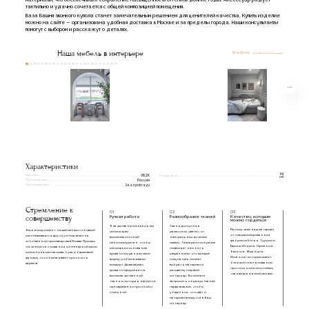
материалы, что обеспечивают сохранение насыщенность оттенков долгие годы. Аксессуар радует
тактильно и удачно сочетается с общей композицией помещения.
Ваза Башня звонкого купола станет замечательным решением для ценителей качества. Купить изделие
можно на сайте — организована удобная доставка в Москве и за пределы города. Наши консультанты
помогут с выбором и расскажут о деталях.
Наша мебель в интерьере
Все фото
Характеристики
44
Артикул
VBZK
Размер вазы
см
Производство
Россия
Производитель
Skazpokrayu
Стремление к
01
02
03
совершенству
Ручная работа
Разнообразие тканей
Качество, которым
можно гордиться
В качестве наполнения мы
Ткань доступна в
Мы получаем наш материал
Весь ассортимент нашей мебели с обивкой
используем
различных цветах: от
от специализированных
изготавливается вручную под заказ на
высокоэластичный
нейтральных до самых
фабрик из Китая, Турции и
собственном производстве в Москве. Процесс
пенополиуретан, чтобы
смелых. Такое разнообразие
Европы (Италия, Германия,
начинается с создания инженерной рамы
изголовье и основание
позволяет нам быть
Бельгия, Франция,
из комбинации массива бука и березовой
кровати сохраняли свою
уверенными, что каждый
Испания), которые имеют
фанеры, что обеспечивает прочность
форму и обеспечивали
покупатель сможет
большой опыт в создании
каркаса.
комфорт. Далее каркас
выбрать материал и
прочных и износостойких
кровати оформляется
расцветку под свой
тканей для мягкой мебели.
высококачественной
интерьер. Вы можете
тканью, которая является
запросить образцы тканей
одновременно прочной и
перед заказом, чтобы
стильной.
убедиться, что цвет и
материал впишутся в Ваш
интерьер.