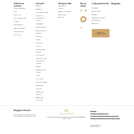
Работаем
Каталог
Покупателям
Мы на
Сотрудничество
Шоурумы
для вас
связи
Диваны
Доставка и
3D модели
Почему Idealbeds
оплата
Кровати
Дизайнерам
Блог
Варианты обивки
Стеновые панели
Дилерам
Гарантии
Механизмы
Барные и
диванов
Мебель для отелей и
Фото покупателей
полубарные
ресторанов
стулья
Отзывы
Вакансии
Полукресла
Производство
Детские кровати
Идеи интерьера
Двухъярусные
Наша команда
Получить
кровати
консультацию
Контакты
Матрасы
Кресла
Банкетки
Стулья
Дизайнерские
кушетки
Оттоманки
Журнальные и
приставные
столики
Зеркала
Прикроватные
тумбы
Столы
ТВ - тумбы
Уличная мебель
Аксессуары
Консоли
Мебель для
спальни
Мебель для
гостиной
Шоурум в Москве
Карта сайта
Политика конфиденциальности
Нижняя Сыромятническая ул., 10/9
Согласие на обработку персональных данных
10.00 - 20.00 пн-пт, сб-вс 10.00 - 19.00
Изготовление дизайнерской мебели на заказ в Москве IDEALBEDS.
Политика обработки данных ООО "Яндекс Облако"
© 2007 - 2026
sales@idealbeds.ru
8-495-165-30-73