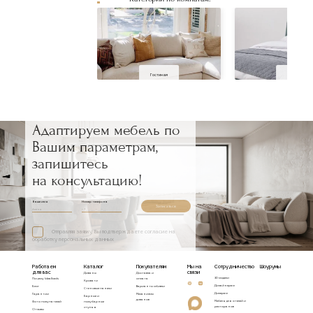
Гостиная
Спальня
Адаптируем мебель по
Вашим параметрам,
запишитесь
на консультацию!
Ваше имя
Номер телефона
Записаться
Отправляя заявку, Вы подтверждаете согласие на
обработку персональных данных
Работаем
Каталог
Покупателям
Мы на
Сотрудничество
Шоурумы
для вас
связи
Диваны
Доставка и
3D модели
Почему Idealbeds
оплата
Кровати
Дизайнерам
Блог
Варианты обивки
Стеновые панели
Дилерам
Гарантии
Механизмы
Барные и
диванов
Мебель для отелей и
Фото покупателей
полубарные
ресторанов
стулья
Отзывы